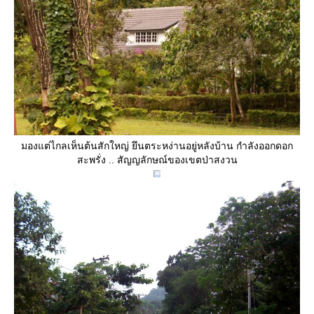
มองแต่ไกลเห็นต้นสักใหญ่ ยึนตระหง่านอยู่หลังบ้าน กำลังออกดอก
สะพรั่ง .. สัญญลักษณ์ของเขตป่าสงวน