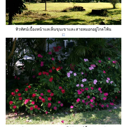
ทิวทัศน์เบื้องหน้าแลเห็นขุนเขาและสายหมอกอยู่ไกลโพ้น