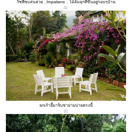
วัชพืชแสนสวย ..Impatiens .. ไม้ล้มลุกที่ขึ้นอยู่รอบๆบ้าน
กเก้าอี้มาจิบชายามบ่ายตรงนี้