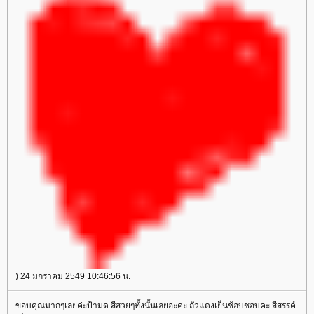
) 24 มกราคม 2549 10:46:56 น.
ขอบคุณมากๆเลยค่ะป้ามด สีสวยๆทั้งนั้นเลยอ่ะค่ะ ถั่วแดงเย็นช้อบชอบคะ สีสรรค์