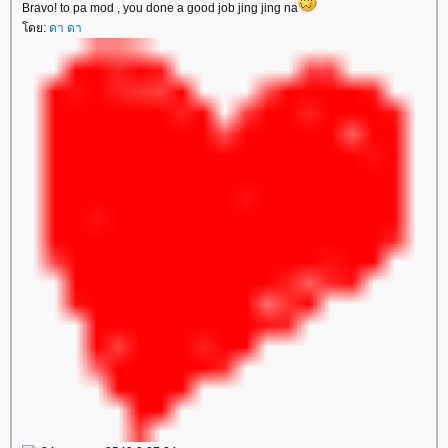
Bravo! to pa mod , you done a good job jing jing na
ดย:
ดา ดา