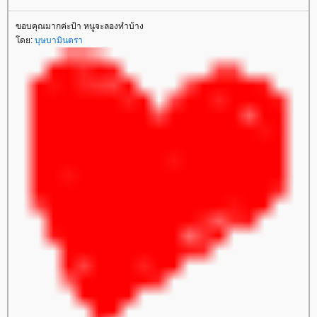
ขอบคุณมากค่ะป้า หนูจะลองทำบ้าง
ดย:
บุษบามินตรา