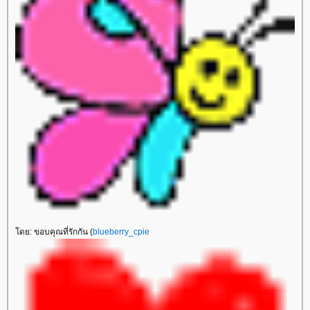
ดย: ขอบคุณที่รักกัน (
blueberry_cpie