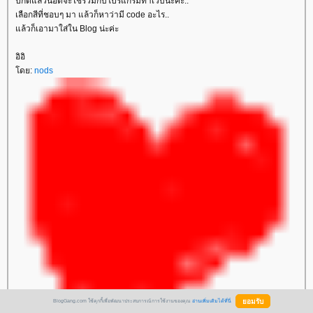
ปกติแล้วน๊อตจะใช้ร่วมกับโปรแกรมทำเว็บน่ะค่ะ..
เลือกสีที่ชอบๆ มา แล้วก็หาว่ามี code อะไร..
ล้วก็เอามาใส่ใน Blog น่ะค่ะ
อิอิ
ดย:
nods
BlogGang.com ใช้คุกกี้เพื่อพัฒนาประสบการณ์การใช้งานของคุณ
อ่านเพิ่มเติมได้ที่นี่