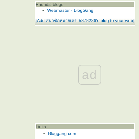
Friends' blogs
Webmaster - BlogGang
[Add สมาชิกหมายเลข 5378236's blog to your web]
ad
Links
Bloggang.com