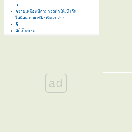
น
ความเหมือนที่สามารถทำให้เข้ากัน
ได้คือความเหมือนที่แตกต่าง
ดี
ดีก็เป็นขยะ
กำลังใจ
นิพพาน
นิพพาน
นิพพาน
นิพพาน
นิพพาน
นิพพาน
ad
นิพพาน
คนไม่ได้เป็นมนุษย์มาตั้งแต่เกิด แต่
มาเป็นมนุษย์เมื่อรู้จักประกอบคุณ
งามความดี
สี่
อันสาม
อันที่สอง
อันเดิม