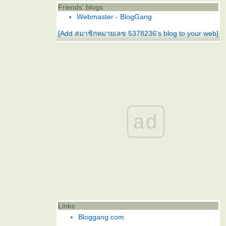
Friends' blogs
Webmaster - BlogGang
[Add สมาชิกหมายเลข 5378236's blog to your web]
ad
Links
Bloggang.com