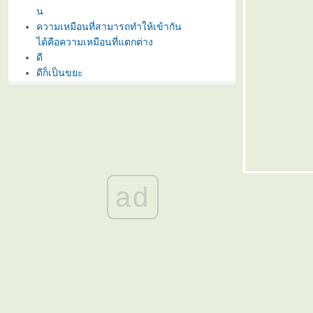
น
ความเหมือนที่สามารถทำให้เข้ากัน
ได้คือความเหมือนที่แตกต่าง
ดี
ดีก็เป็นขยะ
กำลังใจ
นิพพาน
นิพพาน
นิพพาน
นิพพาน
นิพพาน
นิพพาน
ad
นิพพาน
คนไม่ได้เป็นมนุษย์มาตั้งแต่เกิด แต่
มาเป็นมนุษย์เมื่อรู้จักประกอบคุณ
งามความดี
สี่
อันสาม
อันที่สอง
อันเดิม