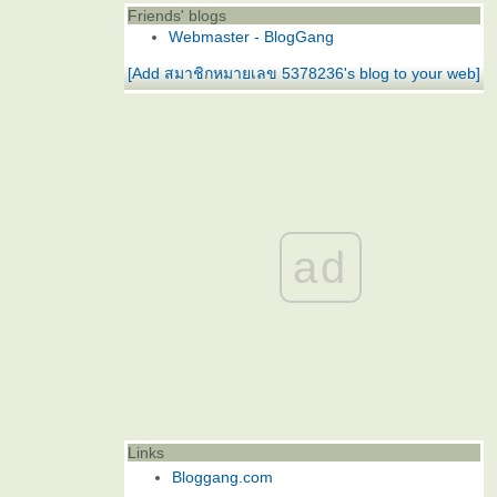
Friends' blogs
Webmaster - BlogGang
[Add สมาชิกหมายเลข 5378236's blog to your web]
ad
Links
Bloggang.com