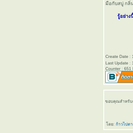
มือกับสบู่ กล
ป้ายส้นตี น!
การแปรงฟันให้ถูกวิธี
รู้อย่าง
หมอไม่อยู่
ฟอกฟัน
เทคนิคประหยัดตังการรักษาราก
มาแว้ว
ทำฟัน ราคาเบาๆ
ไหมขัดฟัน (Dental floss)
Create Date : 
อุดฟันทำไม
Last Update : 
เขาคือเจ้าพ่อบล๊อก
Counter : 651
เคล็ดลับเลือก “แปรง” และ
“ยาสีฟัน”
ประโยชน์ของยาสีฟัน ที่คุณมอง
ข้าม
าสีฟันของฉัน
ขอบคุณสำหรับค
ดูแลรักษาแปรงสีฟันให้ปลอดเชื้อ
ปรงสีฟัน โอ้ ไม่
หินปูน…ศัตรูตัวร้ายในช่องปาก
ฟันผุจะอุดอย่างไร
ดย:
ก้าวไปต
การรักษารากฟัน