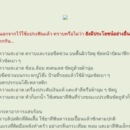
นอกจากไว้ใช้แปรงฟันแล้ว ทราบหรือไม่ว่า
ังมีประโยชน์อย่างอื่น
กกัน...
สะอาด คราบและรอยขีดข่วน บนพื้นผิววัสดุ ขัดหน้าปัดนาฬิก
้วขัดเบา ๆ
สะอาด ช้อน ส้อม สเตนเลส ขัดถูด้วยผ้านุ่ม
่วนบนกระจกปูโต๊ะ ป้ายที่รอยแล้วใช้ผ้านุ่มขัดเบา ๆ
กปรกบนโต๊ะพลาสติก
สะอาด เครื่องประดับเงินแท้ แตะสำลีหรือผ้านุ่ม ๆ ขัดถู
สะอาด หัวก็อกน้ำ ใช้เศษยาสีฟันที่ร่วงขณะแปรงฟันขัดถูหัวก็
เทาอาการแสบร้อน
ปสติกที่ติดเสื้อ ใช้ยาสีฟันทารอยเปื้อนแล้วซักตามปกติ
งที่ติดมือหลังทำครัว อย่างกลิ่นกระเทียม หอม แตะยาสีฟันเล็กน