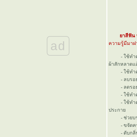
'หลวงตามหาบัว' ละสังขารแล้ว
เวลา03.53น.
"เชียงคาน....ไม่เหงาเท่าขึ้นคาน"
ฟันเก หรือ ฟันเกย์
7 เรื่องต้องรู้ เมื่อคุณคิดจะจัดฟัน
าสีฟัน
ฟอ ฟัน สะอาดจัง
ad
ความรู้มีมาฝา
เย้ๆ ผ่านไปกี่ขวบแว้วนิ
การดูแลฟันของทารก
- ใช้ทำความ
สวัสดีปีใมห่ 2553
ผ้าสักหลาดแล
การจัดฟันแบบใสไร้เหล็ก
(Invisalign)
- ใช้ทำความ
ฟชั่น ฟันหลอ ในกรุงเคปทาวน์?
- ลบรอยขีดข
ทำไมต้อง ถอนฟัน?
- ลดรอยส
5 Tips to Get a Low Cost Dental
Insurance Plan Monday
- ใช้ทำความ
าสีฟันราคาแพง...ดีจริงหรือ ?
- ใช้ทำความ
ดูแลแผลถอนฟัน
ประกา
ข้อควรรู้หลังจัดฟัน...
- ช่วยบรร
Dental Insurance - Unnecessary
Dental Procedures
- ขจัดคราบลิ
เพลงทันตกรรม
- ดับกลิ่นแร
Insurance tooth loss