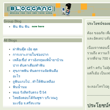
Group Blog
ประโยชน์ของยา
ฟัน ฟัน ฟัน
ต้อง ขออภัย เพื
ละอัตเดป บล๊
All Blogs
เนื่องจากตอนนี
ผ่าฟันตุ๊ด เอ้ย คุด
รวมถึง ความเร
การเจาะภายในช่องปาก
จากที่จ่าย 700
เหลือเชื่อ! สาวอังกฤษแพ้น้ำยาบ้วน
ปาก ดับคาเตียงทำฟัน
เศร้า ครับ ไม่คุ
สุขภาพฟัน ทันตกรรมจัดฟันคือ
ต่ก็เฮ้อ เป็นเห
อะไร
ถูฟันแรงไป...ทำให้ฟันเหลือง
จะลองโทรไปดู ไม
ฟันน้ำนม
หมอ รังสิตรับตรง ปี 54
------------------
ไทยยิงตอบโต้กัมพูชา บริเวณภู
มะเขือ จ.ศรีสะเกษ
ประโยชน์
จะถอนฟันอย่างไรดีเมื่อ “แพ้ยาชา”