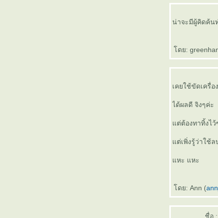
ครอบฟัน(crown)
ครอยากจัดฟัน ยกมือขึ้น
น่าจะมีผู้คิดค
การเลือกใช้แปรงสีฟัน
การจัดฟันคืออะไร
"CEREC" เซรามิกสำเร็จรูป
ดย: greenhand
ปรงสีฟันไฟฟ้า จำเป็นหรือไม่?
สิ่งที่คุณต้องทำเพื่อสุขภาพฟันที่ดี
การดูแลฟันในเด็กก่อนวัยเรียน
เคยใช้ขัดเครื่อง
ได้ผลดี จิงๆค่ะ
ต่ต้องทาทิ้งไว้
ต่เพิ่งรู้ว่าใช
หะ แหะ
ดย: Ann (
ann
ชื่อ :