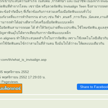
กเขาประสบความสำเร็จ ในสังคม ,การศึกษา และในอาชีพ เนื่องจาก Invisa
ือจัดฟันที่ทำจากโลหะ เซรามิค หรือลวดจัดฟัน Invisalign Teen จึงสามารถล
้อจำกัดอื่นๆ ที่เกี่ยวข้องกับการสวมเครื่องมือจัดฟันแบบทั่วไป
้องกังวลที่จะการทำกิจกรรม ต่างๆ เช่น กีฬา ,ดนตรี ,การเรียน ,นัดเดท,งานส
ม่สามารถทำได้อย่างดีหากใส่เครื่องมือจัดฟันแบบเหล็ก
ื่องมือจัดฟันสามารถถอด ได้ ทำให้วัยรุ่นง่ายที่จะแปรงฟัน,ใช้ไหมขัดฟัน,ดูแ
งปัญหาฟันผุไปได้หากเทียบกับการาจัดฟันแบบเหล็ก
een aligners ทำให้ประสบผลสำเร็จในการจัดฟัน เพราะใช้เทคโนโลยีเดียวกับ I
ลกใช้จัดฟันคนไข้กว่าสามในสี่ล้านคน จึงมั่นใจได้ว่าจะให้ผลแบบเดียวกัน
.com/th/what_is_invisalign.asp
 05 พฤศจิกายน 2552
 5 พฤศจิกายน 2552 17:29:03 น.
3 Pageviews.
Share to Faceboo