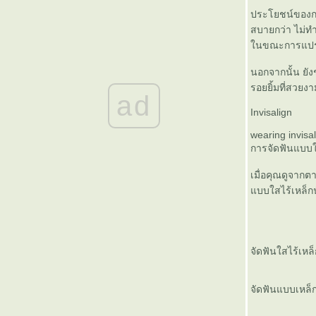
'หลวงตามหาบัว' ละสังขารแล้ว
ประโยชน์ของการ
เวลา03.53น.
สบายกว่า ไม่ท
"เชียงคาน....ไม่เหงาเท่าขึ้นคาน"
นขณะการแปรง
ฟันเก หรือ ฟันเกย์
นอกจากนั้น ยัง
7 เรื่องต้องรู้ เมื่อคุณคิดจะจัดฟัน
รอยยิ้มที่สวย
ฟอ ฟัน สะอาดจัง
ad
เย้ๆ ผ่านไปกี่ขวบแว้วนิ
Invisalign
การดูแลฟันของทารก
wearing invisa
สวัสดีปีใมห่ 2553
การจัดฟันแบบใ
การจัดฟันแบบใสไร้เหล็ก
(Invisalign)
เมื่อคุณดูจาก
ฟชั่น ฟันหลอ ในกรุงเคปทาวน์?
บบใสไร้เหล็กน
ทำไมต้อง ถอนฟัน?
5 Tips to Get a Low Cost Dental
Insurance Plan Monday
าสีฟันราคาแพง...ดีจริงหรือ ?
ดูแลแผลถอนฟัน
จัดฟันใสไร้เหล็
ข้อควรรู้หลังจัดฟัน...
Dental Insurance - Unnecessary
Dental Procedures
จัดฟันแบบเหล็ก
เพลงทันตกรรม
Insurance tooth loss