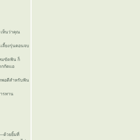
ะเห็นว่าคุณ
นเลี้ยงรุ่นตอนจบ
มขัดฟัน ก็
ยากกัดแอ
ิตพอดีสำหรับฟัน
งการทาน
—ด้วยยิ้มที่