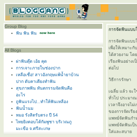
Group Blog
การจัดฟันแบบใส
ฟัน ฟัน ฟัน
การจัดฟันแบบใ
เพื่อให้เหมาะก
All Blogs
ได้สวยงาม โดยท
ผ่าฟันตุ๊ด เอ้ย คุด
เรียงฟันอย่างเ
การเจาะภายในช่องปาก
ต่อไป
เหลือเชื่อ! สาวอังกฤษแพ้น้ำยาบ้วน
วิธีการรักษา
ปาก ดับคาเตียงทำฟัน
สุขภาพฟัน ทันตกรรมจัดฟันคือ
เฉลี่ย แล้ว จ
อะไร
ทั่วไป ประมาณ 
ถูฟันแรงไป...ทำให้ฟันเหลือง
เวลาจึงอาจไม่เ
ฟันน้ำนม
ของการจัดเรียงฟ
หมอ รังสิตรับตรง ปี 54
พทย์จัดฟันกำห
ไทยยิงตอบโต้กัมพูชา บริเวณภู
พทย์จัดฟันเป็
มะเขือ จ.ศรีสะเกษ
ส่และสบา
จะถอนฟันอย่างไรดีเมื่อ “แพ้ยาชา”