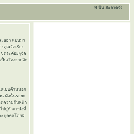
ฟ ฟัน สะอาดจัง
 และออก แบบมา
องคุณจัดเรียง
ะชุดจะค่อยๆจัด
็นเรื่องยากอีก
ฟันแบบด้านนอก
น ดังนั้นระยะ
อดูความคืบหน้า
ไปสู่ตำแหน่งที่
่ละบุคคลโดยมี