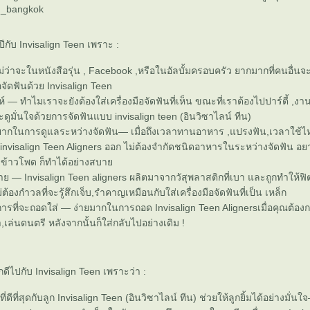
en_bangkok
ไปีกับ Invisalign Teen เพราะ :
ม่ว่าจะในหนังสือรุ่น , Facebook ,หรือในอัลบั้มครอบครัว ยากมากที่คนอื่นจ
่อจัดฟันด้วย Invisalign Teen
ท่ห์ — ทำไมเราจะยังต้องใส่เครื่องมือจัดฟันที่เห็น ขณะที่เราต้องไปปาร์ตี้ ,งา
่จะดูมั่นใจด้วยการจัดฟันแบบ invisalign teen (อินวิซาไลน์ ทีน)
่งยากในการดูแลระหว่างจัดฟัน— เมื่อถึงเวลาทานอาหาร ,แปรงฟัน,เวลาใช้ไห
 invisalign Teen Aligners ออก ไม่ต้องจำกัดชนิดอาหารในระหว่างจัดฟัน อ
ะข้าวโพด ก็ทำได้อย่างสบา
บาย — Invisalign Teen aligners ผลิตมาจากวัสุพลาสติกที่เบา และถูกทำให้ฟ
องกำวลที่จะรู้สึกเจ็บ,รำคาญเหมือนกับใส่เครื่องมือจัดฟันที่เป็น เหล็ก
ารที่จะถอดใส่ — ง่ายมากในการถอด Invisalign Teen Alignersเมื่อคุณต้อ
,เล่นดนตรี หลังจากนั้นก็ใส่กลับไปอย่างเดิม !
ึกดีไปกับ Invisalign Teen เพราะว่า :
งที่ดีที่สุดกับลูก Invisalign Teen (อินวิซาไลน์ ทีน) ช่วยให้ลูกยิ้มได้อย่างมั่นใจ