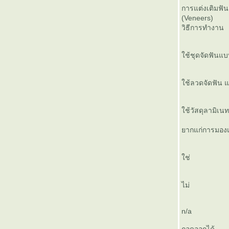
ป้ายส้นตี น!
การแต่งเติมฟัน
(Veneers)
การแปรงฟันให้ถูกวิธี
วิธีการทำงาน
หมอไม่อยู่
ฟอกฟัน
เทคนิคประหยัดตังการรักษาราก
ช้ชุดจัดฟันแบบ
มาแว้ว
ทำฟัน ราคาเบาๆ
ช้ลวดจัดฟัน แล
ไหมขัดฟัน (Dental floss)
อุดฟันทำไม
เขาคือเจ้าพ่อบล๊อก
ช้วัสดุลามิเนท 
เคล็ดลับเลือก “แปรง” และ
ากแก่การมองเ
“ยาสีฟัน”
ประโยชน์ของยาสีฟัน ที่คุณมอง
ข้าม
ช่
าสีฟันของฉัน
ดูแลรักษาแปรงสีฟันให้ปลอดเชื้อ
ไม่
ปรงสีฟัน โอ้ ไม่
หินปูน…ศัตรูตัวร้ายในช่องปาก
ฟันผุจะอุดอย่างไร
n/a
การรักษารากฟัน