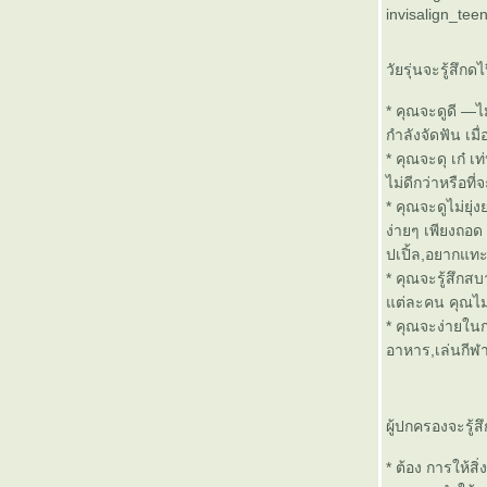
invisalign_te
วัยรุ่นจะรู้สึกด
* คุณจะดูดี —ไ
กำลังจัดฟัน เมื
* คุณจะดุ เก๋ เ
ไม่ดีกว่าหรือที
* คุณจะดูไม่ยุ
ง่ายๆ เพียงถอด
ปเปิ้ล,อยากแท
* คุณจะรู้สึกส
ต่ละคน คุณไม่ต้
* คุณจะง่ายในก
อาหาร,เล่นกีฬา
ผู้ปกครองจะรู้ส
* ต้อง การให้สิ่