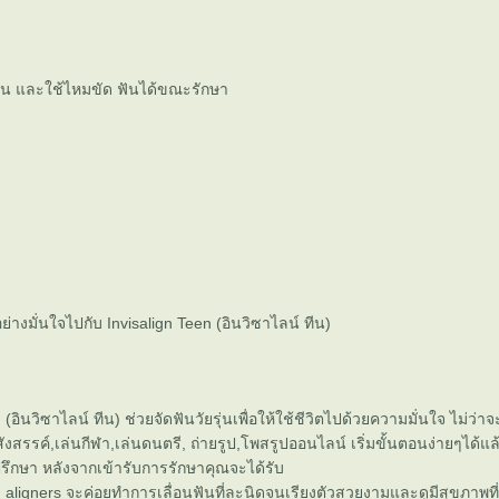
น และใช้ไหมขัด ฟันได้ขณะรักษา
มอย่างมั่นใจไปกับ Invisalign Teen (อินวิซาไลน์ ทีน)
 (อินวิซาไลน์ ทีน) ช่วยจัดฟันวัยรุ่นเพื่อให้ใช้ชีวิตไปด้วยความมั่นใจ ไม่ว่าจ
งสรรค์,เล่นกีฬา,เล่นดนตรี, ถ่ายรูป,โพสรูปออนไลน์ เริ่มขั้นตอนง่ายๆได้แล้
ปรึกษา หลังจากเข้ารับการรักษาคุณจะได้รับ
n aligners จะค่อยทำการเลื่อนฟันที่ละนิดจนเรียงตัวสวยงามและดูมีสุขภาพที่