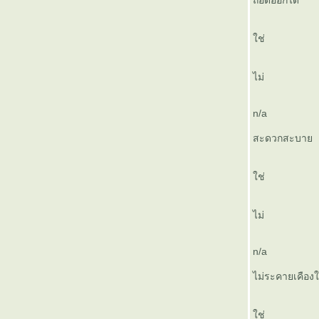
ถอดออกได้
ครอบฟัน(crown)
ครอยากจัดฟัน ยกมือขึ้น
การเลือกใช้แปรงสีฟัน
ช่
การจัดฟันคืออะไร
"CEREC" เซรามิกสำเร็จรูป
ไม่
ปรงสีฟันไฟฟ้า จำเป็นหรือไม่?
สิ่งที่คุณต้องทำเพื่อสุขภาพฟันที่ดี
n/a
การดูแลฟันในเด็กก่อนวัยเรียน
สะดวกสะบา
ช่
ไม่
n/a
ไม่ระคายเคือง
ช่