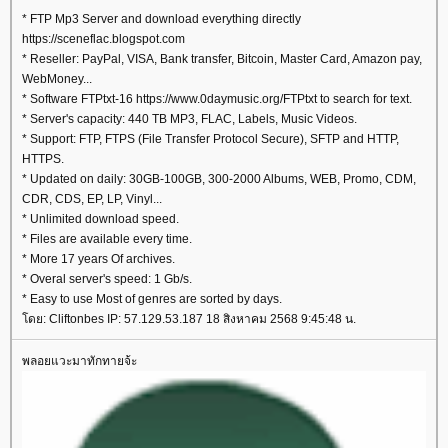
* FTP Mp3 Server and download everything directly
https://sceneflac.blogspot.com
* Reseller: PayPal, VISA, Bank transfer, Bitcoin, Master Card, Amazon pay,
WebMoney...
* Software FTPtxt-16 https://www.0daymusic.org/FTPtxt to search for text.
* Server's capacity: 440 TB MP3, FLAC, Labels, Music Videos.
* Support: FTP, FTPS (File Transfer Protocol Secure), SFTP and HTTP,
HTTPS.
* Updated on daily: 30GB-100GB, 300-2000 Albums, WEB, Promo, CDM,
CDR, CDS, EP, LP, Vinyl...
* Unlimited download speed.
* Files are available every time.
* More 17 years Of archives.
* Overal server's speed: 1 Gb/s.
* Easy to use Most of genres are sorted by days.
ดย: Cliftonbes IP: 57.129.53.187 18 สิงหาคม 2568 9:45:48 น.
พลอยแวะมาทักทายจ้ะ