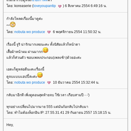
นะนำเว็บดูหนัง
ซีรีย์เกาหลี
ฟรี
ดย: koreaserie (
loveyoupantip
) 6 สิงหาคม 2554 6:49:16 น.
กำลังโหลดเรื่องนี้มาดูค่ะ
^^
ดย:
nobuta wo produce
6 พฤศจิกายน 2554 11:50:32 น.
เรื่องนี้ จูริ น่ารักมากเลยนะคะ ทั้งนิสัยแล้วก็หน้าตา
เสื้อผ้าหน้าผม ผ่านมากก
ล้วก็ส่วนตัว ชอบเพลงประกอบ(เพลงช้า)ด้วยอ่ะค่ะ
เอตะก็ดูหล่อดีนะคะเรื่องนี้
ดูจบแบบแฮปปี้ล่ะค่ะ
ดย:
nobuta wo produce
10 ธันวาคม 2554 15:32:44 น.
กลับมาอีกที เพิ่งดูตอนสุดท้ายจบ ใช้เวลา เกือบสามปี - -')
ทุกอย่างเปลี่ยนไปมากมาย 555 แต่มันก้อกลับไปกลับมา
ดย: ทำไมต้องล็อกอิน IP: 27.55.31.41 29 กันยายน 2557 15:18:15 น.
Hey,