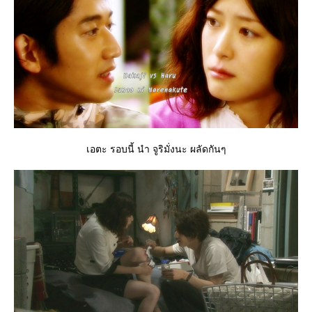
เอตะ รอบนี้ นำ จูริมั่งนะ ผลัดกันๆ