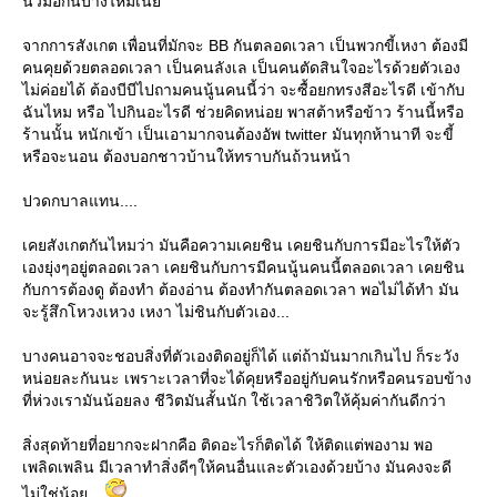
นิ้วมือกันบ้างไหมเนี่
จากการสังเกต เพื่อนที่มักจะ BB กันตลอดเวลา เป็นพวกขี้เหงา ต้องมี
คนคุยด้วยตลอดเวลา เป็นคนลังเล เป็นคนตัดสินใจอะไรด้วยตัวเอง
ไม่ค่อยได้ ต้องบีบีไปถามคนนู้นคนนี้ว่า จะซื้อยกทรงสีอะไรดี เข้ากับ
ฉันไหม หรือ ไปกินอะไรดี ช่วยคิดหน่อย พาสต้าหรือข้าว ร้านนี้หรือ
ร้านนั้น หนักเข้า เป็นเอามากจนต้องอัพ twitter มันทุกห้านาที จะขี้
หรือจะนอน ต้องบอกชาวบ้านให้ทราบกันถ้วนหน้า
ปวดกบาลแทน....
เคยสังเกตกันไหมว่า มันคือความเคยชิน เคยชินกับการมีอะไรให้ตัว
เองยุ่งๆอยู่ตลอดเวลา เคยชินกับการมีคนนู้นคนนี้ตลอดเวลา เคยชิน
กับการต้องดู ต้องทำ ต้องอ่าน ต้องทำกันตลอดเวลา พอไม่ได้ทำ มัน
จะรู้สึกโหวงเหวง เหงา ไม่ชินกับตัวเอง...
บางคนอาจจะชอบสิ่งที่ตัวเองติดอยู่ก็ได้ แต่ถ้ามันมากเกินไป ก็ระวัง
หน่อยละกันนะ เพราะเวลาที่จะได้คุยหรืออยู่กับคนรักหรือคนรอบข้าง
ที่ห่วงเรามันน้อยลง ชีวิตมันสั้นนัก ใช้เวลาชิวิตให้คุ้มค่ากันดีกว่า
สิ่งสุดท้ายที่อยากจะฝากคือ ติดอะไรก็ติดได้ ให้ติดแต่พองาม พอ
เพลิดเพลิน มีเวลาทำสิ่งดีๆให้คนอื่นและตัวเองด้วยบ้าง มันคงจะดี
ไม่ใช่น้อย....