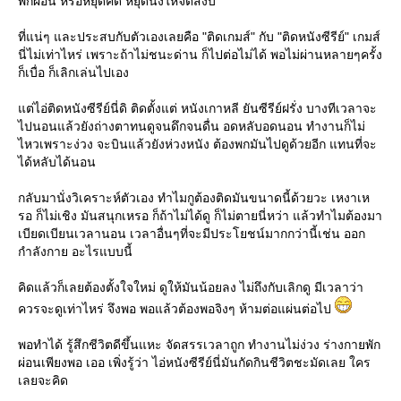
พักผ่อน หรือหยุดคิด หยุดนิ่งให้จิตสงบ
ที่แน่ๆ และประสบกับตัวเองเลยคือ "ติดเกมส์" กับ "ติดหนังซีรีย์" เกมส์
นี่ไม่เท่าไหร่ เพราะถ้าไม่ชนะด่าน ก็ไปต่อไม่ได้ พอไม่ผ่านหลายๆครั้ง
ก็เบื่อ ก็เลิกเล่นไปเอง
ต่ไอ่ติดหนังซีรีย์นี่ดิ ติดตั้งแต่ หนังเกาหลี ยันซีรีย์ฝรั่ง บางทีเวลาจะ
ไปนอนแล้วยังถ่างตาทนดูจนดึกจนดื่น อดหลับอดนอน ทำงานก็ไม่
ไหวเพราะง่วง จะบินแล้วยังห่วงหนัง ต้องพกมันไปดูด้วยอีก แทนที่จะ
ได้หลับได้นอน
กลับมานั่งวิเคราะห์ตัวเอง ทำไมกูต้องติดมันขนาดนี้ด้วยวะ เหงาเห
รอ ก็ไม่เชิง มันสนุกเหรอ ก็ถ้าไม่ได้ดู ก็ไม่ตายนี่หว่า แล้วทำไมต้องมา
เบียดเบียนเวลานอน เวลาอื่นๆที่จะมีประโยชน์มากกว่านี้เช่น ออก
กำลังกาย อะไรแบบนี้
คิดแล้วก็เลยต้องตั้งใจใหม่ ดูให้มันน้อยลง ไม่ถึงกับเลิกดู มีเวลาว่า
ควรจะดูเท่าไหร่ จึงพอ พอแล้วต้องพอจิงๆ ห้ามต่อแผ่นต่อไป
พอทำได้ รู้สึกชีวิตดีขึ้นแหะ จัดสรรเวลาถูก ทำงานไม่ง่วง ร่างกายพัก
ผ่อนเพียงพอ เออ เพิ่งรู้ว่า ไอ่หนังซีรีย์นี่มันกัดกินชีวิตชะมัดเลย ใคร
เลยจะคิด