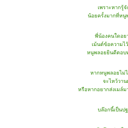
เพราะหากรู้จ
น้อยครั้งมากที่หน
พี่น้องคนใดอย
เม้นต์ข้อความไว
หนูพลอยยินดีตอบท
หากหนูพลอยไม่ได
จะไหว้วานผ
หรือหากอยากส่งเมล์มาถ
บล๊อกนี้เป็น