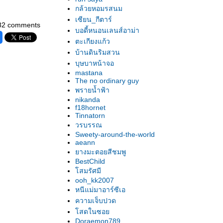
กล้วยหอมรสนม
เซียน_กีตาร์
82 comments
บอดี้หนอนเลนส์อาม่า
ตะเกียงแก้ว
บ้านดินริมสวน
บุษบาหน้าจอ
mastana
The no ordinary guy
พรายน้ำฟ้า
nikanda
f18hornet
Tinnatorn
วรบรรณ
Sweety-around-the-world
aeann
างมะตอยสีชมพู
BestChild
สมรัศมี
ooh_kk2007
หนีแม่มาอาร์ซีเอ
ความเจ็บปวด
สดในซอ
Doraemon789