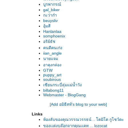
บูรพากรณ์
gal_biker
กะว่าก๋า
beuysliv
อุ้มสี
Hanlanlaa
somphoenix
อริย์ธัช
คนดีคนเก่ง
iian_angle
นายแจม
อาคุงกล่อง
GTW
puppy_art
soubirous
เซียนกระบี่ลุ่มแม่น้ำวัง
billabong11
Webmaster - BlogGang
[Add อมิธีสท์'s blog to your web]
Links
ห้องลับของคุณวรรณวรรธน์... โตมิโต กูโชว์ดะ
ของเเต่งบล๊อกจากคุณเเคท ... lozocat