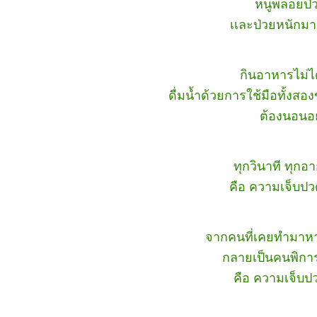
หนูพลอยป่
เเละป่วยหนักม
กินอาหารไม่ไ
ดื่มน้ำด้วยการใช้มือทั้งสอ
ต้องนอนอย
ทุกวินาที ทุกอา
คือ ความเจ็บป
จากคนที่เคยทำมาหาก
กลายเป็นคนพิการ
คือ ความเจ็บป