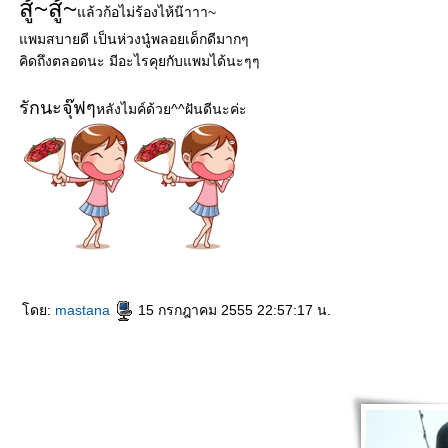
สู้~สู้~
ล้วก้อไม่ร้องไห้น๊าาา~
พมสบายดี เป็นห่วงนู๋พลอยเด็กดีมากๆ
คิดถึงตลอดนะ มีอะไรคุยกับแพมได้นะๆๆ
รักนะจุ๊ฟๆ
หลังไมค์ด้วย^^ฝันดีนะค่ะ
ดย:
mastana
15 กรกฎาคม 2555 22:57:17 น.