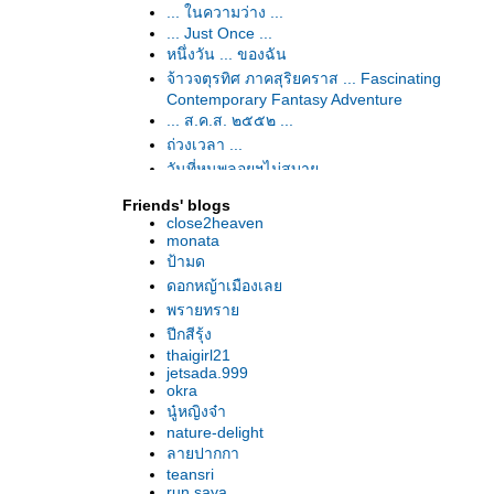
... ในความว่าง ...
... Just Once ...
หนึ่งวัน ... ของฉัน
จ้าวจตุรทิศ ภาคสุริยคราส ... Fascinating
Contemporary Fantasy Adventure
... ส.ค.ส. ๒๕๕๒ ...
ถ่วงเวลา ...
วันที่หนูพลอยฯไม่สบาย ...
Friends' blogs
close2heaven
monata
ป้ามด
ดอกหญ้าเมืองเล
พรายทรา
ปีกสีรุ้ง
thaigirl21
jetsada.999
okra
นู๋หญิงจ๋า
nature-delight
ลายปากกา
teansri
run saya