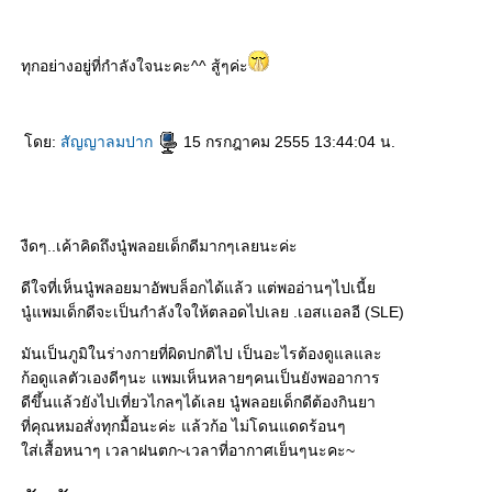
ทุกอย่างอยู่ที่กำลังใจนะคะ^^ สู้ๆค่ะ
ดย:
สัญญาลมปาก
15 กรกฎาคม 2555 13:44:04 น.
งืดๆ..เค้าคิดถึงนู๋พลอยเด็กดีมากๆเลยนะค่ะ
ดีใจที่เห็นนู๋พลอยมาอัพบล็อกได้แล้ว แต่พออ่านๆไปเนี้
นู๋แพมเด็กดีจะเป็นกำลังใจให้ตลอดไปเลย .เอสเเอลอี (SLE)
มันเป็นภูมิในร่างกายที่ผิดปกติไป เป็นอะไรต้องดูแลและ
ก้อดูแลตัวเองดีๆนะ แพมเห็นหลายๆคนเป็นยังพออาการ
ดีขึ้นแล้วยังไปเที่ยวไกลๆได้เลย นู๋พลอยเด็กดีต้องกินยา
ที่คุณหมอสั่งทุกมื้อนะค่ะ แล้วก้อ ไม่โดนแดดร้อนๆ
ส่เสื้อหนาๆ เวลาฝนตก~เวลาที่อากาศเย็นๆนะคะ~