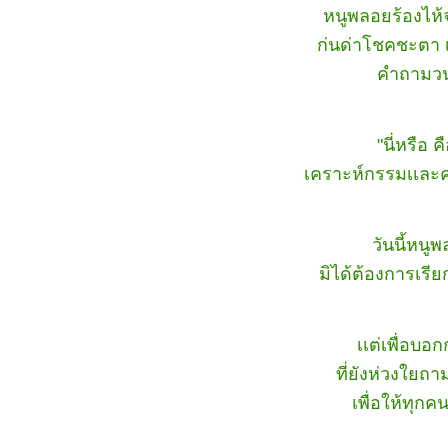
หนูพลอยร้องไห้
ก่นด่าโชคชะตา เท
คำถามวนเ
"นี่หรือ ค
เคราะห์กรรมเเละ
วันนี้หนู
มิได้ต้องการเรี
เเต่เพื่อบอ
ที่ยังห่วงใยถ
เพื่อให้ทุก