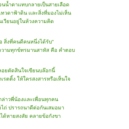
จนน้ำตาเเทบกลายเป็นสายเลือด
วดาฟ้าดิน เเละสิ่งที่มองไม่เห็น
วียนอยู่ในห้วงความคิด
ือ สิ่งที่คนดีคนหนึ่งได้รับ"
ความทุกข์ทรมานสาหัส คือ คำตอบ
พลอยตัดสินใจเขียนบล๊อกนี้
ยกเรตติ้ง ให้ใครสงสารหรือเห็นใจ
กกล่าวพี่น้องเเละเพื่อนทุกคน
ามไถ่ ปรารถนาดีต่อกันเสมอมา
คนได้หายสงสัย คลายข้อกังขา