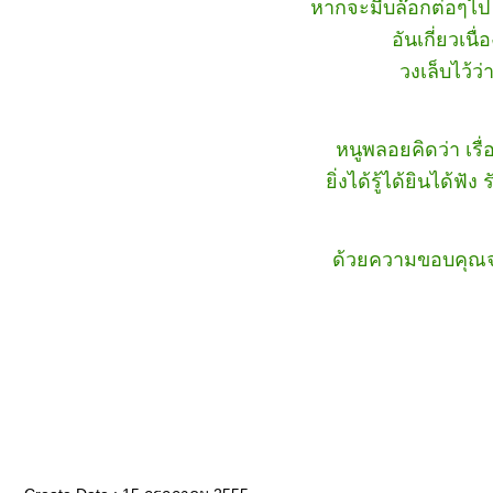
หากจะมีบล๊อกต่อๆไป 
อันเกี่ยวเนื
วงเล็บไว้ว่
หนูพลอยคิดว่า เรื่อ
ิ่งได้รู้ได้ยินได้ฟั
ด้วยความขอบคุณจา