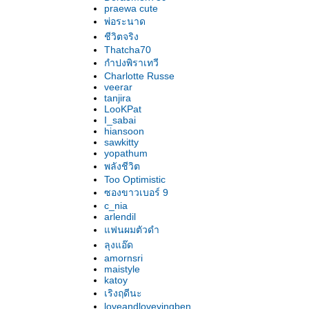
praewa cute
พ่อระนาด
ชีวิตจริง
Thatcha70
กำปงพิราเทวี
Charlotte Russe
veerar
tanjira
LooKPat
I_sabai
hiansoon
sawkitty
yopathum
พลังชีวิต
Too Optimistic
ซองขาวเบอร์ 9
c_nia
arlendil
ฟนผมตัวดำ
ลุงแอ๊ด
amornsri
maistyle
katoy
เริงฤดีนะ
loveandloveyingben