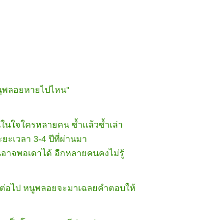
นูพลอยหายไปไหน"
้นในใจใครหลายคน ซ้ำเเล้วซ้ำเล่า
ะเวลา 3-4 ปีที่ผ่านมา
นอาจพอเดาได้ อีกหลายคนคงไม่รู้
นอีกต่อไป หนูพลอยจะมาเฉลยคำตอบให้