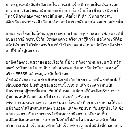
มาตรฐานหนังจีนกำลังภายใน ส่วนเนื้อเรื่องมีความเป็นเส้นตรงอยู่
บ้าง แบบเริ่มเรื่องมามันก็บอกแล้วอะว่าใครร้ายใครดี แต่จะมีเซอร์
ไพรซ์นิดหน่อยตรงอาจารย์นี่แหละ คือทั้งๆที่เค้าใช้นักแสดงคน
เดียวกันระหว่างจงสิงกับเฮ่อโส่วเยว่ แต่เราดันแยกไม่ออกซะอย่างนั้น
ก่นของเรื่องเป็นโศกนาฏกรรมความรักมากๆๆๆ ระหว่างจักรพรรดินี
กับอาจารย์ ก็ซาบซึ้งกินใจพอสมควร จริงๆเรารู้สึกว่าเฮ่อโส่วเยว่ก็คือ
เฮ่อโส่วเยว่ ไม่ใช่อาจารย์ แต่ยังไงไม่ว่าจะเฮ่อโส่วเยว่หรือจงสิง ฟาง
เยว่ก็รักทั้งคู่นะเราว่า
มาถึงเรื่องกระแสวายๆของเรื่องกันนี้บ้าง หลังจากเห็นกระแสในทวิต
เตอร์เราไปอ่านในเวบอื่นมาด้วย ทุกคนเห็นตรงกันว่ามันขายตรงนี้
จริงๆ 55555 แล้วพอดูเองมันก็จริงอะ
คือมันมีตัวละครเด่นสองตัวคือ ฉิงหมิงกับป๋อหย่า แบบซีนหกสิบเปอร์
เซ็นของเรื่องเป็นซีนคู่ของสองคนนี้ไปหมดแล้ว จะพูดว่ามันเป็น
มิตรภาพลูกผู้ชายที่แน่นแฟ้นก็ได้แหละ แต่ฉากที่ฉิงหมิงสร้างเกราะ
คุ้มกันตอนที่ป๋อหย่าสลบไป เราว่าค่อนข้างชัดมาก
เพราะว่าตอนฉากแรก อาจารย์พูดว่าให้หาสิ่งที่อยากจะปกป้องให้เจอ
ล้วก็บอกให้ไปที่ดินแดนตะวันออก แล้วจะสอนบทเรียนสุดท้ายให้ คือ
ก่นของการเป็นปรมาจารย์หยินหยางก็คือการปกป้องคนอื่น
ต่ฉิงหมิงตอนแรกกางเกราะป้องกันไม่สำเร็จ จนตอนสุดท้ายก็ยัง
เกือบกางไม่สำเร็จ แต่สุดท้ายก็สำเร็จ เพราะตอนนั้นมีสิ่งที่ต้องปกป้อง