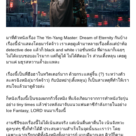
มาที่ตัวหนังเรื่อง The Yin-Yang Master: Dream of Eternity กันบ้าง
เรื่องนี้นำแสดงโดยมาร์คจ้าว เราเคยดูเค้ามาหลายเรื่องตั้งแต่ป่าท้อ
detective dee แล้วก็ black and white เวอชั่นหนัง ที่ผ่านมาก็เฉยๆ
ไม่ได้แบบชอบอะไรมาก แต่ก็ดูได้ ไม่ได้ติดอะไร ส่วนเติ้งหลุน เคยดู
มาแค่ มธุรสหวานล้ำอะแหละ
เรื่องนี้เป็นที่ฮือฮาในทวิตเตอร์มาก ด้วยกระแสคู่จิ้น (?) ระหว่างตัว
ละครฉิงหมิง(มาร์คจ้าว) กับป๋อหย่า(เติ้งหลุน) ก็เป็นสาเหตุที่ทำให้เรา
สนใจแล้วมาดูด้วยล่ะ
ก็หนังเรื่องนี้เป็นของผกกกัวจิ้งหมิง ที่แจ้งเกิดมาจากการทำหนังวัยรุ่น
อย่าง tiny times แล้วช่วงหลังมาจับแนวแฟนตาซีกำลังภายในอย่าง
Ice Fantasy, LORD จนมาเรื่องนี้
งานซีจีของเรื่องนี้ไม่ได้เน้นสมจริง แต่เน้นตื่นตาตื่นใจ เน้นจังหวะ
คูลๆเท่ๆ ซึ่งก็ทำได้ดี ประสบความสำเร็จในจุดนั้นนะเราว่า โด
เฉพาะฉากเรียกภูติทั้งฉิงหมิงทั้งอาจารย์ แบบดีมากเลย คิวบู๊ก็ตาม