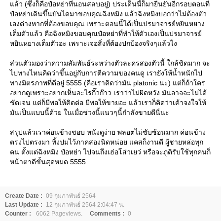
ล้ว (ซึ่งก็คือป๋อหย่าที่นอนสลบอยู่) ประเด็นนี้ก็มายืนยันอีกรอบตอนที่
ป๋อหย่าเดินขึ้นบันไดมาขอบคุณฉิงหมิง แล้วฉิงหมิงบอกว่าไม่ต้องตัว
เองต่างหากที่ต้องขอบคุณ เพราะตอนนี้ได้เป็นปรมาจารย์หยินหยาง
เต็มตัวแล้ว คือฉิงหมิงขอบคุณป๋อหย่าที่ทำให้ตัวเองเป็นปรมาจารย์
หยินหยางเต็มตัวอะ เพราะเจอสิ่งที่ต้องปกป้องจริงๆแล้วไง
ส่วนตัวมองว่าความสัมพันธ์ระหว่างตัวละครสองตัวนี้ ใกล้ชิดมาก จะ
ไปทางไหนคิดว่าขึ้นอยู่กับการตีความของคนดู เรายังให้น้ำหนักไป
ทางมิตรภาพที่ดีอยู่ 5555 (คือเราคิดว่ามัน platonic นะ) แต่ก็ถ้าใคร
อยากดูเพราะอยากเห็นอะไรกิ๊วก๊าว เราว่าไม่ผิดหวัง มันอาจจะไม่ได้
ชัดเจน แต่ก็มีพอให้คิดต่อ มีพอให้ขายอะ แล้วเราก็คิดว่าเค้าจงใจให้
มันเป็นแบบนี้ด้วย ในเมื่อช่วงนี้แนวๆนี้กำลังขายดีนี่นะ
สรุปแล้วเราค่อนข้างชอบ หนังดูง่าย พลอตไม่ซับซ้อนมาก ค่อนข้าง
ตรงไปตรงมา ทิ้งปมไว้ภาคสองนิดหน่อย แคสก็งานดี ผู้ชายหล่อทุก
คน ตั้งแต่ฉิงหมิง ป๋อหย่า ไปจนถึงเฮ่อโส่วเยว่ หรือจะภูติรับใช้ทุกคนก็
หน้าตาดีขั้นสุดหมด 5555
Create Date :
09 กุมภาพันธ์ 2564
Last Update :
12 กุมภาพันธ์ 2564 2:04:47 น.
Counter :
6062 Pageviews.
Comments :
0