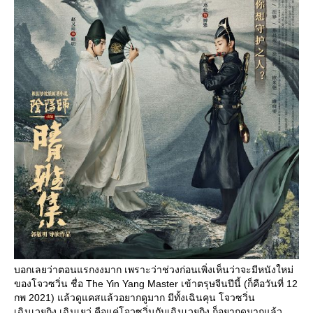
บอกเลยว่าตอนแรกงงมาก เพราะว่าช่วงก่อนเพิ่งเห็นว่าจะมีหนังใหม่
ของโจวซวิ่น ชื่อ The Yin Yang Master เข้าตรุษจีนปีนี้ (ก็คือวันที่ 12
กพ 2021) แล้วดูแคสแล้วอยากดูมาก มีทั้งเฉินคุน โจวซวิ่น
เฉินเวยถิง เฉินเยว่ คือแค่โจวซวิ่นกับเฉินเวยถิง ก็อยากดูมากแล้ว