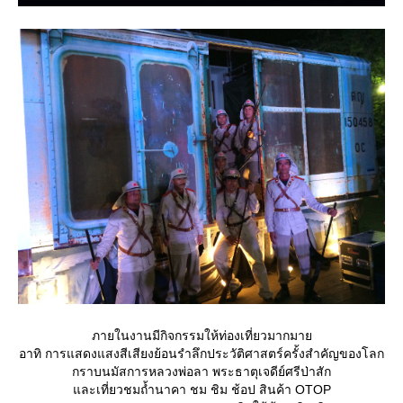
ภายในงานมีกิจกรรมให้ท่องเที่ยวมากมา
อาทิ การแสดงแสงสีเสียงย้อนรำลึกประวัติศาสตร์ครั้งสำคัญของโลก
กราบนมัสการหลวงพ่อลา พระธาตุเจดีย์ศรีป่าสัก
ละเที่ยวชมถ้ำนาคา ชม ชิม ช้อป สินค้า OTOP