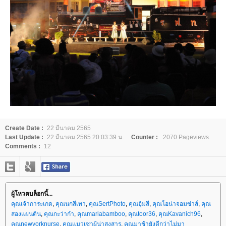
Create Date :
22 มีนาคม 2565
Last Update :
22 มีนาคม 2565 20:03:39 น.
Counter :
2070 Pageviews.
Comments :
12
ผู้โหวตบล็อกนี้...
คุณเจ้าการะเกด
,
คุณนกสีเทา
,
คุณSertPhoto
,
คุณอุ้มสี
,
คุณโอน่าจอมซ่าส์
,
คุณ
สองแผ่นดิน
,
คุณกะว่าก๋า
,
คุณmariabamboo
,
คุณtoor36
,
คุณKavanich96
,
คุณnewyorknurse
,
คุณแมวเซาผู้น่าสงสาร
,
คุณมาช้ายังดีกว่าไม่มา