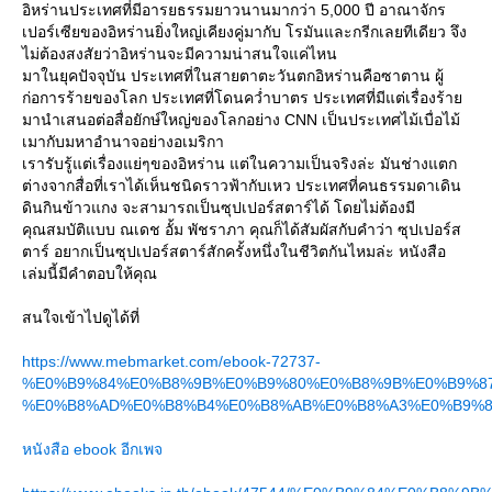
อิหร่านประเทศที่มีอารยธรรมยาวนานมากว่า 5,000 ปี อาณาจักร
เปอร์เซียของอิหร่านยิ่งใหญ่เคียงคู่มากับ โรมันและกรีกเลยทีเดียว จึง
ไม่ต้องสงสัยว่าอิหร่านจะมีความน่าสนใจแค่ไหน
มาในยุคปัจจุบัน ประเทศที่ในสายตาตะวันตกอิหร่านคือซาตาน ผู้
ก่อการร้ายของโลก ประเทศที่โดนคว่ำบาตร ประเทศที่มีแต่เรื่องร้า
มานำเสนอต่อสื่อยักษ์ใหญ่ของโลกอย่าง CNN เป็นประเทศไม้เบื่อไม้
เมากับมหาอำนาจอย่างอเมริกา
เรารับรู้แต่เรื่องแย่ๆของอิหร่าน แต่ในความเป็นจริงล่ะ มันช่างแตก
ต่างจากสื่อที่เราได้เห็นชนิดราวฟ้ากับเหว ประเทศที่คนธรรมดาเดิน
ดินกินข้าวแกง จะสามารถเป็นซุปเปอร์สตาร์ได้ โดยไม่ต้องมี
คุณสมบัติแบบ ณเดช อั้ม พัชราภา คุณก็ได้สัมผัสกับคำว่า ซุปเปอร์ส
ตาร์ อยากเป็นซุปเปอร์สตาร์สักครั้งหนึ่งในชีวิตกันไหมล่ะ หนังสือ
เล่มนี้มีคำตอบให้คุณ
สนใจเข้าไปดูได้ที่
https://www.mebmarket.com/ebook-72737-
%E0%B9%84%E0%B8%9B%E0%B9%80%E0%B8%9B%E0%B9%8
%E0%B8%AD%E0%B8%B4%E0%B8%AB%E0%B8%A3%E0%B9%8
หนังสือ ebook อีกเพจ