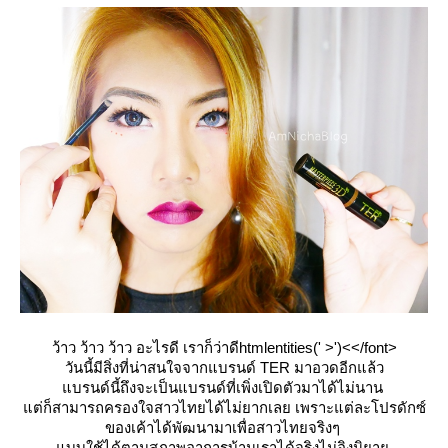
ว้าว ว้าว ว้าว อะไรดี เราก็ว่าดีhtmlentities(' >')<</font>
วันนี้มีสิ่งที่น่าสนใจจากแบรนด์ TER มาอวดอีกแล้ว
บรนด์นี้ถึงจะเป็นแบรนด์ที่เพิ่งเปิดตัวมาได้ไม่นาน
ต่ก็สามารถครองใจสาวไทยได้ไม่ยากเลย เพราะแต่ละโปรดักซ์
ของเค้าได้พัฒนามาเพื่อสาวไทยจริงๆ
บบใช้ได้ตามสภาพอาการบ้านเรา
ได้จริงไม่อิงนิยา