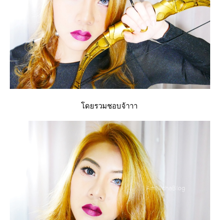
ดยรวมชอบจ้าาา