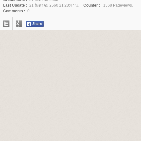
Last Update :
21 สิงหาคม 2560 21:28:47 น.
Counter :
1368 Pageviews.
Comments :
0