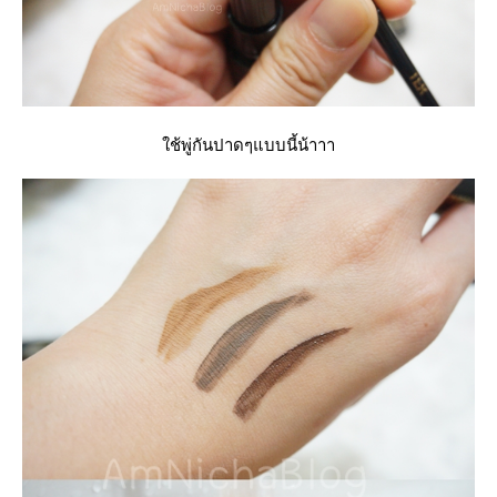
ช้พู่กันปาดๆแบบนี้น้าาา