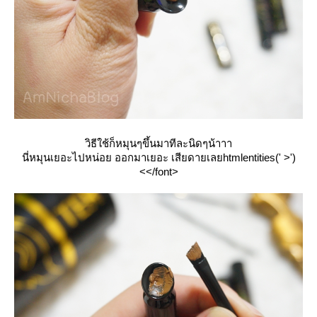
วิธีใช้ก็หมุนๆขึ้นมาทีละนิดๆน้าาา
นี่หมุนเยอะไปหน่อย ออกมาเยอะ เสียดายเลยhtmlentities(' >')
<</font>