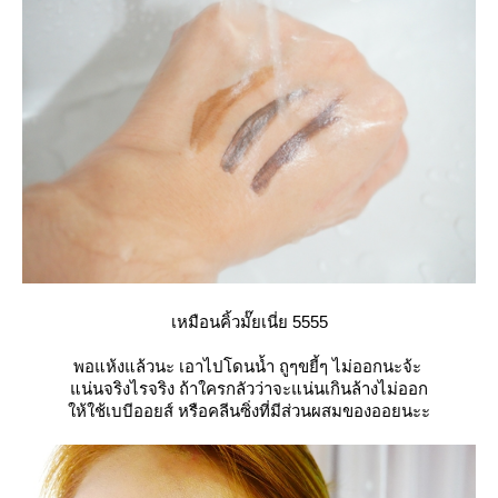
เหมือนคิ้วมั๊ยเนี่ย 5555
พอแห้งแล้วนะ เอาไปโดนน้ำ ถูๆขยี้ๆ ไม่ออกนะจ้ะ
น่นจริงไรจริง ถ้าใครกลัวว่าจะแน่นเกินล้างไม่ออก
ห้ใช้เบบีออยส์ หรือคลีนซิ่งที่มีส่วนผสมของออยนะะ