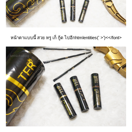
หน้าตาแบบนี้ สวย หรู เก็ กู้ด ไปอีกhtmlentities(' >')<</font>