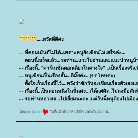
.....สวัสดิ์ดีค่ะ
- - ที่คอมเม้นต์ไม่ได้..เพราะหนูยังเขียนไม่เสร็จค่ะ...
- - ตอนนี้เสร็จแล้ว...รอท่าน..แวะไปอ่านและแนะนำหนูบ้
- - เรื่องนี้.."คาร์เนชั่นดอกเดียวในดวงใจ"...เป็นเรื่องจริง
- - หนูเขียนเป็นเรื่องสั้น...ดีมั๊ยค่ะ...(ขอโทษค่ะ)
- - ตั้งใจเก็บเรื่องนี้ไว้....หวังว่าซักวันจะเขียนเรื่องตัวเองแ
- - เรื่องนี้..เป็นตอนหนึ่งในนั้นค่ะ...(ได้แต่คิด..ไม่ลงมือสัก
- - รอท่านหลวงเส...ไปเยี่ยมนะคะ..แต่วันนี้หนูต้องไปเมื
ดย:
go far far
วันที่: 23 ธันวาคม 2554 เวลา:7:13:14 น.