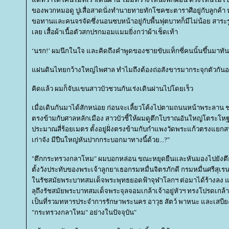
ของพวกหมอดู ปูเสื่อสาดนั่งทำนายทายทักโชคชะตาราศีอยู่กับลูกค้า ห
ขอทานและคนจรจัดซึ่งนอนซบหน้าอยู่กับพื้นฟุตบาทก็มีไม่น้อย สาระ
เลย เสื้อผ้าเนื้อตัวสกปรกมอมแมมยิ่งกว่าผ้าเช็ดเท้า
‘นรก!’ ผมนึกในใจ และคิดถึงคำพูดของชายขับแท็กซี่คนนั้นขึ้นมาทันที
ผ่นดินไทยกว้างใหญ่ไพศาล ทำไมถึงต้องถ่อสังขารมากระจุกตัวกันอยู่ท
คิดแล้ว ผมก็จับแขนสาวบัวชวนกันเร่งเดินผ่านไปโดยเร็ว
เมื่อเดินกันมาได้สักหน่อย ก่อนจะเลี้ยวโค้งไปตามถนนหน้าพระลาน ช
ตรงข้ามกับศาลหลักเมือง สาวบัวชี้ให้ผมดูตึกโบราณอันใหญ่โตระโหฐาน
ประมาณสี่ร้อยเมตร ตั้งอยู่ฝั่งตรงข้ามกับกำแพงวัดพระแก้วตรงแยกสน
เก่าจัง มีปืนใหญ่หันปากกระบอกมาทางนี้ด้วย...?"
"ตึกกระทรวงกลาโหม" ผมบอกหล่อน ขณะหยุดยืนและหันมองไปยังตึกหลั
ตั้งวังประทับของพระเจ้าลูกยาเธอกรมหมื่นจิตรภักดี กรมหมื่นศรีสุเร
นรัชสมัยพระบาทสมเด็จพระพุทธยอดฟ้าจุฬาโลกฯ ต่อมาได้ร้างลง แล้ว
ลุถึงรัชสมัยพระบาทสมเด็จพระจุลจอมเกล้าเจ้าอยู่หัวฯ ทรงโปรดเกล้า
เป็นที่รวมทหารประจำการรักษาพระนคร อาวุธ สัตว์ พาหนะ และเสบีย
"กระทรวงกลาโหม" อย่างในปัจจุบัน"