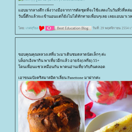
------------------------------
อบมากลางดึก เพิ่งวางมือจากการตัดชุดที่จะใช้แสดงในวันที่5ที่หล่มสัก 
วันนี้ดึกแล้วจะเข้านอนแต่ก็ยังไม่ได้ทักทายเพื่อนๆเลย เลยแอบมาเว
ดย:
เกศสุริยง
วันที่: 29 พฤศจิกายน 2554 เ
ขอบคุณคุณหลวงเสที่แวะมาเดินชมตลาดนัดเล็กๆ ค่ะ
บล็อกเอิงพากิน พาเที่ยวอีกแล้ว อายจัง(เฟร้ย) 55+
ดนเพื่อนแซวเหมือนกัน พาคนอ่านเที่ยวกับกินตลอด
เอาขนมปังคริสมาสอิตาเลี่ยน Panettone มาฝากค่ะ