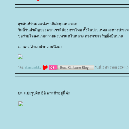
สุขสันต์วันพ่อแห่งชาติค่ะคุณหลวงเส
วันนี้วันสำคัญของพวกเราพี่น้องชาวไทย ทั้งในประเทศและต่างประเ
ขอร่วมใจลงนามถวายพระพรแด่ในหลวง ทรงพระเจริญยิ่งยืนนาน
เอาพาสต้ามาฝากจานนึงค่ะ
ดย:
diamondsky
วันที่: 5 ธันวาคม 2554 เ
ปล. แปะรูปผิด อิอิ พาสต้าอยู่นี่ค่ะ