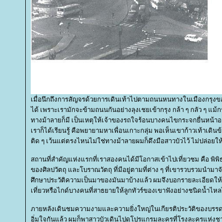
เมื่อนึกถึงการสัญจรด้วยการเดินเท้าไปตามถนนหนทางในเมืองกรุงขอ
ได้ เพราะเรามักจะข้ามถนนกันอย่างลุงเชยเข้ากรุง กล้า ๆ กลัว ๆ แม้ก
ทางม้าลายก็มี เป็นเหตุให้เจ้าของรถใจร้อนบางคนไขกระจกยื่นหน้าอ
เราก็ได้เรียนรู้ คือพยายามหาเพื่อนเกาะกลุ่ม พอเห็นเขาก้าวเท้าเดินข
ติด ๆ เว้นแต่ตรงไหนไม่ใช่ทางม้าลายผมก็ดึงมือสาวบัวไว้ ไม่ปล่อยใ
สถานที่สำคัญแห่งแรกที่เราสองคนได้มีโอกาสเข้าไปเที่ยวชม คือ พ
ของศิลปวัตถุ และโบราณวัตถุ ที่มีอยู่ตามที่ต่าง ๆ ที่เขารวบรวมนำม
ศึกษาประวัติความเป็นมาของมันมาบ้างแล้ว ผมจึงบอกรายละเอียดให้สา
เที่ยวหรือไกด์บางคนที่สาธยายให้ลูกทัวร์ของเขาฟังอย่างชนิดน้ำไห
ภายหลังเดินชมความงามและความยิ่งใหญ่ในเกียรติประวัติของบรรดาศิล
อิ่มใจกันแล้ว ผมก็พาสาวบัวเดินไปดูโปรแกรมละครที่โรงละครแห่งชาต