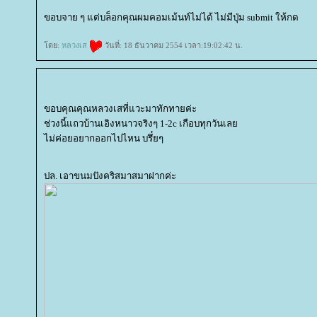
ขอบจาย ๆ แต่บล็อกคุณผมคอมเม้นท์ไม่ได้ ไม่มีปุ่ม submit ให้กด
ดย:
หลวงเส
วันที่: 18 ธันวาคม 2554 เวลา:19:02:42 น.
ขอบคุณคุณหลวงเสที่แวะมาทักทายค่ะ
ช่วงนี้แถวบ้านเอิงหนาวจริงๆ 1-2c เกือบทุกวันเล
ไม่ค่อยอยากออกไปไหน บรึ๋ยๆ
ปล. เอาขนมปังคริสมาสมาฝากค่ะ