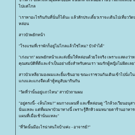
ไปแต่ไกล
"เราหาอะไรกินกันที่นั่นก็ได้นะ แล้วสักประเดี๋ยวเราจะเดินไปเที่ยว
หล่อน
สาวบัวพยักหน้า
"โรงแรมที่เราพักก็อยู่ไม่ไกลแล้วใช่ไหม? บัวจำได้"
"เก่งมาก" ผมพยักหน้าและส่งยิ้มให้หล่อนด้วยใจจริง เพราะแสดงว่าหล่
คุณสมบัติที่ดีและจำเป็นอย่างยิ่งสำหรับคนเรา ‘ผมรักผู้หญิงไม่ผิดเล
สาวบัวเหลียวมองผมและยิ้มเขินอาย ขณะเราชวนกันเดินเข้าไปนั่งในร้า
กงและแกงจืดเต้าหู้หมูสับมากินกัน
"วัดที่ว่านั้นอยู่แถวไหน" สาวบัวถามผม
"อยู่ตรงนี้- -เห็นไหม?" ผมกางแผนที่ และชี้หล่อนดู "ใกล้วงเวียนอนุสาวร
นั่นแหละ แต่ที่ผมพาบัวมาทางนี้ เพราะรู้สึกหิว ผมหมายตาร้านอาหารแถ
ผนที่เมื่อเช้านั่นแหละ"
"ที่วัดนั้นมีอะไรน่าสนใจบ้างค่ะ - อาจารย์?"