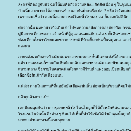
ละครที่ติดอยู่กับตัว ฉุดให้ผมคิดถึงความหลัง... คิดถึงเพื่อน ๆ ในชุ
ป่านนี้พวกเขาจะได้ออกงานข้างนอกกันบ้างหรือเปล่า? หรือว่าจัดแส
เพราะผมเชื่อว่า ตอนนี้สถานการณ์โดยทั่วไปของ วค. ก็คงจะไม่ดีนัก
ต่อจากนั้น ผมพาสาวบัวเดินเข้าไปชมความอลังการของสถาปัตยกรรมไ
คู่มือการเที่ยวชมจากเจ้าหน้าที่ผู้ดูแลคนละฉบับ แล้วเราก็เดินซอกแซก
ท่องเที่ยวทั้งชาวไทยและชาวต่างชาติ ที่บ้างก็มากันเป็นหมู่คณะ และบ้
สองคน
ภายหลังผมกับสาวบัวเดินชมพระอารามหลวงชั้นพิเศษแห่งนี้ด้วยความ
ล้ว เราสองคนก็ชวนกันเดินย้อนกลับออกมาทางเดิม และข้ามถนนส
สนามหลวง ซึ่งภายในตลาดนัดดังกล่าวมีร้านค้าแผงลอยเบียดเสียดกันอยู่
เลือกซื้อสินค้ากันเนืองแน่น
น่ล่ะ! ภายในสถานที่ที่แออัดยัดเยียดเช่นนั้น ย่อมเป็นบริเวณที่ผมไม่อย
กลัวถูกล้วงกระเป๋า!
เคยมีคนพูดกันว่า มากรุงเทพฯถ้าไปไหนไม่ถูกก็ให้ตั้งหลักที่สนามหลว
รงแรมในวันนั้น สิ่งต่าง ๆ ที่ผมได้เห็นก็ทำให้เชื่อได้ว่าคำพูดนั้นถ
มากจะผ่านมาทางนี้แทบทุกสา
ต่ทว่าใต้โคนไม้ที่เราเดินผ่าน ไม่มีที่ว่างให้นั่งพักผ่อน ตรงไหนไม