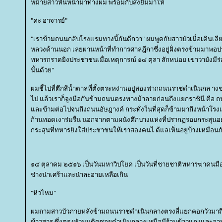
หม้ายสาวหันหน้ามาทางผม พร้อมกับส่งยิ้มมาให้
"ค่ะ อาจารย์"
"เราข้ามถนนกลับโรงแรมทางนี้กันดีกว่า" ผมพูดกับสาวบัวเมื่อเดิ
หลวงด้านนอก เลยผ่านหน้าที่ทำการศาลฎีกาซึ่งอยู่ฝั่งตรงข้ามมาพอ
ทหารกราดยิงประชาชนเมื่อเหตุการณ์ ๑๔ ตุลา สักหน่อย เขาว่ายังมี
นั้นด้วย"
ผมชี้ไปที่ตึกสีน้ำตาลที่ตั้งตระหง่านอยู่สองฟากถนนราชดำเนินกล างช
ไป แล้วเราก็จูงมือกันข้ามถนนตรงทางม้าลายก่อนถึงแยกราชินี คือ ถ
ละข้ามต่อไปจนถึงถนนอัษฎางค์ กระทั่งในที่สุดก็ข้ามมาถึงหน้าโรงแรม
ก้านทอดเงาร่มรื่น นอกจากตามผนังตึกบางแห่งที่ปรากฏรอยกระสุนอย
กระสุนที่ทหารยิงใส่ประชาชนให้เราสองคนไ ด้แลเห็นอยู่บ้างเหมือนก
๑๔ ตุลาคม ๒๕๑๖ เป็นวันมหาวิปโยค เป็นวันที่ชายชาติทหารฆ่าคนมื
ช่างน่าเศร้าและน่าละอายเหลือเกิน
"หิวไหม"
ผมถามสาวบัวภายหลังข้ามถนนราชดำเนินกลางตรงสี่แยกคอกวัวมา
ข้าวสาร ซึ่งตรงหัวมุมติดซอยดำเนินกลางเหนือมีร้านข้าวแกงและอาหา