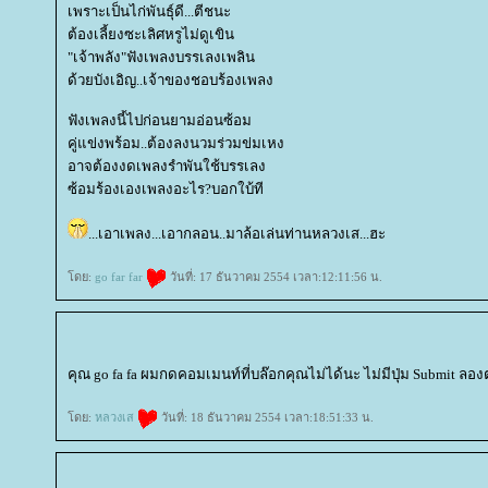
เพราะเป็นไก่พันธุ์ดี...ตีชนะ
ต้องเลี้ยงซะเลิศหรูไม่ดูเขิน
"เจ้าพลัง"ฟังเพลงบรรเลงเพลิน
ด้วยบังเอิญ..เจ้าของชอบร้องเพลง
ฟังเพลงนี้ไปก่อนยามอ่อนซ้อม
คู่แข่งพร้อม..ต้องลงนวมร่วมข่มเหง
อาจต้องงดเพลงรำพันใช้บรรเลง
ซ้อมร้องเองเพลงอะไร?บอกใบ้ที
...เอาเพลง...เอากลอน..มาล้อเล่นท่านหลวงเส...ฮะ
ดย:
go far far
วันที่: 17 ธันวาคม 2554 เวลา:12:11:56 น.
คุณ go fa fa ผมกดคอมเมนท์ที่บล๊อกคุณไม่ได้นะ ไม่มีปุ่ม Submit ล
ดย:
หลวงเส
วันที่: 18 ธันวาคม 2554 เวลา:18:51:33 น.