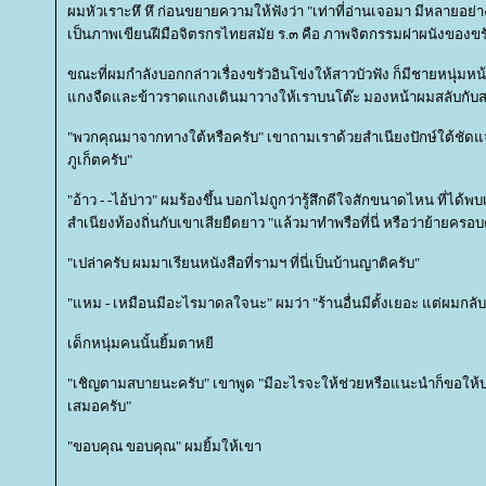
ผมหัวเราะหึ หึ ก่อนขยายความให้ฟังว่า "เท่าที่อ่านเจอมา มีหลายอย่
เป็นภาพเขียนฝีมือจิตรกรไทยสมัย ร.๓ คือ ภาพจิตกรรมฝาผนังของขรั
ขณะที่ผมกำลังบอกกล่าวเรื่องขรัวอินโข่งให้สาวบัวฟัง ก็มีชายหนุ่
กงจืดและข้าวราดแกงเดินมาวางให้เราบนโต๊ะ มองหน้าผมสลับกับสา
"พวกคุณมาจากทางใต้หรือครับ" เขาถามเราด้วยสำเนียงปักษ์ใต้ชัดแจ๋
ภูเก็ตครับ"
"อ้าว - -ไอ้บ่าว" ผมร้องขึ้น บอกไม่ถูกว่ารู้สึกดีใจสักขนาดไหน ที่ได้พ
สำเนียงท้องถิ่นกับเขาเสียยืดยาว "แล้วมาทำพรือที่นี่ หรือว่าย้ายครอบค
"เปล่าครับ ผมมาเรียนหนังสือที่รามฯ ที่นี่เป็นบ้านญาติครับ"
"แหม - เหมือนมีอะไรมาดลใจนะ" ผมว่า "ร้านอื่นมีตั้งเยอะ แต่ผมกลับต
เด็กหนุ่มคนนั้นยิ้มตาหยี
"เชิญตามสบายนะครับ" เขาพูด "มีอะไรจะให้ช่วยหรือแนะนำก็ขอให้บ
เสมอครับ"
"ขอบคุณ ขอบคุณ" ผมยิ้มให้เขา