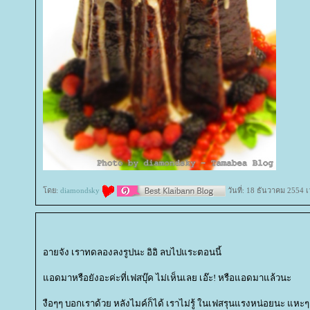
ดย:
diamondsky
วันที่: 18 ธันวาคม 2554 
อายจัง เราทดลองลงรูปนะ อิอิ ลบไปแระตอนนี้
อดมาหรือยังอะค่ะที่เฟสบุ๊ค ไม่เห็นเลย เอ๊ะ! หรือแอดมาแล้วนะ
งือๆๆ บอกเราด้วย หลังไมค์ก็ได้ เราไม่รู้ ในเฟสรุนแรงหน่อยนะ แหะๆ