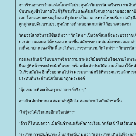
จากร้านอาหารร้านแห่งนั้นมาถึงประตูหน้าวัดบวรนิเวศวิหาร เราเดินกัน
ซุ้มประตูเข้าไปภายใน ก็รู้สึกร่มรื่น และตื่นตลึงกับความงามของสถา
เคย โดยเฉพาะพระอุโบสถ ที่รูปแบบเป็นอาคารทรงไทยตรีมุข ก่ออิฐถือ
ลูกฟูกแบบจีน บานประตูหน้าต่างด้านนอกแกะสลักไว้อย่างสวยงาม
วัดบวรนิเวศวิหารมีชื่อเดิมว่า " วัดใหม่ " เป็นวัดที่สมเด็จพระบวรร
บวรสถา นมงคล ได้ทรงสถาปนาขึ้น สมัยพระบาทสมเด็จพระจอมเกล้าเจ้
เสด็จมาปกครองที่วัดนี้และได้พระราชทานนามวัดใหม่ว่า " วัดบวรนิเว
ก่อนจะเดินเข้าไปชมภาพจิตรกรรมฝาผนังฝีมือขรัวอินโข่งภายในพระ
ืนอยู่ที่หน้าพระตำหนักปั้นหยา พร้อมทั้งเล่าประวัติความเป็นมาให้หล่อ
นรัชสมัยใด อีกทั้งบอกต่อไปว่า พระมหากษัตริย์ที่ทรงผนวชแล้วทรงปร
ประทับที่พระตำหนักปั้นหยาทุกพระองค์
"นุ้ยเหมาะที่จะเป็นครูบาอาจารย์จริง ๆ "
สาวบัวเอ่ยปากชม แต่ผมกลับรู้สึกไม่ค่อยสบายใจกับคำชมนั้น...
"ไม่รู้จะได้เรียนต่ออีกหรือเปล่า?"
"อ้าว ก็ไหนบอกว่า เมื่อพ้นกำหนดสั่งพักการเรียน ก็กลับเข้าไปเรียนต่อ
"ระเบียบการมันก็น่าจะเป็นอย่างนั้น" ผมว่า "แต่ระเบียบเกินไม่รู้จะอ