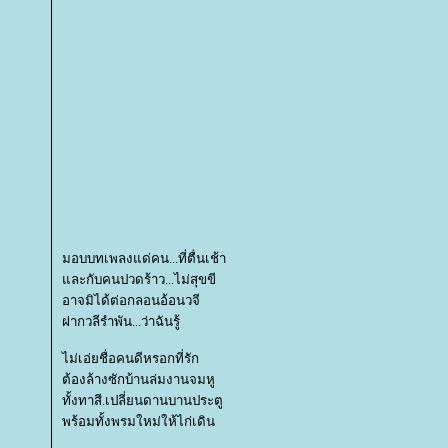
มอบบทเพลงแด่คน...ที่ตื่นเช้า
ละกับคนปวดร้าว...ไม่สุขขี
อาจมิได้ต่อกลอนอ้อนวจี
ฝากวลีรำพัน...ว่าฉันรู้
ไม่เอ่ยชื่อคนดีหรอกที่รัก
ต้องล้างซักบ้านล่มงานจมหู
ทั้งทาสี.เปลี่ยนดานบานประตู
พร้อมทั้งพรมใหม่ให้ไก่เดิน