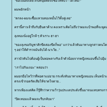
"ขอเป็นสิ่งเดียวกับที่นุ้ยคิดจะซื้อให้พี่บัว - ได้ไหม?"
ผมพยักหน้า
"ตกลง-ผมจะซื้อแหวนทองหมั้นไว้ทั้งคู่เลย"
ครานี้สาวเจ้าถึงกับยืนตาค้าง คงเพราะคิดไม่ถึงว่าผมจะบ้าพอที่จะพูด
ลุงทองนั่งอยู่ใกล้ ๆ หัวเราะ ฮา ฮา
"ของลุงขอกัญชาสักขีดสองขีดก็พอ" แกว่าแล้วหันมาทางลูกสาวคนโต "ว
ๆ อย่าให้ตำรวจมันจับได้-นาเว้ย..."
สาวบัวหันไปค้อนผู้เป็นพ่อพลางรับเจ้าตัวน้อยจากหญิงหมอนขึ้นไปอุ
"เราไปกันเถอะ" หล่อนว่า
ผมยกมือไหว้ว่าที่พ่อตาแม่ยาย กระทั่งหันมาทางหญิงหมอน เห็นหน้า
ตรงเข้ากอดรัดเสียให้ขาดใจตาย...
หากเพียงแต่คิด ก็รู้สึกว่าความว้าวุ่นประเดประดังขึ้นมาจนแทบทรงก
"ปิดเทอมแล้วผมจะรีบกลับมา"