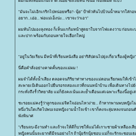
ผมก้มลงหอมแก้มเจ้าตัวน้อย ซึ่งเงยหน้าขึ้นมาจ้องผมตาแป๋ว
"มันจะไม่เอิกเกริกไปหน่อยหรือ?- นุ้ย" ป้าพัวหันไปบ้วนน้ำหมากใส่กอหญ
อยาก...เอ่อ... พ่อแม่เอ็งน่ะ... เขาจะว่าเอา"
ผมหันไปมองลุงทอง ก็เห็นแกก้มหน้าสูดยาใบจากไฟแดงวาบ ก่อนจะป
ละปาก พร้อมกับถอนหายใจเฮือกใหญ่
"อยู่ในวัยเรียน มีหน้าที่เรียนหนังสือ อย่าริสัปดนไปยุ่งเกี่ยวเรื่องผู้หญิง
นี่คือคำสั่งอย่างคาดคั้นของแม่ผม !
ผมจำได้ทั้งน้ำเสียง ตลอดจนกิริยาท่าทางของแม่ตอนเรียกผมให้เข้าไป
สะพายเป้เดินออกไปยืนรอรถสองแถวที่ถนนหน้าบ้าน เพื่อเดินทางไปยั
กระทั่งถึงรั้ววิทยาลัย แม่ก็ยังคงเน้นและย้ำเตือนแต่เฉพาะเรื่องนี้อยู่เ
ชะรอยแม่คงรู้ว่าลูกของแม่จิตใจอ่อนไหวง่าย... ถ้าหากพานพบหญิงไม่
หนึ่งวันใดเกิดไปพบเจอหญิงงามน้ำใจเข้า เขาก็คงจะลุ่มหลงจนถอนตั
พังพินาศ
"เรียนจบ-มีงานทำ และถ้าจะให้ดีก็บวชให้แม่ได้เกาะชายผ้าเหลืองเสียก
หญิงคนนั้นจะยากดีมีจนอย่างไร ถ้านุ้ยรักนุ้ยชอบ แม่ก็จะรักจะชอบเ