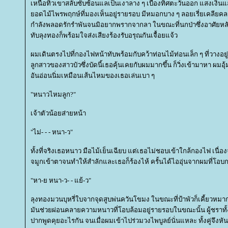
เหนือทิวเขาสลับซับซ้อนแลเป็นเงาลาง ๆ เบื้องทิศตะวันออก แสงเงิ
อดไม้ไพรพฤกษ์ที่มองเห็นอยู่รายรอบ มีหมอกบาง ๆ ลอยเรี่ยเคลียคลออ
กำลังพลอดรักรำพันจนมิอยากพรากจากลา ในขณะที่นกป่าซึ่งอาศัยหลับ
ทับลุงทองก็พร้อมใจส่งเสียงร้องรับอรุณกันเจื้อยแจ้ว
ผมเดินตรงไปที่กองไฟหน้าทับพร้อมกับคว้าท่อนไม้ท่อนเล็ก ๆ ที่วางอยู
ลูกสาวของสาวบัวซึ่งบัดนี้เธอคุ้นเคยกับผมมากขึ้น ก็วิ่งเข้ามาหา ผมอุ
อันอ่อนนิ่มเหมือนเส้นไหมของเธอเล่นเบา ๆ
"หนาวไหมลูก?"
เจ้าตัวน้อยส่ายหน้า
"ไม่- - - หนา-ว"
ทั้งที่จริงเธอหนาว มือไม้เย็นเฉียบ แต่เธอไม่ชอบเข้าใกล้กองไฟ เนื่
จมูกเข้าตาจนทำให้สำลักและเธอก็ร้องไห้ ครั้นได้ไออุ่นจากผมที่โอบก
"หา-ย หนา-ว- - แย้-ว"
ลุงทองมวนบุหรี่ใบจากจุดสูบพ่นควันโขมง ในขณะที่ป้าพัวก็เคี้ยวหมา
มันช่วยผ่อนคลายความหนาวที่โอบล้อมอยู่รายรอบในขณะนั้น ผู้ชราทั้ง
ปากพูดคุยอะไรกัน จนเมื่อผมเข้าไปร่วมวงไพบูลย์นั่นแหละ ทั้งคู่จึ