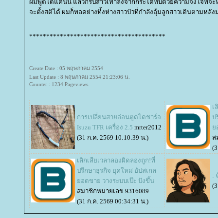
ผมพูดได้แค่นั้น แล้วก็รีบสาวเท้าลงจากกระไดทับด้วยความจงใจที่จะหนีอ
จะตั้งสติได้ ผมก็ทอดย่างทิ้งห่างสาวบัวที่กำลังอุ้มลูกสาวเดินตามหลั
****************************************
Create Date : 05 พฤษภาคม 2554
Last Update : 8 พฤษภาคม 2554 21:23:06 น.
Counter : 1234 Pageviews.
เล
การเปลี่ยนสายอ่อนตูดไดชาร์จ
ปร
Isuzu TFR เครื่อง 2.5
mrter2012
อ
(31 ก.ค. 2569 10:10:39 น.)
ส
(3
เลิกเสียเวลาลองผิดลองถูก!ที่
ปรึกษาธุรกิจ ยุคใหม่ อัปสเกล
: 
อดขาย วางระบบเป๊ะ ปังขึ้น
(3
สมาชิกหมายเลข 9316089
(31 ก.ค. 2569 00:34:31 น.)