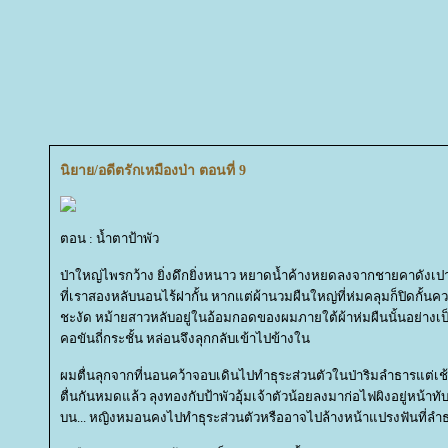
นิยาย/อดีตรักเหมืองป่า ตอนที่ 9
ตอน : น้ำตาป้าพัว
ป่าใหญ่ไพรกว้าง ยิ่งดึกยิ่งหนาว หยาดน้ำค้างหยดลงจากชายคาดังเ
ที่เราสองหลับนอนไร้ฝากั้น หากแต่ผ้านวมผืนใหญ่ที่ห่มคลุมก็ปิดกั้น
ชะงัด หม้ายสาวหลับอยู่ในอ้อมกอดของผมภายใต้ผ้าห่มผืนนั้นอย่างเป็
คอขันถี่กระชั้น หล่อนจึงลุกกลับเข้าไปข้างใน
ผมตื่นลุกจากที่นอนคว้าจอบเดินไปทำธุระส่วนตัวในป่าริมลำธารแต่เช้
ตื่นกันหมดแล้ว ลุงทองกับป้าพัวอุ้มเจ้าตัวน้อยลงมาก่อไฟผิงอยู่หน้าทับ
บน... หญิงหมอนคงไปทำธุระส่วนตัวหรืออาจไปล้างหน้าแปรงฟันที่ลำ