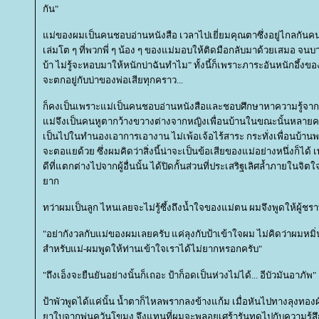
กัน"
ม่ของผมเป็นคนชอบอ่านหนังสือ เวลาไปเยี่ยมคุณตาซึ่งอยู่ไกลกันคน
เล่มโต ๆ ที่พวกพี่ ๆ น้อง ๆ ของแม่มอบให้ติดมือกลับมาด้วยเสมอ จนบางค
บ้า ไม่รู้จะหอบมาให้หนักบ่าฉันทำไม" ทั้งนี้ก็เพราะภาระอันหนักอึ้งของ
จะตกอยู่กับบ่าของพ่อเสียทุกคราว...
ก็คงเป็นเพราะแม่เป็นคนชอบอ่านหนังสือและชอบศึกษาหาความรู้จากตำ
ม่จึงเป็นคนหูตากว้างขวางต่างจากหญิงเพื่อนบ้านในขณะนั้นหลายค
เป็นไปในทำนองเอาการเอางาน ไม่เพ้อเจ้อไร้สาระ กระทั่งเพื่อนบ้าน
จะตอแยด้วย ซึ่งผมคิดว่าสิ่งนี้น่าจะเป็นข้อเสียของแม่อย่างหนึ่งก็ได้ 
ดีที่แตกต่างไปจากผู้อื่นนั้น ได้ปิดกั้นส่วนที่ประเสริฐเลิศล้ำภายในจิ
าก
ทว่าผมเป็นลูก ไหนเลยจะไม่รู้ซึ้งถึงน้ำใจของแม่ตน ผมจึงพูดให้ผู้ช
"อย่ากังวลกับแม่ของผมเลยครับ แค่ลุงกับป้าเข้าใจผม ไม่คิดว่าผมหมิ่
สำหรับแม่-ผมพูดให้ท่านเข้าใจเราได้ไม่ยากหรอกครับ"
"ถึงเอ็งจะยืนยันอย่างนั้นก็เถอะ ป้าก็อดเป็นห่วงไม่ได้... อีบัวมันอาภัพ"
ป้าพัวพูดได้แค่นั้น น้ำตาก็ไหลพรากลงข้างแก้ม เมื่อหันไปทางลุงทอง
าใบจากพ่นควันโขมง จึงแทนที่ผมจะพลอยเศร้ารันทดไปกับความรู้สึ