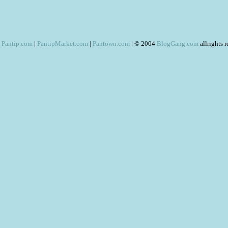
Pantip.com
|
PantipMarket.com
|
Pantown.com
| © 2004
BlogGang.com
allrights 