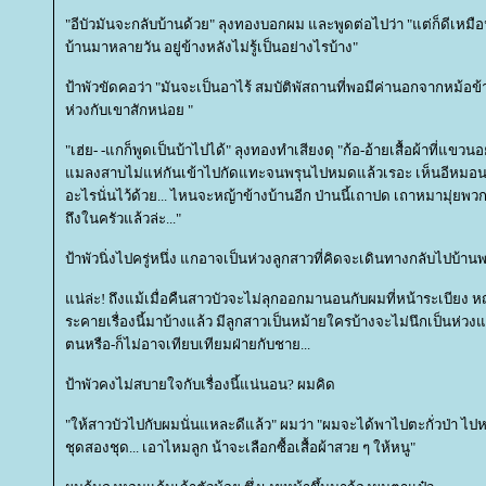
"อีบัวมันจะกลับบ้านด้วย" ลุงทองบอกผม และพูดต่อไปว่า "แต่ก็ดีเหมือนก
บ้านมาหลายวัน อยู่ข้างหลังไม่รู้เป็นอย่างไรบ้าง"
ป้าพัวขัดคอว่า "มันจะเป็นอาไร้ สมบัติพัสถานที่พอมีค่านอกจากหม้อข้
ห่วงกับเขาสักหน่อย "
"เฮ่ย- -แกก็พูดเป็นบ้าไปได้" ลุงทองทำเสียงดุ "ก้อ-อ้ายเสื้อผ้าที่แขวนอยู
มลงสาบไม่แห่กันเข้าไปกัดแทะจนพรุนไปหมดแล้วเรอะ เห็นอีหมอน
อะไรนั่นไว้ด้วย... ไหนจะหญ้าข้างบ้านอีก ป่านนี้เถาปด เถาหมามุ่ยพ
ถึงในครัวแล้วล่ะ..."
ป้าพัวนิ่งไปครู่หนึ่ง แกอาจเป็นห่วงลูกสาวที่คิดจะเดินทางกลับไปบ้าน
น่ล่ะ! ถึงแม้เมื่อคืนสาวบัวจะไม่ลุกออกมานอนกับผมที่หน้าระเบียง
ระคายเรื่องนี้มาบ้างแล้ว มีลูกสาวเป็นหม้ายใครบ้างจะไม่นึกเป็นห่ว
ตนหรือ-ก็ไม่อาจเทียบเทียมฝ่ายกับชาย...
ป้าพัวคงไม่สบายใจกับเรื่องนี้แน่นอน? ผมคิด
"ให้สาวบัวไปกับผมนั่นแหละดีแล้ว" ผมว่า "ผมจะได้พาไปตะกั่วป่า ไปหา
ชุดสองชุด... เอาไหมลูก น้าจะเลือกซื้อเสื้อผ้าสวย ๆ ให้หนู"