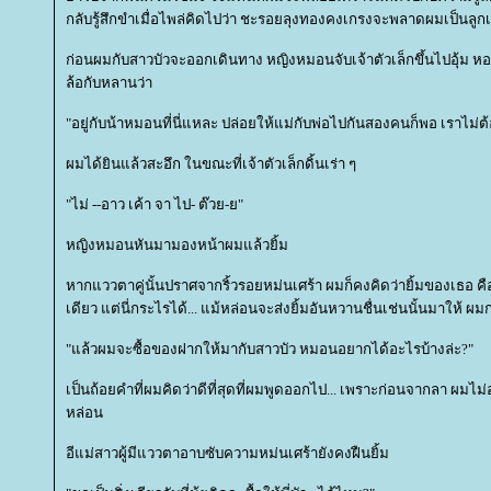
กลับรู้สึกขำเมื่อไพล่คิดไปว่า ชะรอยลุงทองคงเกรงจะพลาดผมเป็นลูก
ก่อนผมกับสาวบัวจะออกเดินทาง หญิงหมอนจับเจ้าตัวเล็กขึ้นไปอุ้ม 
ล้อกับหลานว่า
"อยู่กับน้าหมอนที่นี่แหละ ปล่อยให้แม่กับพ่อไปกันสองคนก็พอ เราไ
ผมได้ยินแล้วสะอึก ในขณะที่เจ้าตัวเล็กดิ้นเร่า ๆ
"ไม่ --อาว เค้า จา ไป- ต๊วย-ย"
หญิงหมอนหันมามองหน้าผมแล้วยิ้ม
หากแววตาคู่นั้นปราศจากริ้วรอยหม่นเศร้า ผมก็คงคิดว่ายิ้มของเธอ คือ
เดียว แต่นี่กระไรได้... แม้หล่อนจะส่งยิ้มอันหวานชื่นเช่นนั้นมาให้ ผ
"แล้วผมจะซื้อของฝากให้มากับสาวบัว หมอนอยากได้อะไรบ้างล่ะ?"
เป็นถ้อยคำที่ผมคิดว่าดีที่สุดที่ผมพูดออกไป... เพราะก่อนจากลา ผมไม่
หล่อน
อีแม่สาวผู้มีแววตาอาบซับความหม่นเศร้ายังคงฝืนยิ้ม