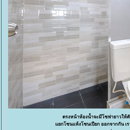
ตรงหน้าห้องน้ำจะมีโซฟายาวให้ตัวหนึ
กโซนแห้งโซนเปียก ออกจากกัน เราว่