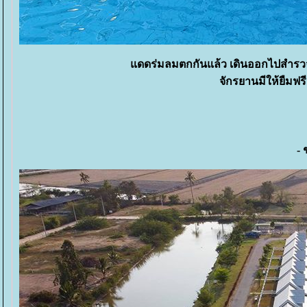
ดดร่มลมตกกันแล้ว เดินออกไปสำรวจพื้น
จักรยานมีให้ยืมฟร
-