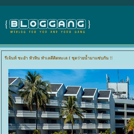
รีเจ้นท์ ชะอํา หัวหิน ทำเลดีติดทะเล f ชุดว่ายน้ำมาแซ่บกัน !!