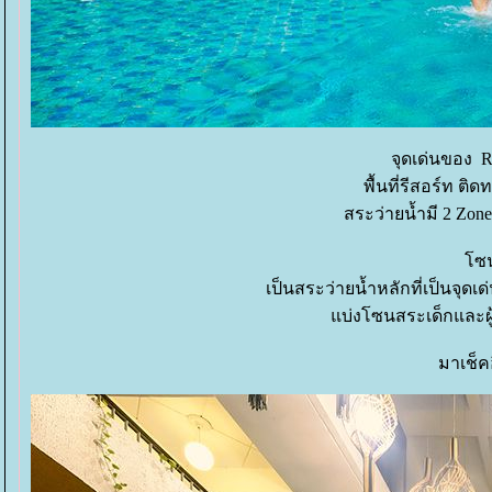
จุดเด่นของ Re
พื้นที่รีสอร์ท ต
สระว่ายนํ้ามี 2 Zon
ซนใ
เป็นสระว่ายนํ้าหลักที่เป็นจ
บ่งโซนสระเด็กและผู้ให
มาเช็คอ