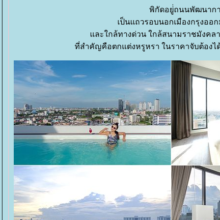
พิกัดอยู่่ถนนพัฒนากา
เป็นแถวรอบนอกเมืองกรุงออกม
ละใกล้ทางด่วน ใกล้สนามราชมังคลาฯ
ที่สำคัญคือตกแต่งหรูหรา ในราคาจับต้องได