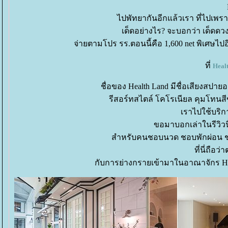
ไปพัทยากันอีกแล้วเรา ที่ไปเพ
เด็ดอย่างไร? จะบอกว่า เด็ดดว
จ่ายตามโปร รร.ตอนนี้คือ 1,600 net พิเศษไปอี
ที่
Heal
ชื่อของ Health Land มีชื่อเสียงสปา
รีสอร์ทสไตล์ โคโรเนียล คุมโทนสี
เราไปใช้บริก
ขอมาบอกเล่าในรีวิวนี
สำหรับคนชอบนวด ชอบพักผ่อน ชอ
ที่นี่ถือว
กับการย่างกรายเข้ามาในอาณาจักร Hea