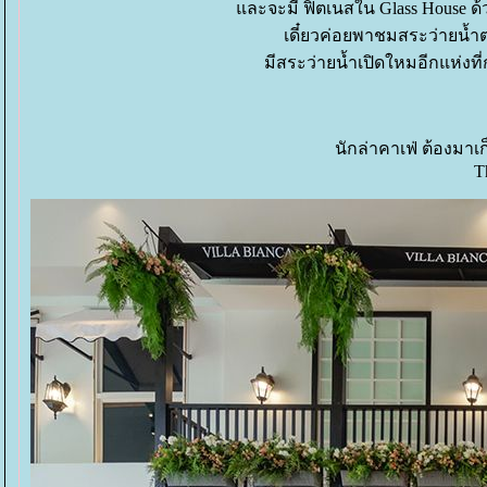
ละจะมี ฟิตเนสใน Glass House ด้ว
เดี๋ยวค่อยพาชมสระว่ายน้ำตรง
มีสระว่ายน้ำเปิดใหมอีกแห่งที
นักล่าคาเฟ่ ต้องมาเก็
T