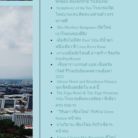
พักผ่อน ห้องพักสวย วิวเมืองปัง
Symphony of the Sea โรงแรมเปิด
หม่บางแสน ติดทะเลส่วนตัว บรร
กาศดี
Blu Monkey Bangsaen เปิดใหม่
เอาใจคนชอบพี่ลิง
เต็มสิบไม่มีหัก Pool Villa มีน้ำตก
หนึ่งเดียว ที่ Cross River Kwai
เกาะเสม็ดพักไหนดี อ่าวพร้าว รีสอร์ท
#AoPraoResort
เซ็นทารา แกรนด์ แอท เซ็นทรัล
เวิลด์ รีวิวฉบับอัพเดทความคุ้มค่า
2022
Arbour Hotel and Residence Pattaya
จุดเช็คอินสุดฮิตใน พ.ศ นี้
The Zign Hotel & The Zign Premium
Villa โรงแรมติดทะเลพัทยา ที่เดียว
ครบ จบมาก
"วิรันดา เชียงใหม่" กับช่วง Green
Season หน้าฝน
ปานวิมาน เชียงใหม่ กับวิวเขียวๆ
หน้าฝน
Cross Chiang Mai Riverside ดีไซน์