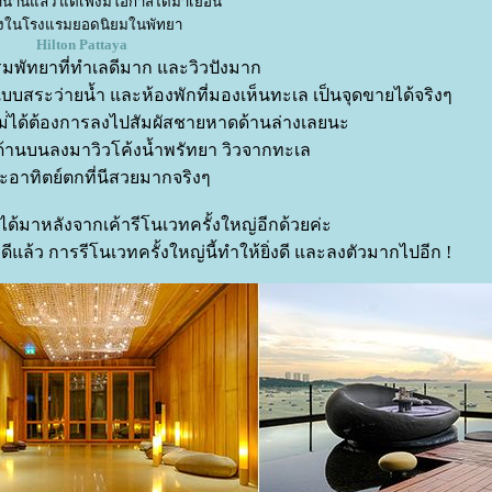
มานานแล้ว แต่เพิ่งมีโอกาสได้มาเยือน
ึ่งในโรงแรมยอดนิยมในพัทยา
Hilton Pattaya
รมพัทยาที่ทำเลดีมาก และวิวปังมาก
บสระว่ายน้ำ และห้องพักที่มองเห็นทะเล เป็นจุดขายได้จริงๆ
ไม่่ได้ต้องการลงไปสัมผัสชายหาดด้านล่างเลยนะ
ด้านบนลงมาวิวโค้งน้ำพรัทยา วิวจากทะเล
ะอาทิตย์ตกที่นีสวยมากจริงๆ
ะได้มาหลังจากเค้ารีโนเวทครั้งใหญ่อีกด้วยค่ะ
ดีแล้ว การรีโนเวทครั้งใหญ่นี้ทำให้ยิ่งดี และลงตัวมากไปอีก !