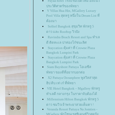
Payaa hotel โรงแรมเปิดใหม่ อิงแนว
ประวัติศาตร์ของพัทยา
V Villas Hua Hin, MGallery Luxury
Pool Villa สุดหรู หนึ่งใน Dream List ที่
ต้องมา
Sofitel Bangkok สุขุมวิท พักหรู 5
ดาว และ Rooftop วิวปัง
Ravindra Beach Resort and Spa ทำเล
ดี ติดทะเล ปาท่องโก๋ชนะลิศ
Staycation คุ้มค่า ที่ Crowne Plaza
Bangkok Lumpini Park
Staycation คุ้มค่า ที่ Crowne Plaza
Bangkok Lumpini Park
Siam Bayshore Pattaya โอเอซีส
พัทยา ของดีที่อยากบอกต่อ
X2 Pattaya Oceanphere พูลวิลล่าสุด
ฮิป ดิบ เท่ เก๋ ที่พัทยา
VIE Hotel Bangkok – Mgallery พักหรู
ทำเลดี กลางกรุง ในราคาจับต้องได้
Millennium Hilton Bangkok พักหรู 5
ดาว ชมวิวเจ้าพระยาสวยเต็มตา !
Veranda Resort Pattaya Na Jomtien -
MGallery พักโซนเรสซิเดนซ์วิวสุดปัง