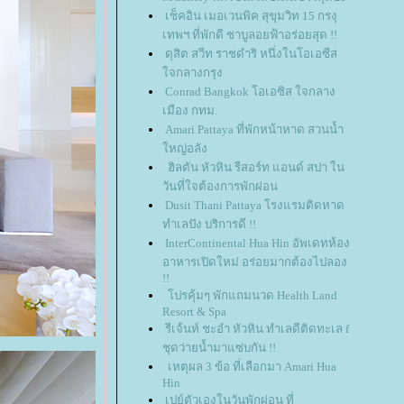
เช็คอิน เมอเวนพิค สุขุมวิท 15 กรงุ
เทพฯ ที่พักดี ชาบูลอยฟ้าอร่อยสุด !!
ดุสิต สวีท ราชดำริ หนึ่งในโอเอซีส
จกลางกรุง
Conrad Bangkok โอเอซิส ใจกลาง
เมือง กทม.
Amari Pattaya ที่พักหน้าหาด สวนน้ำ
หญ่อลัง
ฮิลตัน หัวหิน รีสอร์ท แอนด์ สปา ใน
วันที่ใจต้องการพักผ่อน
Dusit Thani Pattaya โรงแรมติดหาด
ทำเลปัง บริการดี !!
InterContinental Hua Hin อัพเดทห้อง
อาหารเปิดใหม่ อร่อยมากต้องไปลอง
!!
ปรคุ้มๆ พักแถมนวด Health Land
Resort & Spa
รีเจ้นท์ ชะอํา หัวหิน ทำเลดีติดทะเล f
ชุดว่ายน้ำมาแซ่บกัน !!
เหตุผล 3 ข้อ ที่เลือกมา Amari Hua
Hin
เปย์ตัวเองในวันพักผ่อน ที่