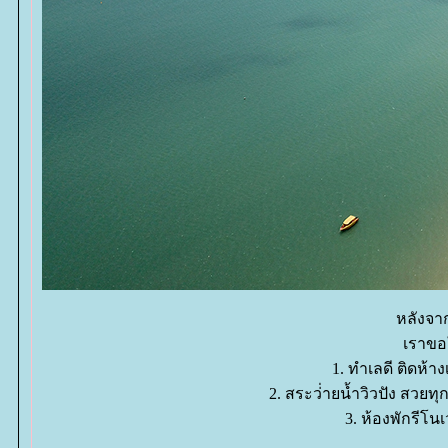
หลังจา
เราขอใ
1. ทำเลดี ติดห้า
2. สระว่่ายน้ำวิวปัง สวยทุ
3. ห้องพักรีโน