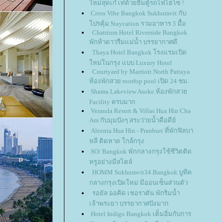
หม่สุดเก๋ เท่ด้วยธีมตู้รถไฟไฮโซ !
Cross Vibe Bangkok Sukhumvit กับ
ปรคุ้ม Staycation รวมอาหาร 3 มื้อ
Chatrium Hotel Riverside Bangkok
พักห้าดาวรืมแม่น้ำ บรรยากาศดี
Thaya Hotel Bangkok โรงแรมเปิด
หม่ในกรุง แบบ Luxury Hotel
Courtyard by Marriott North Pattaya
ห้องพักสวย roorfop pool เปิด 24 ชม.
Shama Lakeview Asoke ห้องพักสว
Facility ครบมาก
Veranda Resort & Villas Hua Hin Cha
Am กับมุมปังๆ สระว่ายน้ำคือดีย์
Aleenta Hua Hin - Pranburi ที่พักฟิลบา
หลี ติดหาด ใกล้กรุง
SO/ Bangkok พักกลางกรุงใช้ชีวิตติด
หรูอย่างมีสไตล์
HOMM Sukhumvit34 Bangkok บูทีค
กลางกรุงเปิดใหม่ มีออนเซ็นส่วนตัว
รอยัล ออคิด เชอราตัน พักริมน้ำ
เจ้าพระยา บรรยากาศปังมาก
Hotel Indigo Bangkok เต็มอิ่มกับการ