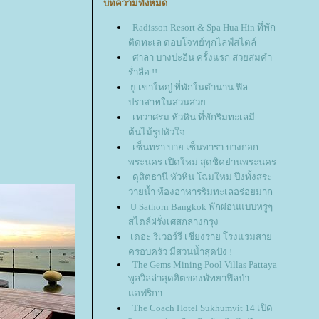
บทความทั้งหมด
Radisson Resort & Spa Hua Hin ที่พัก
ติดทะเล ตอบโจทย์ทุกไลฟ์สไตล์
ศาลา บางปะอิน ครั้งแรก สวยสมคำ
ร่ำลือ !!
ู เขาใหญ่ ที่พักในตำนาน ฟิล
ปราสาทในสวนสว
เทวาศรม หัวหิน ที่พักริมทะเลมี
ต้นไม้รูปหัวใจ
เซ็นทรา บาย เซ็นทารา บางกอก
พระนคร เปิดใหม่ สุดชิคย่านพระนคร
ดุสิตธานี หัวหิน โฉมใหม่ ปีงทั้งสระ
ว่ายน้ำ ห้องอาหารริมทะเลอร่อยมาก
U Sathorn Bangkok พักผ่อนแบบหรูๆ
สไตล์ฝรั่งเศสกลางกรุง
เดอะ ริเวอร์รี เชียงราย โรงแรมสา
ครอบครัว มีสวนน้ำสุดปัง !
The Gems Mining Pool Villas Pattaya
พูลวิลล่าสุดฮิตของพัทยาฟิลป่า
อฟริกา
The Coach Hotel Sukhumvit 14 เปิด