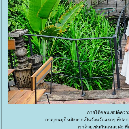
ภายใต้คอนเซปต์ควา
กาญจนบุรี หลังจากเป็นจังหวัดแรกๆ ที่ปลดล
เราด้วยเช่นกันแหละค่ะ ที