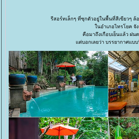
รีสอร์ทเล็กๆ ที่ซุกตัวอยู่ในพื้นที่สีเขีย
นอำเภอไทรโยค จังหวั
คือมาถึงเกือบเย็นแล้ว ฝนตก
ต่บอกเลยว่า บรรยากาศแบบนี้แ