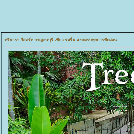
ทรีธารา าีสอร์ท กาญจนบุรี เขียว ร่มรื่น สงบครบทุกการพักผ่อน