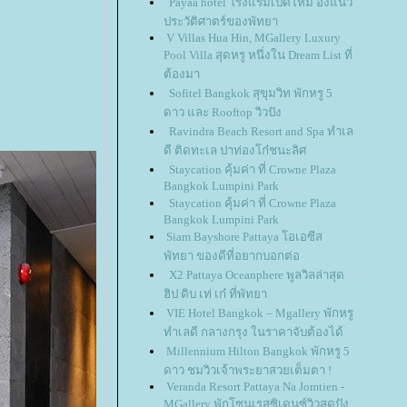
Payaa hotel โรงแรมเปิดใหม่ อิงแนว
ประวัติศาตร์ของพัทยา
V Villas Hua Hin, MGallery Luxury
Pool Villa สุดหรู หนึ่งใน Dream List ที่
ต้องมา
Sofitel Bangkok สุขุมวิท พักหรู 5
ดาว และ Rooftop วิวปัง
Ravindra Beach Resort and Spa ทำเล
ดี ติดทะเล ปาท่องโก๋ชนะลิศ
Staycation คุ้มค่า ที่ Crowne Plaza
Bangkok Lumpini Park
Staycation คุ้มค่า ที่ Crowne Plaza
Bangkok Lumpini Park
Siam Bayshore Pattaya โอเอซีส
พัทยา ของดีที่อยากบอกต่อ
X2 Pattaya Oceanphere พูลวิลล่าสุด
ฮิป ดิบ เท่ เก๋ ที่พัทยา
VIE Hotel Bangkok – Mgallery พักหรู
ทำเลดี กลางกรุง ในราคาจับต้องได้
Millennium Hilton Bangkok พักหรู 5
ดาว ชมวิวเจ้าพระยาสวยเต็มตา !
Veranda Resort Pattaya Na Jomtien -
MGallery พักโซนเรสซิเดนซ์วิวสุดปัง