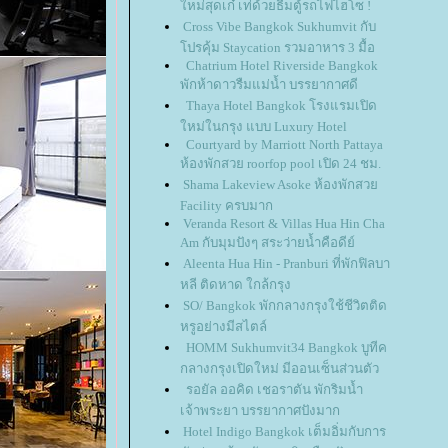
หม่สุดเก๋ เท่ด้วยธีมตู้รถไฟไฮโซ !
Cross Vibe Bangkok Sukhumvit กับ
ปรคุ้ม Staycation รวมอาหาร 3 มื้อ
Chatrium Hotel Riverside Bangkok
พักห้าดาวรืมแม่น้ำ บรรยากาศดี
Thaya Hotel Bangkok โรงแรมเปิด
หม่ในกรุง แบบ Luxury Hotel
Courtyard by Marriott North Pattaya
ห้องพักสวย roorfop pool เปิด 24 ชม.
Shama Lakeview Asoke ห้องพักสว
Facility ครบมาก
Veranda Resort & Villas Hua Hin Cha
Am กับมุมปังๆ สระว่ายน้ำคือดีย์
Aleenta Hua Hin - Pranburi ที่พักฟิลบา
หลี ติดหาด ใกล้กรุง
SO/ Bangkok พักกลางกรุงใช้ชีวิตติด
หรูอย่างมีสไตล์
HOMM Sukhumvit34 Bangkok บูทีค
กลางกรุงเปิดใหม่ มีออนเซ็นส่วนตัว
รอยัล ออคิด เชอราตัน พักริมน้ำ
เจ้าพระยา บรรยากาศปังมาก
Hotel Indigo Bangkok เต็มอิ่มกับการ