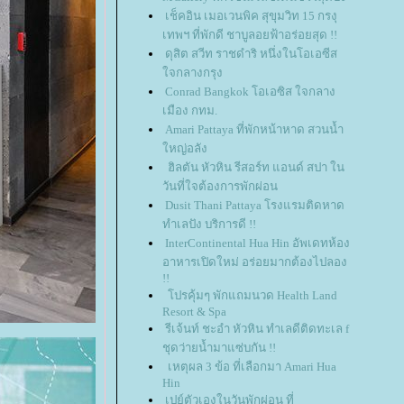
เช็คอิน เมอเวนพิค สุขุมวิท 15 กรงุ
เทพฯ ที่พักดี ชาบูลอยฟ้าอร่อยสุด !!
ดุสิต สวีท ราชดำริ หนึ่งในโอเอซีส
จกลางกรุง
Conrad Bangkok โอเอซิส ใจกลาง
เมือง กทม.
Amari Pattaya ที่พักหน้าหาด สวนน้ำ
หญ่อลัง
ฮิลตัน หัวหิน รีสอร์ท แอนด์ สปา ใน
วันที่ใจต้องการพักผ่อน
Dusit Thani Pattaya โรงแรมติดหาด
ทำเลปัง บริการดี !!
InterContinental Hua Hin อัพเดทห้อง
อาหารเปิดใหม่ อร่อยมากต้องไปลอง
!!
ปรคุ้มๆ พักแถมนวด Health Land
Resort & Spa
รีเจ้นท์ ชะอํา หัวหิน ทำเลดีติดทะเล f
ชุดว่ายน้ำมาแซ่บกัน !!
เหตุผล 3 ข้อ ที่เลือกมา Amari Hua
Hin
เปย์ตัวเองในวันพักผ่อน ที่