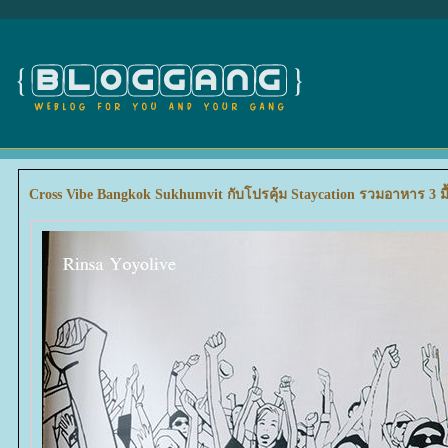
Cross Vibe Bangkok Sukhumvit กับโปรคุ้ม Staycation รวมอาหาร 3 มื