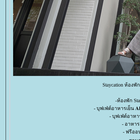
Staycation ห้องพ
-ห้องพัก St
- บุฟเฟ่ต์อาหารเย็น 𝐀𝐥
- บุฟเฟ่ต์อาหา
- อาหาร
- ฟรีออ