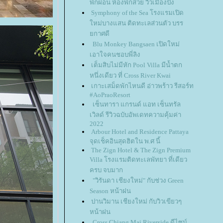
พักผ่อน ห้องพักสวย วิวเมืองปัง
Symphony of the Sea โรงแรมเปิด
หม่บางแสน ติดทะเลส่วนตัว บรร
กาศดี
Blu Monkey Bangsaen เปิดใหม่
เอาใจคนชอบพี่ลิง
เต็มสิบไม่มีหัก Pool Villa มีน้ำตก
หนึ่งเดียว ที่ Cross River Kwai
เกาะเสม็ดพักไหนดี อ่าวพร้าว รีสอร์ท
#AoPraoResort
เซ็นทารา แกรนด์ แอท เซ็นทรัล
เวิลด์ รีวิวฉบับอัพเดทความคุ้มค่า
2022
Arbour Hotel and Residence Pattaya
จุดเช็คอินสุดฮิตใน พ.ศ นี้
The Zign Hotel & The Zign Premium
Villa โรงแรมติดทะเลพัทยา ที่เดียว
ครบ จบมาก
"วิรันดา เชียงใหม่" กับช่วง Green
Season หน้าฝน
ปานวิมาน เชียงใหม่ กับวิวเขียวๆ
หน้าฝน
Cross Chiang Mai Riverside ดีไซน์