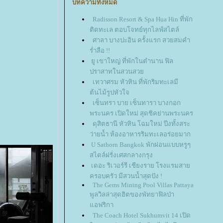
บทความทั้งหมด
Radisson Resort & Spa Hua Hin ที่พัก
ติดทะเล ตอบโจทย์ทุกไลฟ์สไตล์
ศาลา บางปะอิน ครั้งแรก สวยสมคำ
ร่ำลือ !!
ู เขาใหญ่ ที่พักในตำนาน ฟิล
ปราสาทในสวนสว
เทวาศรม หัวหิน ที่พักริมทะเลมี
ต้นไม้รูปหัวใจ
เซ็นทรา บาย เซ็นทารา บางกอก
พระนคร เปิดใหม่ สุดชิคย่านพระนคร
ดุสิตธานี หัวหิน โฉมใหม่ ปีงทั้งสระ
ว่ายน้ำ ห้องอาหารริมทะเลอร่อยมาก
U Sathorn Bangkok พักผ่อนแบบหรูๆ
สไตล์ฝรั่งเศสกลางกรุง
เดอะ ริเวอร์รี เชียงราย โรงแรมสา
ครอบครัว มีสวนน้ำสุดปัง !
The Gems Mining Pool Villas Pattaya
พูลวิลล่าสุดฮิตของพัทยาฟิลป่า
อฟริกา
The Coach Hotel Sukhumvit 14 เปิด