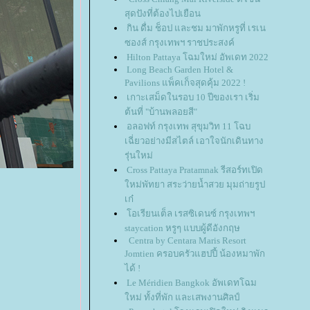
สุดปังที่ต้องไปเยือน
กิน ดื่ม ช็อป และชม มาพักหรูที่ เรเน
ซองส์ กรุงเทพฯ ราชประสงค์
Hilton Pattaya โฉมใหม่ อัพเดท 2022
Long Beach Garden Hotel &
Pavilions แพ็คเก็จสุดคุ้ม 2022 !
เกาะเสม็ดในรอบ 10 ปีของเรา เริ่ม
ต้นที่ "บ้านพลอยสี"
อลอฟท์ กรุงเทพ สุขุมวิท 11 โฉบ
เฉี่ยวอย่างมีสไตล์ เอาใจนักเดินทาง
รุ่นใหม่
Cross Pattaya Pratamnak รีสอร์ทเปิด
หม่พัทยา สระว่ายน้ำสวย มุมถ่ายรูป
เก๋
อเรียนเต็ล เรสซิเดนซ์ กรุงเทพฯ
staycation หรูๆ แบบผู้ดีอังกฤษ
Centra by Centara Maris Resort
Jomtien ครอบครัวแฮปปี้ น้องหมาพัก
ได้ !
Le Méridien Bangkok อัพเดทโฉม
หม่ ทั้งที่พัก และเสพงานศิลป์