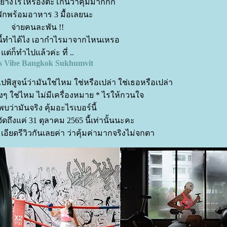
 อย่างไรให้ร้องตะโกนว่าคุ้มมากกก
พักพร้อมอาหาร 3 มื้อเลยนะ
จ่ายคนละพัน !!
นี้ทำได้ไง เอากำไรมาจากไหนเหรอ
ต่ก็ทำไปแล้วค่ะ ที่ ..
s Vibe Bangkok Sukhumvit
ปพิสูจน์ว่ามันใช่ไหม ใช่หรือเปล่า ใช่เธอหรือเปล่า
ริงๆ ใช่ไหม ไม่มีเครื่องหมาย * ไรให้กวนใจ
บว่ามันจริง คุ้มอะไรเบอร์นี้
ัดถึงแค่ 31 ตุลาคม 2565 นี้เท่านั้นนะคะ
อียดรีวิวกันเลยค่า ว่าคุ้มค่ามากจริงไม่จกตา