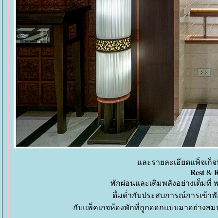
ละรายละเอียดแพ็จเก็จที
𝐑𝐞𝐬𝐭 & 𝐑
พักผ่อนและเติมพลังอย่างเต็มที่ พร้
ดื่มด่ำกับประสบการณ์การเข้าพัก
กับแพ็คเกจห้องพักที่ถูกออกแบบมาอย่างส