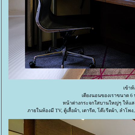
เข้าห
เตียงนอนของเราขนาด 6 
หน้าต่างกระจกใสบานใหญ่ๆ ให้แสง
ภายในห้องมี TV, ตู้เสื้อผ้า, เตารีด, โต๊ะรีดผ้า, ลำโพ