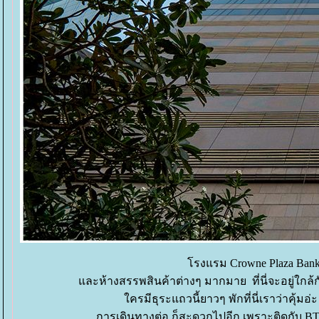
รงแรม Crowne Plaza Bankok
ละห้างสรรพสินค้าต่างๆ มากมาย ที่นี่จะอยู่ใ
ครมีธุระแถวนี้ยาวๆ พักที่นี่เราว่าคุ้
การเดินทางต่อ ก็สะดวกไปอีก เพราะติดกับ B