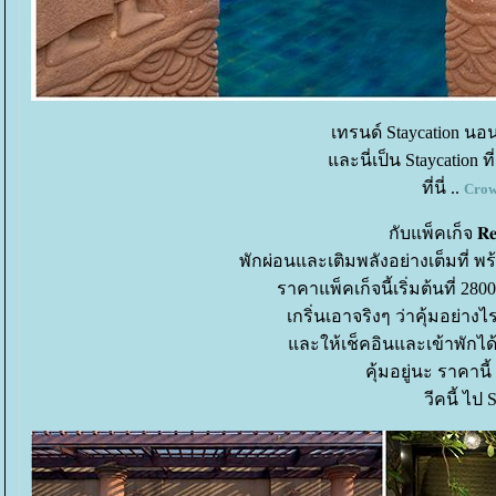
เทรนด์ Staycation นอน
ละนี่เป็น Staycation 
ที่นี่ ..
Crow
กับแพ็คเก็จ 𝐑𝐞𝐬𝐭 
พักผ่อนและเติมพลังอย่างเต็มที่ พร้อม
ราคาแพ็คเก็จนี้เริ่มต้นที่ 2
เกริ่นเอาจริงๆ ว่าคุ้มอย่า
ละให้เช็คอินและเข้าพักได้
คุ้มอยู่นะ ราคาน
วีคนี้ ไป