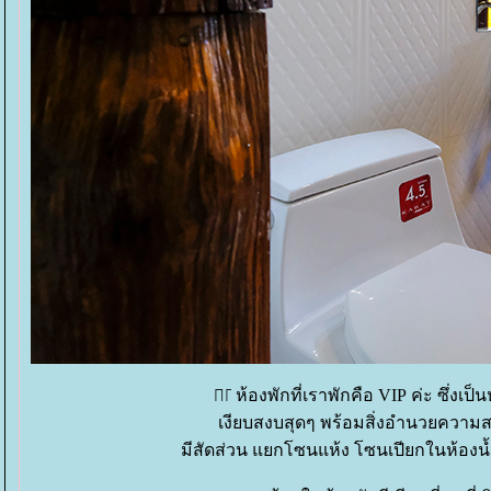
ห้องพักที่เราพักคือ VIP ค่ะ ซึ่งเป
เงียบสงบสุดๆ พร้อมสิ่งอำนวยความสะ
มีสัดส่วน แยกโซนแห้ง โซนเปียกในห้องน