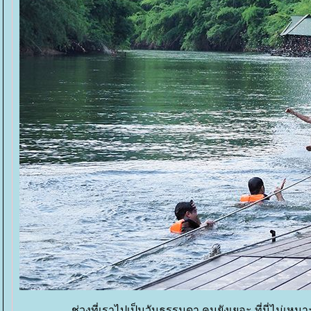
ช่วงที่เราไปเป็นวันธรรมดา คนยังเยอะ ที่นี่ไม่เหม