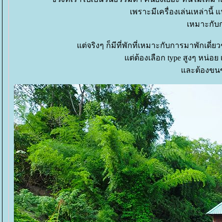
เพราะมีเครื่องเล่นเหล่านี้
เหมาะกับกา
ต่จริงๆ ก็มีที่พักที่เหมาะกับการมาพักเดี่
ต่ต้องเลือก type สูงๆ หน่อย
ละต้องขนขอ