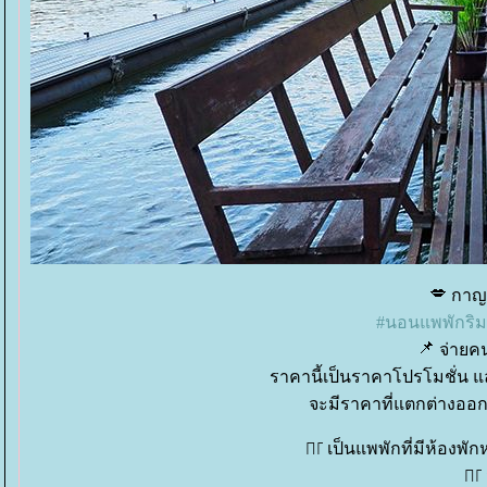
กาญจน
#นอนแพพักริม
จ่ายคน
ราคานี้เป็นราคาโปรโมชั่น แ
จะมีราคาที่แตกต่างออก
เป็นแพพักที่มีห้องพ