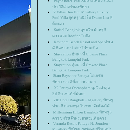
Payaa hotel โรงแรมเปิดใหม่ อิงแนว
ประวัติศาตร์ของพัทยา
V Villas Hua Hin, MGallery Luxury
Pool Villa สุดหรู หนึ่งใน Dream List ที่
ต้องมา
Sofitel Bangkok สุขุมวิท พักหรู 5
ดาว และ Rooftop วิวปัง
Ravindra Beach Resort and Spa ทำเล
ดี ติดทะเล ปาท่องโก๋ชนะลิศ
Staycation คุ้มค่า ที่ Crowne Plaza
Bangkok Lumpini Park
Staycation คุ้มค่า ที่ Crowne Plaza
Bangkok Lumpini Park
Siam Bayshore Pattaya โอเอซีส
พัทยา ของดีที่อยากบอกต่อ
X2 Pattaya Oceanphere พูลวิลล่าสุด
ฮิป ดิบ เท่ เก๋ ที่พัทยา
VIE Hotel Bangkok – Mgallery พักหรู
ทำเลดี กลางกรุง ในราคาจับต้องได้
Millennium Hilton Bangkok พักหรู 5
ดาว ชมวิวเจ้าพระยาสวยเต็มตา !
Veranda Resort Pattaya Na Jomtien -
MGallery พักโซนเรสซิเดนซ์วิวสุดปัง