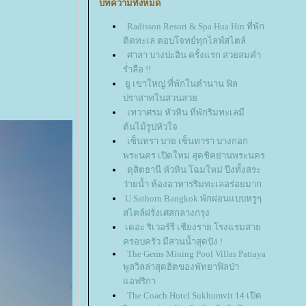
บทความทั้งหมด
Radisson Resort & Spa Hua Hin ที่พัก
ติดทะเล ตอบโจทย์ทุกไลฟ์สไตล์
ศาลา บางปะอิน ครั้งแรก สวยสมคำ
ร่ำลือ !!
ู เขาใหญ่ ที่พักในตำนาน ฟิล
ปราสาทในสวนสว
เทวาศรม หัวหิน ที่พักริมทะเลมี
ต้นไม้รูปหัวใจ
เซ็นทรา บาย เซ็นทารา บางกอก
พระนคร เปิดใหม่ สุดชิคย่านพระนคร
ดุสิตธานี หัวหิน โฉมใหม่ ปีงทั้งสระ
ว่ายน้ำ ห้องอาหารริมทะเลอร่อยมาก
U Sathorn Bangkok พักผ่อนแบบหรูๆ
สไตล์ฝรั่งเศสกลางกรุง
เดอะ ริเวอร์รี เชียงราย โรงแรมสา
ครอบครัว มีสวนน้ำสุดปัง !
The Gems Mining Pool Villas Pattaya
พูลวิลล่าสุดฮิตของพัทยาฟิลป่า
อฟริกา
The Coach Hotel Sukhumvit 14 เปิด