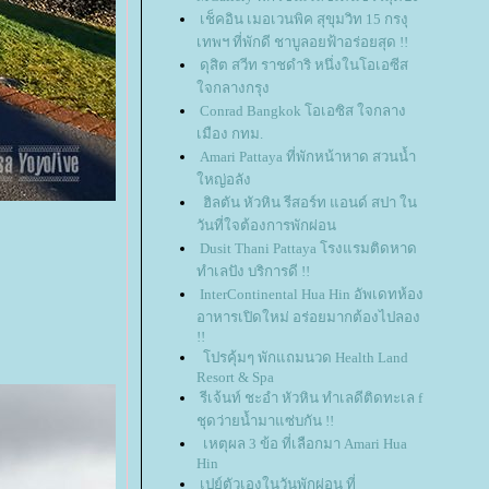
เช็คอิน เมอเวนพิค สุขุมวิท 15 กรงุ
เทพฯ ที่พักดี ชาบูลอยฟ้าอร่อยสุด !!
ดุสิต สวีท ราชดำริ หนึ่งในโอเอซีส
จกลางกรุง
Conrad Bangkok โอเอซิส ใจกลาง
เมือง กทม.
Amari Pattaya ที่พักหน้าหาด สวนน้ำ
หญ่อลัง
ฮิลตัน หัวหิน รีสอร์ท แอนด์ สปา ใน
วันที่ใจต้องการพักผ่อน
Dusit Thani Pattaya โรงแรมติดหาด
ทำเลปัง บริการดี !!
InterContinental Hua Hin อัพเดทห้อง
อาหารเปิดใหม่ อร่อยมากต้องไปลอง
!!
ปรคุ้มๆ พักแถมนวด Health Land
Resort & Spa
รีเจ้นท์ ชะอํา หัวหิน ทำเลดีติดทะเล f
ชุดว่ายน้ำมาแซ่บกัน !!
เหตุผล 3 ข้อ ที่เลือกมา Amari Hua
Hin
เปย์ตัวเองในวันพักผ่อน ที่