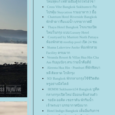
หม่สุดเก๋ เท่ด้วยธีมตู้รถไฟไฮโซ !
Cross Vibe Bangkok Sukhumvit กับ
ปรคุ้ม Staycation รวมอาหาร 3 มื้อ
Chatrium Hotel Riverside Bangkok
พักห้าดาวรืมแม่น้ำ บรรยากาศดี
Thaya Hotel Bangkok โรงแรมเปิด
หม่ในกรุง แบบ Luxury Hotel
Courtyard by Marriott North Pattaya
ห้องพักสวย roorfop pool เปิด 24 ชม.
Shama Lakeview Asoke ห้องพักสว
Facility ครบมาก
Veranda Resort & Villas Hua Hin Cha
Am กับมุมปังๆ สระว่ายน้ำคือดีย์
Aleenta Hua Hin - Pranburi ที่พักฟิลบา
หลี ติดหาด ใกล้กรุง
SO/ Bangkok พักกลางกรุงใช้ชีวิตติด
หรูอย่างมีสไตล์
HOMM Sukhumvit34 Bangkok บูทีค
กลางกรุงเปิดใหม่ มีออนเซ็นส่วนตัว
รอยัล ออคิด เชอราตัน พักริมน้ำ
เจ้าพระยา บรรยากาศปังมาก
Hotel Indigo Bangkok เต็มอิ่มกับการ