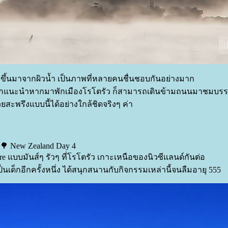
ึ้นมาจากผิวน้ำ เป็นภาพที่หลายคนชื่นชอบกันอย่างมาก
ราอยากแนะนำหากมาพักเมืองโรโตรัว ก็สามารถเดินข้ามถนนมาชมบร
ะพรึงแบบนี้ได้อย่างใกล้ชิดจริงๆ ค่า
🌳 New Zealand Day 4
re แบบมันส์ๆ รัวๆ ที่โรโตรัว เกาะเหนือของนิวซีแลนด์กันต่อ
ป็นเด็กอีกครั้งหนึ่ง ได้สนุกสนานกับกิจกรรมเหล่านี้จนลืมอายุ 555