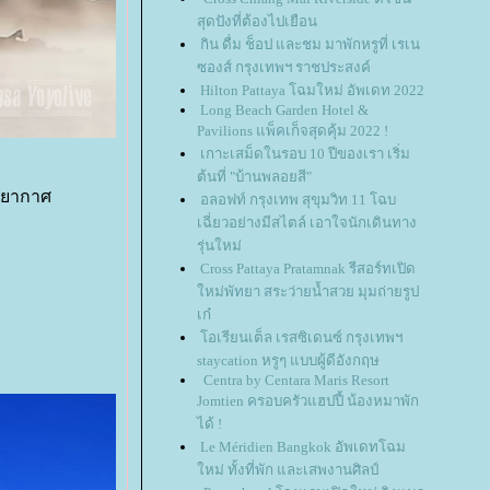
สุดปังที่ต้องไปเยือน
กิน ดื่ม ช็อป และชม มาพักหรูที่ เรเน
ซองส์ กรุงเทพฯ ราชประสงค์
Hilton Pattaya โฉมใหม่ อัพเดท 2022
Long Beach Garden Hotel &
Pavilions แพ็คเก็จสุดคุ้ม 2022 !
เกาะเสม็ดในรอบ 10 ปีของเรา เริ่ม
ต้นที่ "บ้านพลอยสี"
รยากาศ
อลอฟท์ กรุงเทพ สุขุมวิท 11 โฉบ
เฉี่ยวอย่างมีสไตล์ เอาใจนักเดินทาง
รุ่นใหม่
Cross Pattaya Pratamnak รีสอร์ทเปิด
หม่พัทยา สระว่ายน้ำสวย มุมถ่ายรูป
เก๋
อเรียนเต็ล เรสซิเดนซ์ กรุงเทพฯ
staycation หรูๆ แบบผู้ดีอังกฤษ
Centra by Centara Maris Resort
Jomtien ครอบครัวแฮปปี้ น้องหมาพัก
ได้ !
Le Méridien Bangkok อัพเดทโฉม
หม่ ทั้งที่พัก และเสพงานศิลป์