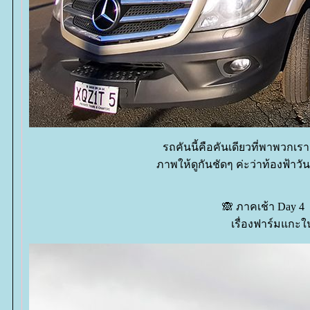
รถคันนี้คือคันเดียวที่พาพวกเรา
ภาพให้ดูกันชัดๆ ค่ะว่าท้องฟ้าว
🙈 ภาคเช้า Day 4 เ
เรื่องฟาร์มแกะใ