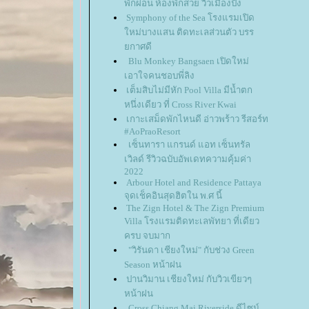
พักผ่อน ห้องพักสวย วิวเมืองปัง
Symphony of the Sea โรงแรมเปิด
หม่บางแสน ติดทะเลส่วนตัว บรร
กาศดี
Blu Monkey Bangsaen เปิดใหม่
เอาใจคนชอบพี่ลิง
เต็มสิบไม่มีหัก Pool Villa มีน้ำตก
หนึ่งเดียว ที่ Cross River Kwai
เกาะเสม็ดพักไหนดี อ่าวพร้าว รีสอร์ท
#AoPraoResort
เซ็นทารา แกรนด์ แอท เซ็นทรัล
เวิลด์ รีวิวฉบับอัพเดทความคุ้มค่า
2022
Arbour Hotel and Residence Pattaya
จุดเช็คอินสุดฮิตใน พ.ศ นี้
The Zign Hotel & The Zign Premium
Villa โรงแรมติดทะเลพัทยา ที่เดียว
ครบ จบมาก
"วิรันดา เชียงใหม่" กับช่วง Green
Season หน้าฝน
ปานวิมาน เชียงใหม่ กับวิวเขียวๆ
หน้าฝน
Cross Chiang Mai Riverside ดีไซน์