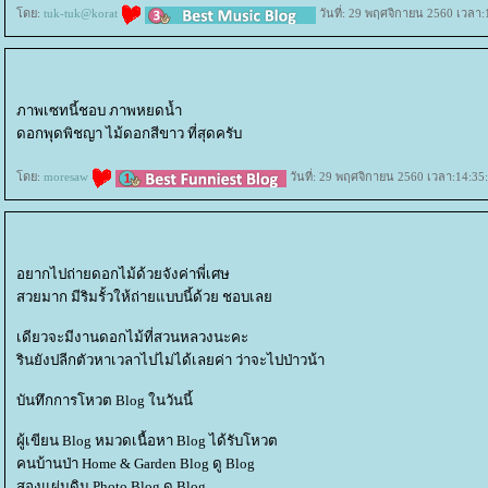
ดย:
tuk-tuk@korat
วันที่: 29 พฤศจิกายน 2560 เวลา:
ภาพเซทนี้ชอบ ภาพหยดน้ำ
ดอกพุดพิชญา ไม้ดอกสีขาว ที่สุดครับ
ดย:
moresaw
วันที่: 29 พฤศจิกายน 2560 เวลา:14:35
อยากไปถ่ายดอกไม้ด้วยจังค่าพี่เศษ
สวยมาก มีริมรั้วให้ถ่ายแบบนี้ด้วย ชอบเล
เดียวจะมีงานดอกไม้ที่สวนหลวงนะคะ
รินยังปลีกตัวหาเวลาไปไม่ได้เลยค่า ว่าจะไปป่าวน้า
บันทึกการโหวต Blog ในวันนี้
ผู้เขียน Blog หมวดเนื้อหา Blog ได้รับโหวต
คนบ้านป่า Home & Garden Blog ดู Blog
สองแผ่นดิน Photo Blog ดู Blog