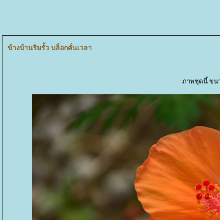
ข้างบ้านริมรั้ว บล็อกคั่นเวลา
ภาพชุดนี้ ขน