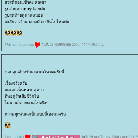
สวัสดีตอนเช้าค่ะ คุณซา
รูปสวยมากทุกรูปเลยค่ะ
รูปสุดท้ายดูนานหน่อ
สงสัยว่าเจ้านกสองตัวจะบินไปไหนค่ะ
ดย:
ann_shinchang
วันที่: 29 พฤศจิกายน 2560 เวลา:7:46:08 น.
ขอบคุณสำหรับคะแนนโหวตครับพี่
เรื่องจริงครับ
ผมเคยเห็นหลายคู่มาก
ที่พอคู่รักเสียชีวิตไป
ไม่นานก็ตายตามไปจริงๆ
ความผูกพันคงเป็นแบบนี้เองนะครับ
ดย:
กะว่าก๋า
วันที่: 29 พฤศจิกายน 2560 เวลา:9:21:1