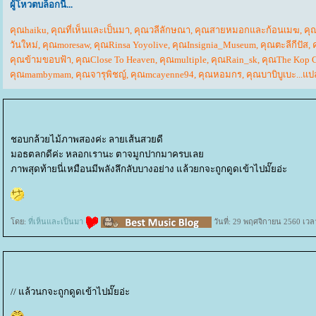
ผู้โหวตบล็อกนี้...
คุณhaiku
,
คุณที่เห็นและเป็นมา
,
คุณวลีลักษณา
,
คุณสายหมอกและก้อนเมฆ
,
คุ
วันใหม่
,
คุณmoresaw
,
คุณRinsa Yoyolive
,
คุณInsignia_Museum
,
คุณตะลีกีปัส
,
คุณข้ามขอบฟ้า
,
คุณClose To Heaven
,
คุณmultiple
,
คุณRain_sk
,
คุณThe Kop C
คุณmambymam
,
คุณจารุพิชญ์
,
คุณmcayenne94
,
คุณหอมกร
,
คุณบาบิบูเบะ...แป
ชอบกล้วยไม้ภาพสองค่ะ ลายเส้นสวยดี
มอธตลกดีค่ะ หลอกเรานะ ตาจมูกปากมาครบเล
ภาพสุดท้ายนี่เหมือนมีพลังลึกลับบางอย่าง แล้วยกจะถูกดูดเข้าไปมั๊ยอ่ะ
ดย:
ที่เห็นและเป็นมา
วันที่: 29 พฤศจิกายน 2560 เวล
// แล้วนกจะถูกดูดเข้าไปมั๊ยอ่ะ