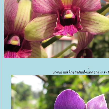
7
บางช่อ มดเล็กๆ กัดกินตั้งแต่ดอกตูมๆ เห