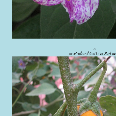
20
กงป่าเผ็ดๆ ก็ต้องใส่มะเขือขื่นค