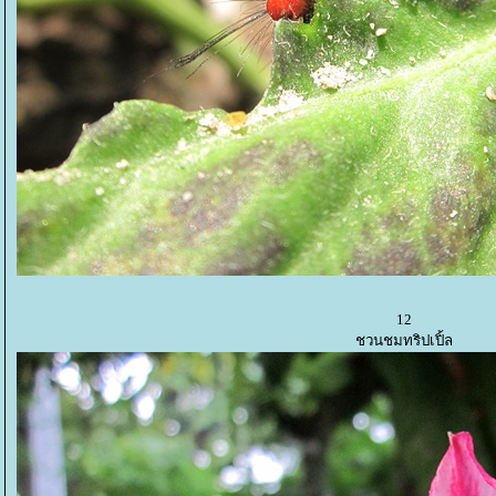
12
ชวนชมทริปเปิ้ล