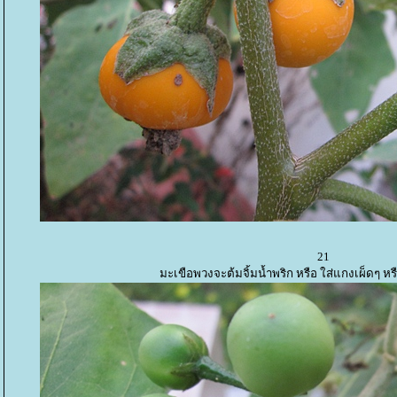
21
มะเขือพวงจะต้มจิ้มน้ำพริก หรือ ใส่แกงเผ็ดๆ หรื