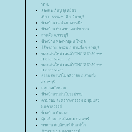
กทม.
ล่องแพ กินปู ดูเหยี่ยว
เที่ยว...ธรรมชาติ จ.จันทบุรี
ข้างบ้าน ณ ช่วงเวลาหนึ่ง
ข้างบ้าน กับ อากาศแปรปรวน
สวนผึ้ง จ.ราชบุรี
ข้างบ้าน หลังพายุฝน โพดุล
ไส้กรอกเยอรมัน อ.สวนผึ้ง จ.ราชบุรี
ของเล่นใหม่ เลนส์YONGNUO 50 mm
F1.8 for Nikon :: 2
ของเล่นใหม่ เลนส์YONGNUO 50 mm
F1.8 for Nikon
ธรรมสถานวิโมกสิวาลัย อ.สวนผึ้ง
จ.ราชบุรี
ฤดูกาลเวียนวน
ข้างบ้านวันฝนโปรยปรา
ตามรอย ละครกรงกรรรม อ.ชุมแสง
จ.นครสวรรค์
ข้างบ้าน คั่นเวลา
คุ้มเจ้าหลวงเมืองแพร่ จ.แพร่
พาสาน สัญลักษณ์ต้นแม่น้ำ
เจ้าพระยา จ.นครสวรรค์