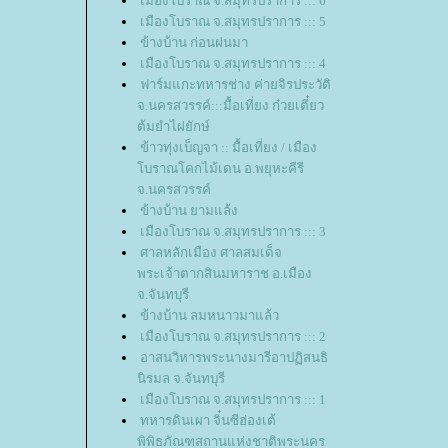
เมืองโบราณ จ.สมุทรปราการ ::: 6
เมืองโบราณ จ.สมุทรปราการ ::: 5
ข้างบ้าน ก่อนฝนมา
เมืองโบราณ จ.สมุทรปราการ ::: 4
ฟาร์มแกะทหารช่าง ค่ายจิรประวัติ
จ.นครสวรรค์:::มื้อเที่ยง ก๋วยเตี๋ยว
ต้มยำไผ่ยักษ์
ข้าวทุ่งเบ็ญจา :: มื้อเที่ยง / เมือง
บราณโคกไม้เดน อ.พยุหะคีรี
จ.นครสวรรค์
ข้างบ้าน ยามแล้ง
เมืองโบราณ จ.สมุทรปราการ ::: 3
ศาลหลักเมือง ศาลสมเด็จ
พระเจ้าตากสินมหาราช อ.เมือง
จ.จันทบุรี
ข้างบ้าน ลมหนาวมาแล้ว
เมืองโบราณ จ.สมุทรปราการ ::: 2
อาสนวิหารพระนางมารีอาปฏิสนธิ
นิรมล จ.จันทบุรี
เมืองโบราณ จ.สมุทรปราการ ::: 1
ทหารดินเผา จิ๋นซีฮ่องเต้
พิพิธภัณฑสถานแห่งชาติพระนคร