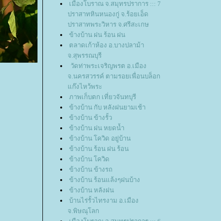
เมืองโบราณ จ.สมุทรปราการ ::: 7
ปราสาทหินหนองกู่ จ.ร้อยเอ็ด
ปราสาทพระวิหาร จ.ศรีสะเกษ
ข้างบ้าน ฝน ร้อน ฝน
ตลาดเก้าห้อง อ.บางปลาม้า
จ.สุพรรณบุรี
วัดท่าพระเจริญพรต อ.เมือง
จ.นครสวรรค์ ตามรอยเพื่อนบล็อก
ก๊งไหว้พระ
ภาพเก็บตก เที่ยวจันทบุรี
ข้างบ้าน กับ หลังฝนยามเช้า
ข้างบ้าน ข้างรั้ว
ข้างบ้าน ฝน หยดน้ำ
ข้างบ้าน โควิด อยู่บ้าน
ข้างบ้าน ร้อน ฝน ร้อน
ข้างบ้าน โควิด
ข้างบ้าน ข้างรถ
ข้างบ้าน ร้อนแล้งๆฝนบ้าง
ข้างบ้าน หลังฝน
บ้านไร่รั้วไทรงาม อ.เมือง
จ.พิษณุโลก