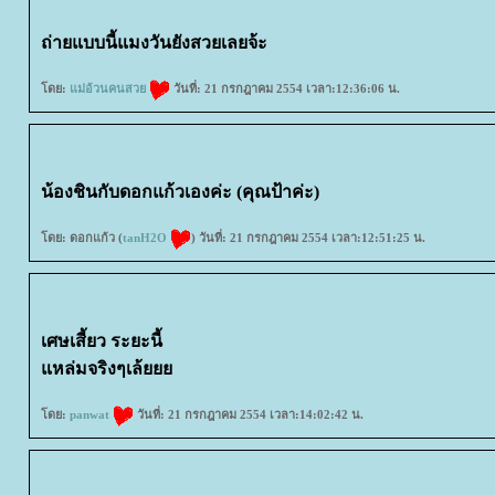
ถ่ายแบบนี้แมงวันยังสวยเลยจ้ะ
ดย:
ม่อ้วนคนสว
วันที่: 21 กรกฎาคม 2554 เวลา:12:36:06 น.
น้องชินกับดอกแก้วเองค่ะ (คุณป้าค่ะ)
ดย: ดอกแก้ว (
tanH2O
) วันที่: 21 กรกฎาคม 2554 เวลา:12:51:25 น.
เศษเสี้ยว ระยะนี้
หล่มจริงๆเล้
ดย:
panwat
วันที่: 21 กรกฎาคม 2554 เวลา:14:02:42 น.