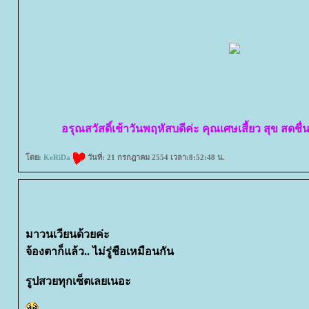
อรุณสวัสดิ์เช้าวันพฤหัสบดีค่ะ คุณเศษเสี้ยว สุข สดชื่
ดย:
KeRiDa
วันที่: 21 กรกฎาคม 2554 เวลา:8:52:48 น.
มาวนเวียนด้วยค่ะ
จ้องตาก็แล้ว.. ไม่รู่ชือเหมือนกัน
รูปสวยทุกเซ็ตเลยเนอะ