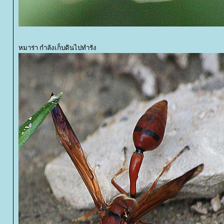
หมาร่า กำลังเก็บดินไปทำรัง