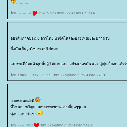
.
.
.
.
.
.
.
.
.
.
.
.
.
.
.
ดย:
maramba1
วันที่: 22 พฤศจิกายน 2554 เวลา:4:25:33 น.
อย่าลืมภาคประมง อ่าวไทย น้ำจืดไหลลงอ่าวไทยเยอะมากครับ
ซึ่งมันเป็นลูกโซ่กระทบไปหมด
ต่ชาติที่ล้มแล้วลุกขึ้นสู้ ไม่แตกแยก อย่างเยอรมัน และ ญี่ปุ่น ก็บอกแล้วว
ดย: อั้งเสาะ IP: 115.87.159.10 วันที่: 22 พฤศจิกายน 2554 เวลา:5:45:38 น.
สวยจังเลยค่ะพี่
ที่ไหนอ่า ขวัญนะชอบบรรยากาศแบบนี้สุดๆๆเล
ทุ่งนาและป่าเขา
ดย:
kwan_3023
วันที่: 22 พฤศจิกายน 2554 เวลา:7:19:45 น.