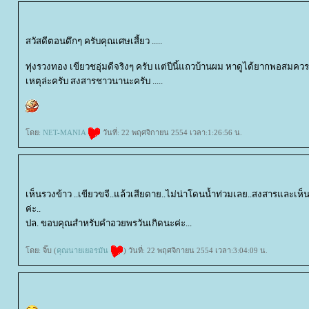
สวัสดีตอนดึกๆ ครับคุณเศษเสี้ยว .....
ทุ่งรวงทอง เขียวชอุ่มดีจริงๆ ครับ แต่ปีนี้แถวบ้านผม หาดูได้ยากพอสมคว
เหตุล่ะครับ สงสารชาวนานะครับ .....
ดย:
NET-MANIA
วันที่: 22 พฤศจิกายน 2554 เวลา:1:26:56 น.
เห็นรวงข้าว ..เขียวขจี..แล้วเสียดาย..ไม่น่าโดนน้ำท่วมเลย..สงสารและเห็
ค่ะ..
ปล. ขอบคุณสำหรับคำอวยพรวันเกิดนะค่ะ...
ดย: จิ๊บ (
คุณนายเยอรมัน
) วันที่: 22 พฤศจิกายน 2554 เวลา:3:04:09 น.