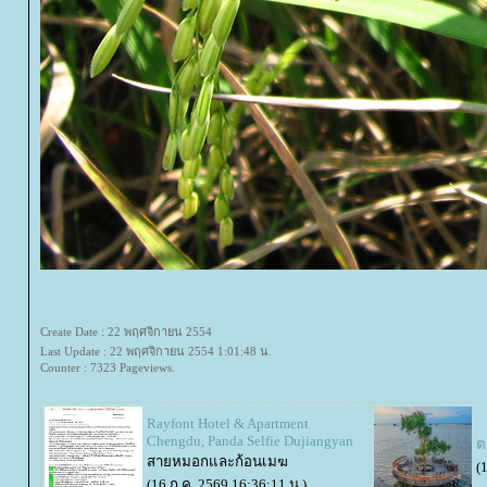
Create Date : 22 พฤศจิกายน 2554
Last Update : 22 พฤศจิกายน 2554 1:01:48 น.
Counter : 7323 Pageviews.
Rayfont Hotel & Apartment
Chengdu, Panda Selfie Dujiangyan
ต
สายหมอกและก้อนเมฆ
(
(16 ก.ค. 2569 16:36:11 น.)