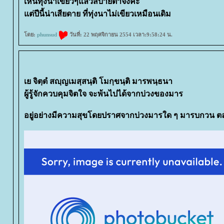
เห็นทุ่งนาเขียวๆแล้วสบายตาจังค่ะ
ต่ปีนี้น่าเสียดาย ที่ทุ่งนาไม่เขียวเหมือนเดิม
ดย:
phunsud
วันที่: 22 พฤศจิกายน 2554 เวลา:9:58:24 น.
เย จิตฺตํ สญฺญเมสฺสนฺติ โมกฺขนฺติ มารพนฺธนา
ผู้รู้จักควบคุมจิตใจ จะพ้นไปได้จากบ่วงของมาร
อยู่อย่างมีความสุขโดยปราศจากบ่วงมารใด ๆ มารบกวน 