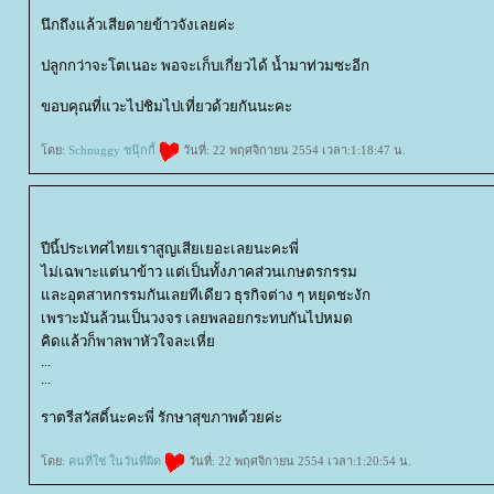
นึกถึงแล้วเสียดายข้าวจังเลยค่ะ
ปลูกกว่าจะโตเนอะ พอจะเก็บเกี่ยวได้ น้ำมาท่วมซะอีก
ขอบคุณที่แวะไปชิมไปเที่ยวด้วยกันนะคะ
ดย:
Schnuggy ชนุ๊กกี้
วันที่: 22 พฤศจิกายน 2554 เวลา:1:18:47 น.
ปีนี้ประเทศไทยเราสูญเสียเยอะเลยนะคะพี่
ไม่เฉพาะแต่นาข้าว แต่เป็นทั้งภาคส่วนเกษตรกรรม
ละอุตสาหกรรมกันเลยทีเดียว ธุรกิจต่าง ๆ หยุดชะงัก
เพราะมันล้วนเป็นวงจร เลยพลอยกระทบกันไปหมด
คิดแล้วก็พาลพาหัวใจละเหี่
...
...
ราตรีสวัสดิ์นะคะพี่ รักษาสุขภาพด้วยค่ะ
ดย:
คนที่ใช่ ในวันที่ผิด
วันที่: 22 พฤศจิกายน 2554 เวลา:1:20:54 น.