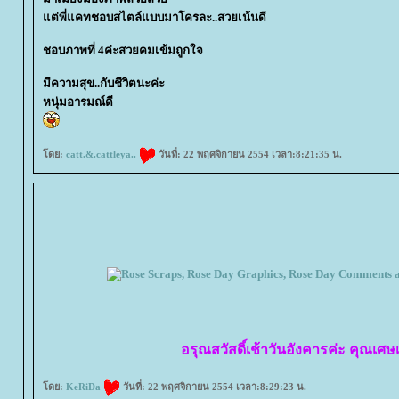
ต่พี่แคทชอบสไตล์แบบมาโครละ..สวยเน้นดี
ชอบภาพที่ 4ค่ะสวยคมเข้มถูกใจ
มีความสุข..กับชีวิตนะค่ะ
หนุ่มอารมณ์ดี
ดย:
catt.&.cattleya..
วันที่: 22 พฤศจิกายน 2554 เวลา:8:21:35 น.
อรุณสวัสดิ์เช้าวันอังคารค่ะ คุณเศษเ
ดย:
KeRiDa
วันที่: 22 พฤศจิกายน 2554 เวลา:8:29:23 น.