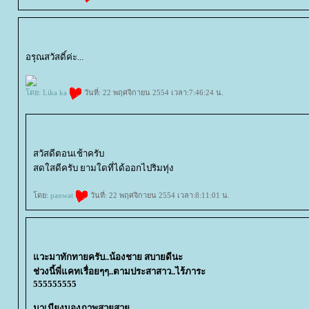
อรุณสวัสดิ์ค่ะ...
ดย:
Lika ka
วันที่: 22 พฤศจิกายน 2554 เวลา:7:46:24 น.
สวัสดีตอนเช้าครับ
สดใสดีครับ ยามใดที่ได้ออกไปริมทุ่ง
ดย:
panwat
วันที่: 22 พฤศจิกายน 2554 เวลา:8:11:01 น.
วะมาทักทายครับ..น้องชาย สบายดีนะ
ช่วงนี้พี่แคทเรื่อยๆๆ..ตามประสาสาว..ไร้ภาระ
555555555
มาเมียงมองภาพสวยสว