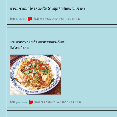
มาชมภาพมาโครสวยๆในวัดหยุดพักผ่อนยามเช้าค่ะ
ดย:
tui/Laksi
วันที่: 9 ตุลาคม 2554 เวลา:11:24:01 น.
วะมาทักทาย พร้อมอาหารกลางวันคะ
ผัดไทยกุ้งสด
ดย:
pantawan
วันที่: 9 ตุลาคม 2554 เวลา:12:04:59 น.