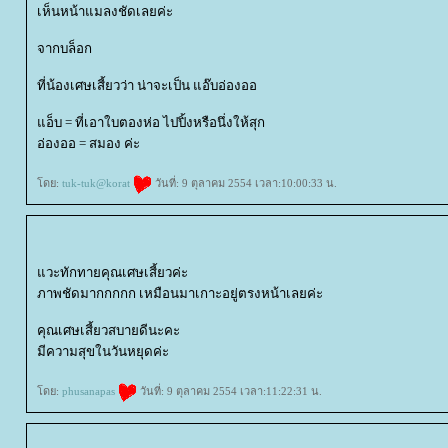
เห็นหน้าแมลงชัดเลยค่ะ
จากบล็อก
ที่น้องเศษเสี้ยวว่า น่าจะเป็น แอ๊บอ่องออ
อ็บ = ที่เอาใบตองห่อ ไปปิ้งหรือนึ่งให้สุก
อ่องออ = สมอง ค่ะ
ดย:
tuk-tuk@korat
วันที่: 9 ตุลาคม 2554 เวลา:10:00:33 น.
วะทักทายคุณเศษเสี้ยวค่ะ
ภาพชัดมากกกกก เหมือนมาเกาะอยู่ตรงหน้าเลยค่ะ
คุณเศษเสี้ยวสบายดีนะคะ
มีความสุขในวันหยุดค่ะ
ดย:
phusanapas
วันที่: 9 ตุลาคม 2554 เวลา:11:22:31 น.