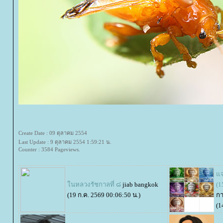
Create Date : 09 ตุลาคม 2554
Last Update : 9 ตุลาคม 2554 1:59:21 น.
Counter : 3584 Pageviews.
จก
นหลวงรัชกาลที่ ๘
jiab bangkok
(1
(19 ก.ค. 2569 00:06:50 น.)
ก
(1