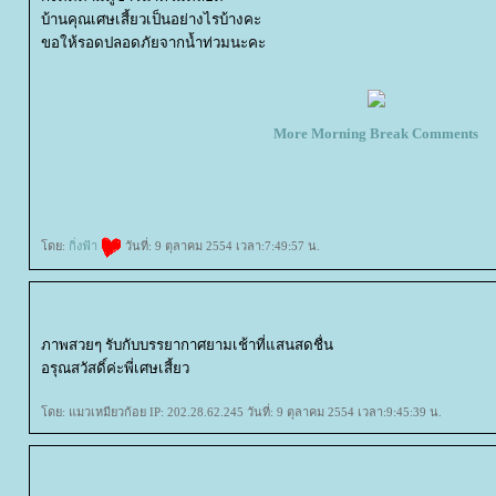
บ้านคุณเศษเสี้ยวเป็นอย่างไรบ้างคะ
ขอให้รอดปลอดภัยจากน้ำท่วมนะคะ
More Morning Break Comments
ดย:
กิ่งฟ้า
วันที่: 9 ตุลาคม 2554 เวลา:7:49:57 น.
ภาพสวยๆ รับกับบรรยากาศยามเช้าที่แสนสดชื่น
อรุณสวัสดิ์ค่ะพี่เศษเสี้ยว
ดย: แมวเหมียวก้อย IP: 202.28.62.245 วันที่: 9 ตุลาคม 2554 เวลา:9:45:39 น.