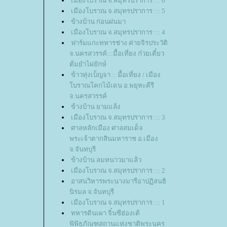
เมืองโบราณ จ.สมุทรปราการ ::: 6
เมืองโบราณ จ.สมุทรปราการ ::: 5
ข้างบ้าน ก่อนฝนมา
เมืองโบราณ จ.สมุทรปราการ ::: 4
ฟาร์มแกะทหารช่าง ค่ายจิรประวัติ
จ.นครสวรรค์:::มื้อเที่ยง ก๋วยเตี๋ยว
ต้มยำไผ่ยักษ์
ข้าวทุ่งเบ็ญจา :: มื้อเที่ยง / เมือง
บราณโคกไม้เดน อ.พยุหะคีรี
จ.นครสวรรค์
ข้างบ้าน ยามแล้ง
เมืองโบราณ จ.สมุทรปราการ ::: 3
ศาลหลักเมือง ศาลสมเด็จ
พระเจ้าตากสินมหาราช อ.เมือง
จ.จันทบุรี
ข้างบ้าน ลมหนาวมาแล้ว
เมืองโบราณ จ.สมุทรปราการ ::: 2
อาสนวิหารพระนางมารีอาปฏิสนธิ
นิรมล จ.จันทบุรี
เมืองโบราณ จ.สมุทรปราการ ::: 1
ทหารดินเผา จิ๋นซีฮ่องเต้
พิพิธภัณฑสถานแห่งชาติพระนคร