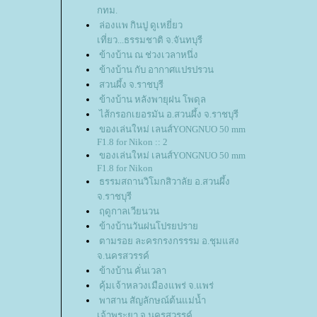
กทม.
ล่องแพ กินปู ดูเหยี่ยว
เที่ยว...ธรรมชาติ จ.จันทบุรี
ข้างบ้าน ณ ช่วงเวลาหนึ่ง
ข้างบ้าน กับ อากาศแปรปรวน
สวนผึ้ง จ.ราชบุรี
ข้างบ้าน หลังพายุฝน โพดุล
ไส้กรอกเยอรมัน อ.สวนผึ้ง จ.ราชบุรี
ของเล่นใหม่ เลนส์YONGNUO 50 mm
F1.8 for Nikon :: 2
ของเล่นใหม่ เลนส์YONGNUO 50 mm
F1.8 for Nikon
ธรรมสถานวิโมกสิวาลัย อ.สวนผึ้ง
จ.ราชบุรี
ฤดูกาลเวียนวน
ข้างบ้านวันฝนโปรยปรา
ตามรอย ละครกรงกรรรม อ.ชุมแสง
จ.นครสวรรค์
ข้างบ้าน คั่นเวลา
คุ้มเจ้าหลวงเมืองแพร่ จ.แพร่
พาสาน สัญลักษณ์ต้นแม่น้ำ
เจ้าพระยา จ.นครสวรรค์