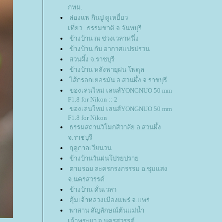
กทม.
ล่องแพ กินปู ดูเหยี่ยว
เที่ยว...ธรรมชาติ จ.จันทบุรี
ข้างบ้าน ณ ช่วงเวลาหนึ่ง
ข้างบ้าน กับ อากาศแปรปรวน
สวนผึ้ง จ.ราชบุรี
ข้างบ้าน หลังพายุฝน โพดุล
ไส้กรอกเยอรมัน อ.สวนผึ้ง จ.ราชบุรี
ของเล่นใหม่ เลนส์YONGNUO 50 mm
F1.8 for Nikon :: 2
ของเล่นใหม่ เลนส์YONGNUO 50 mm
F1.8 for Nikon
ธรรมสถานวิโมกสิวาลัย อ.สวนผึ้ง
จ.ราชบุรี
ฤดูกาลเวียนวน
ข้างบ้านวันฝนโปรยปรา
ตามรอย ละครกรงกรรรม อ.ชุมแสง
จ.นครสวรรค์
ข้างบ้าน คั่นเวลา
คุ้มเจ้าหลวงเมืองแพร่ จ.แพร่
พาสาน สัญลักษณ์ต้นแม่น้ำ
เจ้าพระยา จ.นครสวรรค์