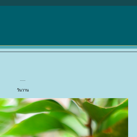
......
วันวาน