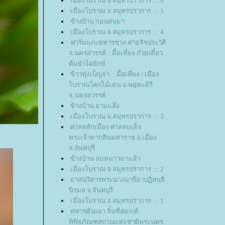
เมืองโบราณ จ.สมุทรปราการ ::: 6
เมืองโบราณ จ.สมุทรปราการ ::: 5
ข้างบ้าน ก่อนฝนมา
เมืองโบราณ จ.สมุทรปราการ ::: 4
ฟาร์มแกะทหารช่าง ค่ายจิรประวัติ
จ.นครสวรรค์:::มื้อเที่ยง ก๋วยเตี๋ยว
ต้มยำไผ่ยักษ์
ข้าวทุ่งเบ็ญจา :: มื้อเที่ยง / เมือง
บราณโคกไม้เดน อ.พยุหะคีรี
จ.นครสวรรค์
ข้างบ้าน ยามแล้ง
เมืองโบราณ จ.สมุทรปราการ ::: 3
ศาลหลักเมือง ศาลสมเด็จ
พระเจ้าตากสินมหาราช อ.เมือง
จ.จันทบุรี
ข้างบ้าน ลมหนาวมาแล้ว
เมืองโบราณ จ.สมุทรปราการ ::: 2
อาสนวิหารพระนางมารีอาปฏิสนธิ
นิรมล จ.จันทบุรี
เมืองโบราณ จ.สมุทรปราการ ::: 1
ทหารดินเผา จิ๋นซีฮ่องเต้
พิพิธภัณฑสถานแห่งชาติพระนคร