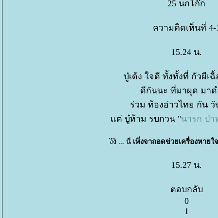
25 นกโก๊ก
ความคิดเห็นที่ 4-
15.24 น.
บู๋เด้ง ใจดี ทั้งทั้งที่ กัวผี
ดีกันนะ ที่มาผุด มาด
ร่วม ท้องอ่าวไทย กัน วั
ต่ บู๋ห้าม รบกวน "
นารก ป่า
งิงิ ... นี่
เพิ่งจาถอดข่วยเครื่องหายใ
15.27 น.
ตอบกลับ
0
1