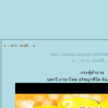
๏ ... ตาก - ผะหมี ... ๏
https://pantip.com/topic/43021
๏ ... ตาก - ผะหมี ..
กระทู้คำถาม
บทกวี ภาษาไทย ปรัชญาชีวิต ห้