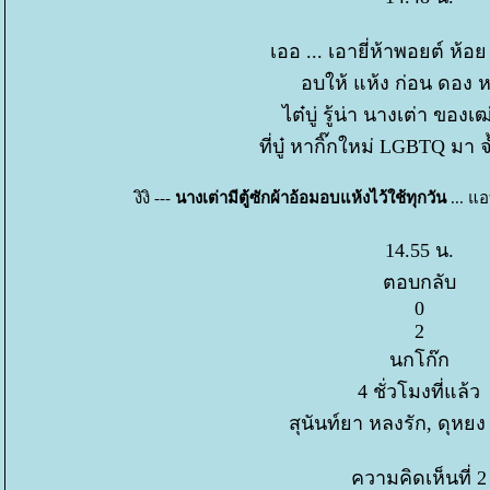
เออ ... เอายี่ห้าพอยต์ ห้อย
อบให้ แห้ง ก่อน ดอง ห
ไต๋บู่ รู้น่า นางเต่า ของเฒ่
ที่บู๋ หากิ๊กใหม่ LGBTQ มา จ
งิงิ ---
นางเต่ามีตู้ซักผ้าอ้อมอบแห้งไว้ใช้ทุกวัน
... แอ
14.55 น.
ตอบกลับ
0
2
นกโก๊ก
4 ชั่วโมงที่แล้ว
สุนันท์ยา หลงรัก, ดุหยง
ความคิดเห็นที่ 2