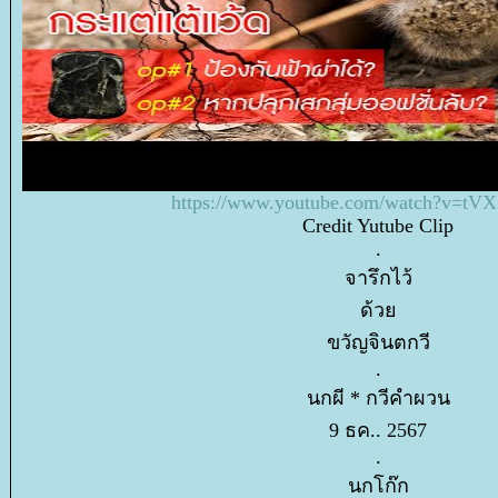
https://www.youtube.com/watch?v=t
Credit Yutube Clip
.
จารึกไว้
ด้ว
ขวัญจินตกวี
.
นกผี * กวีคำผวน
9 ธค.. 2567
.
นกโก๊ก