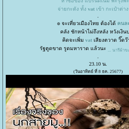
หาซื้อของ แบรนด์เนม พะรุงพะ
จ่ายกะตัง ทั้ง
vat
เข้า กะเป๋าต่า
.
๏ จะเที่ยวเมืองไทย ต้องได้
คนละ
คลัง ชักหน้าไม่ถึงหลัง หวังเงิ
คิดจะเพิ่ม
vat
เสียงตวาด วิ๊ดว
รัฐตูดขาด รูดมหาราด แล้วนะ
... นารีผ้า
.
23.10 น.
(วันอาทิตย์ ที่ 8 ธค. 25677)