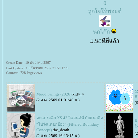
0
ถูกใจให้พอยต์
นกโก๊ก
1 นาทีที่แล้ว
Create Date : 10 ธันวาคม 2567
Last Update : 10 ธันวาคม 2567 21:59:13 น.
Counter : 728 Pageviews.

Mood Swings (2026)
kid^_^
B
(2 ส.ค. 2569 01:01:40 น.)
(
ตะแกรงฉีก XS-43 วีแอนด์พี กับแนวคิด
ม
“โปร่งแต่ปกป้อง” (Filtered Boundary
ช
Concept)
the_death
(
(2 ส.ค. 2569 16:13:15 น.)