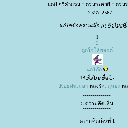
นกผี กวีคำผวน * กวนวะคำผี * กวน
12 ตค. 2567
ก้ไขข้อความเมื่อ
10 ชั่วโมงที่
1
2
ถูกใจให้พอยต์
นกโก๊ก
18 ชั่วโมงที่แล้ว
ปรอยฝนเมษา
หลงรัก,
ดุหยง
หล
**************
3 ความคิดเห็น
**************
ความคิดเห็นที่ 1