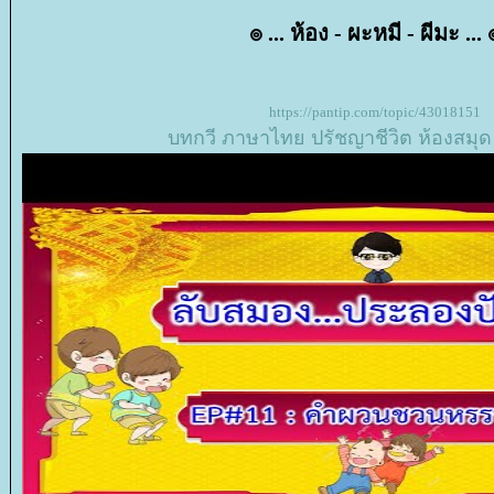
๏ ... ห้อง - ผะหมี - ผีมะ ... 
https://pantip.com/topic/43018151
บทกวี
ภาษาไท
ปรัชญาชีวิต
ห้องสมุด