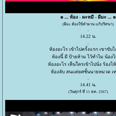
๏ ... ห้อง - ผะหมี - ผีมะ ... ๏
(ผีมะ ต้องใข้คำผวน แก้ปริศนา)
.
14.22 น.
.
ห้องอะไร เข้าไปครั้งแรก เขาขับไล
ห้องนี้ มี ป้ายห้าม ไว้ทำไม น้อง
ห้องอะไร เห็นใครเข้าไปนั่ง ร้องไห
ห้องลับ สนแต่ยศชั้นนายหมวด เท่
.
14.41 น.
(วันศุกร์ ที่ 11 ตค. 2567)