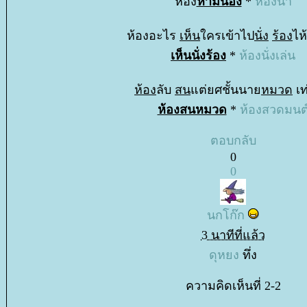
ห้อง
ห้ามน้อง
*
ห้องน้ำ
ห้องอะไร
เห็น
ครเข้าไป
นั่ง
ร้อง
ไห
เห็นนั่งร้อง
*
ห้องนั่งเล่น
ห้อง
ลับ
สน
ต่ยศชั้นนา
หมวด
เท
ห้องสนหมวด
*
ห้องสวดมนต
ตอบกลับ
0
0
นกโก๊ก
3 นาทีที่แล้ว
ดุหยง
ทึ่ง
ความคิดเห็นที่ 2-2