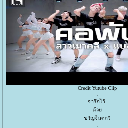
Credit Yutube Clip
.
จารึกไว้
ด้ว
ขวัญจินตกวี
.