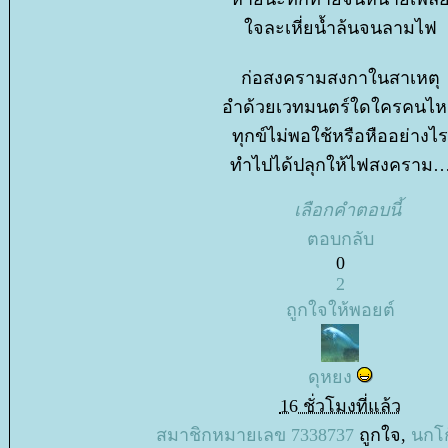
จละเหี่ยน้ำล้นจนลามไฟ
ก่อสงครามสงกาในสาเหตุ
อำด้วยเวทมนตร์ใดใครคนไ
ทุกข์ไม่พอใช้หรือหืออย่างไร
ทำไปได้ปลุกให้ไฟสงครา
เลือกคำตอบนี้
ตอบกลับ
0
2
ถูกใจให้พอยต์
ดุหยง
16 ชั่วโมงที่แล้ว
สมาชิกหมายเลข 7338737
ถูกใจ,
นกโก