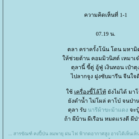
ความคิดเห็นที่ 1-1
07.19 น.
ตลา คราครั้งโน้น โดน มหามิ
ห้ช่วยต้าน คอมมิวนิสต์ เหมาเจ๋อ
ตุลานี้ ขี้ตู่ อู้ฟู่ เงินทอน เป๋าตุ
ไปลากจูง ฝูงซับมารีน จีนใจด
ช้
เครื่องขี้โล้โท้
ังไม่ได้ มาโ
ังดำน้ำ ไม่โผล่ ตาโบ๋ จนป่านน
ตุลา รับ
นารีผ้าขะม้าแดง
จะบู้
ถ้า ผีบ้าน ผีเรือน หมดแรงตี ผีป่า
... สารขัณฑ์ คงปี้ป่น ลมพายุ ฝน ไฟ ฟ้ากดอากาศสูง อาจได้เห็นเห็