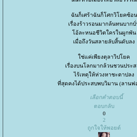
ฉันก็เศร้าฉันก็โศกวิโยคซ้อ
เรื่องร้าวรอนมากล้นทนบากบั
อ้ละหนอชีวิตใครในผูกพัน
เมื่อถึงวันสลายลับสิ้นดับลง
ช่แค่เพียงตุลาวิปโยค
เรื่องบนโลกมากล้วนชวนประส
ไร้เหตุให้ห่วงหาชะตาปลง
ที่สุดคงได้ประสบพบวิมาน​ (ลานฟ
เลือกคำตอบนี้
ตอบกลับ
0
2
ถูกใจให้พอยต์