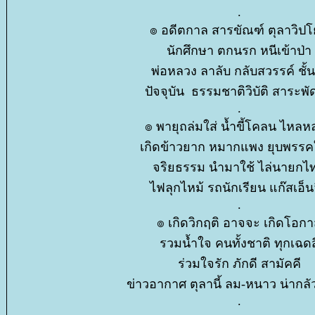
.
๏ อดีตกาล สารขัณฑ์ ตุลาวิป
นักศึกษา ตกนรก หนีเข้าป่า
พ่อหลวง ลาลับ กลับสวรรค์ ชั้น
ปัจจุบัน ธรรมชาติวิบัติ สาระพ
.
๏ พายุถล่มใส่ น้ำขี้โคลน ไหล
เกิดข้าวยาก หมากแพง ยุบพรรค
จริยธรรม นำมาใช้ ไล่นายก
ไฟลุกไหม้ รถนักเรียน แก๊สเอ็นจ
.
๏ เกิดวิกฤติ อาจจะ เกิดโอก
รวมน้ำใจ คนทั้งชาติ ทุกเฉดส
ร่วมใจรัก ภักดี สามัคคี
ข่าวอากาศ ตุลานี้ ลม-หนาว น่าก
.