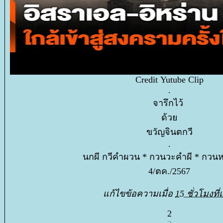
Credit Yutube Clip
.
จารึกไว้
ด้ว
ขวัญจินตกวี
.
นกผี กวีคำผวน * กวนวะคำผี * กวน
4/ตค./2567
ก้ไขข้อความเมื่อ
15 ชั่วโมงที่
2