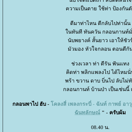
นับ เจ็ดแปดเก้า สิบตัดสินใจ
ความเป็นตาย ใช้ท่า ป้องกันต
ตีมาท่าไหน ตีกลับไปท่านั้น
นทันที ทันควัน กลอนกานท์มั
นับพยางค์ สั้นยาว เอาให้ชัวร
มัวมอง หัวใจกลอน ตอนตีกั
ช่วงเวลา ท่า ตีรัน ฟันแทง
คิดท่า พลิกแพลงไป ได้ไหมนั่
พร้า ขวาน ดาบ บิ่นไป ลับไม่ท
กลอนกานท์ บ้านป่า เป็นเช่นนี้
กลอนพาไป ฮับ -
คลงสี่ เพลงกระบี่ - ฉันท์ กาพย์ อา
ฉันทลักษณ์
" - ครับผ้ม
08.40 น.