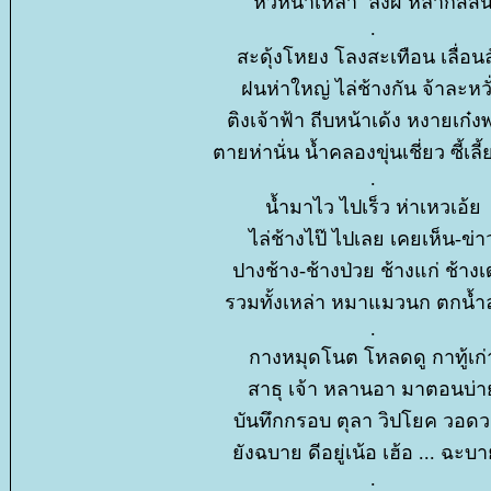
หัวหน้าเหล่า ลิงผี หลากสีสั
.
สะดุ้งโหยง โลงสะเทือน เลื่อนล
ฝนห่าใหญ่ ไล่ช้างกัน จ้าละหวั
ติงเจ้าฟ้า ถีบหน้าเด้ง หงายเก๋ง
ตายห่านั่น น้ำคลองขุ่นเชี่ยว ซี้เลี
.
น้ำมาไว ไปเร็ว ห่าเหวเอ้
ไล่ช้างไป๊ ไปเลย เคยเห็น-ข่า
ปางช้าง-ช้างป่วย ช้างแก่ ช้างเ
รวมทั้งเหล่า หมาแมวนก ตกน้
.
กางหมุดโนต โหลดดู กาทู้เก่
สาธุ เจ้า หลานอา มาตอนบ่
บันทึกกรอบ ตุลา วิปโยค วอ
ังฉบาย ดีอยู่เน้อ เฮ้อ ... ฉะบา
.