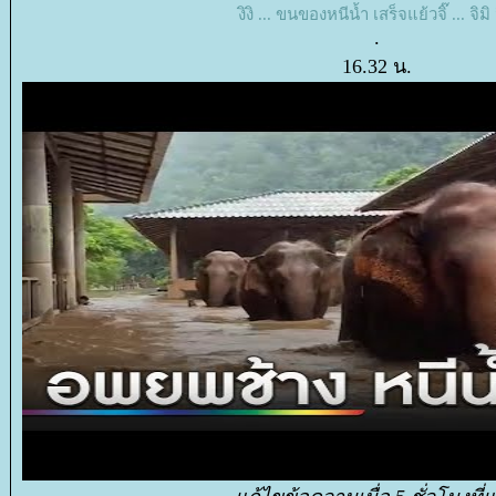
งิงิ ... ขนของหนีน้ำ เสร็จแย้วจิ๊ ... จิมิ 
.
16.32 น.