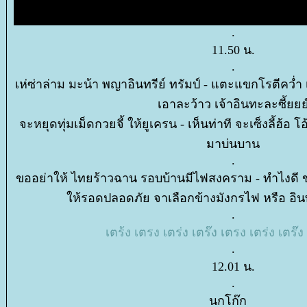
.
11.50 น.
.
เห่ซ่าล่าม มะน้า พญาอินทรีย์ ทรัมป์ - แตะแขกโรตีคว่ำ
เอาละว้าว เจ้าอินทะละซี้ยยย
จะหยุดทุ่มเม็ดกวยจี้ ให้ยูเครน - เห็นท่าที จะเซ็งลี้ฮ้อ โอ
มาบ่นบาน
.
ขออย่าให้ ไทยร้าวฉาน รอบบ้านมีไฟสงคราม - ทำไงดี ข
ห้รอดปลอดภัย จาเลือกข้างมังกรไฟ หรือ อินท
.
เตร้ง เตรง เตร่ง เตร๊ง เตรง เตร่ง เตร๊ง
.
12.01 น.
.
นกโก๊ก