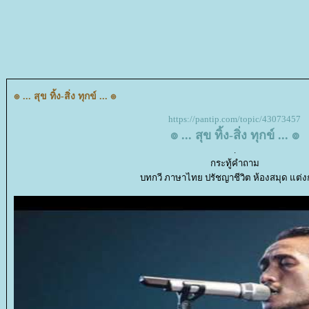
๏ ... สุข ทิ้ง-สิ่ง ทุกข์ ... ๏
https://pantip.com/topic/43073457
๏ ... สุข ทิ้ง-สิ่ง ทุกข์ ... ๏
.
กระทู้คำถาม
บทกวี ภาษาไทย ปรัชญาชีวิต ห้องสมุด แต่