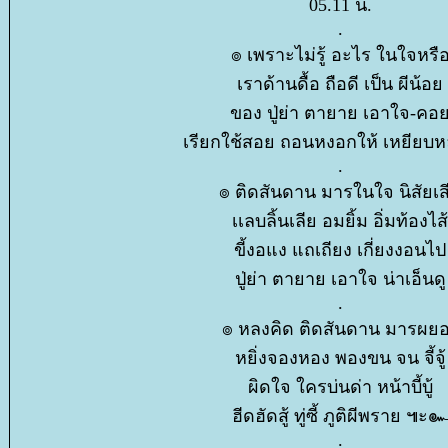
05.11 น.
.
๏ เพราะไม่รู้ อะไร ในใจหรื
เราด้านดื้อ ถือดี เป็น ผีน้อ
ของ ปู่ย่า ตายาย เอาใจ-ค
เรียกใช้สอย ถอนหงอกให้ เหยียบหล
.
๏ ติดสันดาน มารในใจ นิสัยเ
เเลบลิ้นเลีย อมยิ้ม อิ่มท้องไส้
ขี้งอแง แถเถียง เกี่ยงงอนไป
ปู่ย่า ตายาย เอาใจ น่าเอ็นดู
.
๏ หลงคิด ติดสันดาน มารผย
หยิ่งจองหอง พองขน จน จี้จู้
ผิดใจ ใครบ่นด่า หน้าบี้บู้
ฮีดฮัดสู้ ทู่ซี้ ภูติผีพราย ๚ะ
.