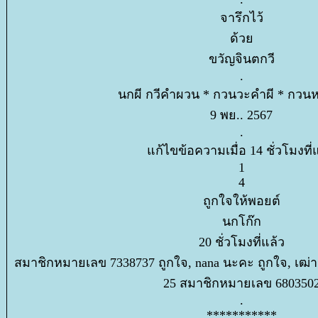
จารึกไว้
ด้ว
ขวัญจินตกวี
.
นกผี กวีคำผวน * กวนวะคำผี * กวน
9 พย.. 2567
.
ก้ไขข้อความเมื่อ 14 ชั่วโมงที่
1
4
ถูกใจให้พอยต์
นกโก๊ก
20 ชั่วโมงที่แล้ว
สมาชิกหมายเลข 7338737 ถูกใจ, nana นะคะ ถูกใจ, เฒ่า
25 สมาชิกหมายเลข 680350
.
***********