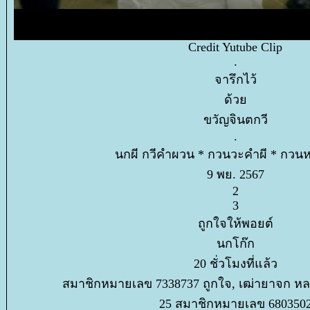
Credit Yutube Clip
.
จารึกไว้
ด้ว
ขวัญจินตกวี
.
นกผี กวีคำผวน * กวนวะคำผี * กวน
9 พย. 2567
2
3
ถูกใจให้พอยต์
นกโก๊ก
20 ชั่วโมงที่แล้ว
สมาชิกหมายเลข 7338737 ถูกใจ, เฒ่ายาจก หลง
25 สมาชิกหมายเลข 680350