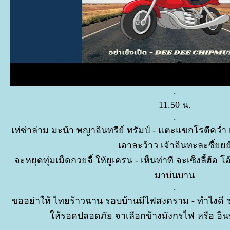
.
11.50 น.
.
เห่ซ่าล่าม มะน้า พญาอินทรีย์ ทรัมป์ - แตะแขกโรตีคว่ำ
เอาละว้าว เจ้าอินทะละซี้ยยย
จะหยุดทุ่มเม็ดกวยจี้ ให้ยูเครน - เห็นท่าที จะเซ็งลี้ฮ้อ โอ
มาบ่นบาน
.
ขออย่าให้ ไทยร้าวฉาน รอบบ้านมีไฟสงคราม - ทำไงดี ข
ห้รอดปลอดภัย จาเลือกข้างมังกรไฟ หรือ อินท
.