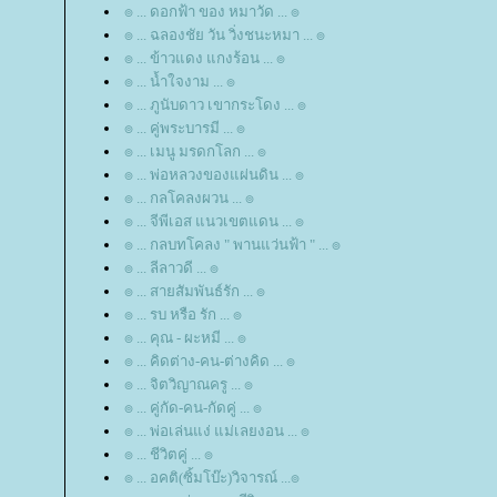
๏ ... ดอกฟ้า ของ หมาวัด ... ๏
๏ ... ฉลองชัย วัน วิ่งชนะหมา ... ๏
๏ ... ข้าวแดง แกงร้อน ... ๏
๏ ... น้ำใจงาม ... ๏
๏ ... ภูนับดาว เขากระโดง ... ๏
๏ ... คู่พระบารมี ... ๏
๏ ... เมนู มรดกโลก ... ๏
๏ ... พ่อหลวงของแผ่นดิน ... ๏
๏ ... กลโคลงผวน ... ๏
๏ ... จีพีเอส แนวเขตแดน ... ๏
๏ ... กลบทโคลง " พานแว่นฟ้า " ... ๏
๏ ... ลีลาวดี ... ๏
๏ ... สายสัมพันธ์รัก ... ๏
๏ ... รบ หรือ รัก ... ๏
๏ ... คุณ - ผะหมี ... ๏
๏ ... คิดต่าง-คน-ต่างคิด ... ๏
๏ ... จิตวิญาณครู ... ๏
๏ ... คู่กัด-คน-กัดคู่ ... ๏
๏ ... พ่อเล่นแง่ แม่เลยงอน ... ๏
๏ ... ชีวิตคู่ ... ๏
๏ ... อคติ(ซิ้มโบ๊ะ)วิจารณ์ ...๏