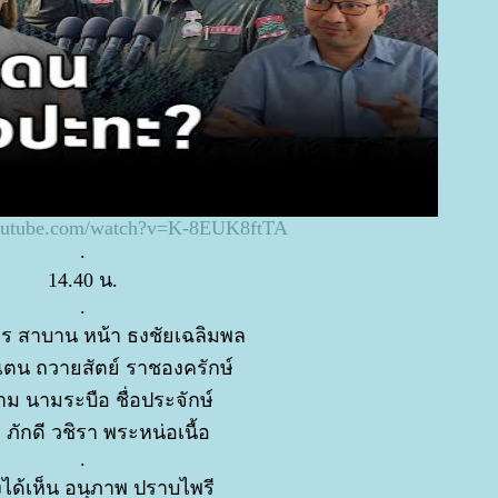
youtube.com/watch?v=K-8EUK8ftTA
.
14.40 น.
.
ร สาบาน หน้า ธงชัยเฉลิมพล
ตน ถวายสัตย์ ราชองครักษ์
าม นามระบือ ชื่อประจักษ์
 ภักดี วชิรา พระหน่อเนื้อ
.
งได้เห็น อนุภาพ ปราบไพรี