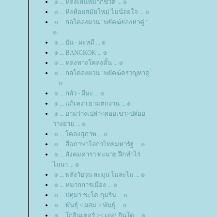
๏ ... หลงเล่นหมากชีวิต ... ๏
๏ ... หิ่งห้อยสมัยใหม่ ไม่น้อยใจ ... ๏
๏ ... กลโคลงผวน ' พยัคฆ์ย่องหาคู่ ' ...
๏
๏ ... บัน - ผะหมี ... ๏
๏ ... BANGKOK ... ๏
๏ ... หลงทางโคลงดั้น ... ๏
๏ ... กลโคลงผวน ' พยัคฆ์ครวญหาคู่ ่
... ๏
๏ ... กลัว - ผีมะ ... ๏
๏ ... แก้เหงา ยามตกงาน ... ๏
๏ ... ยามว่างเปล่า<คอยเขา>ปล่อ
วางย่าม ... ๏
๏ ... โคลงสุภาพ ... ๏
๏ ... สื่อภาษาโลกาไทยมหารัฐ ... ๏
๏ ... สังคมดารา ทะนาย ฝึกทำไร่
ไถนา ... ๏
๏ ... พลังวัยวุ่น ละมุน ไม่ละไม ... ๏
๏ ... หมากการเมือง ... ๏
๏ ... ปทุมา ชะโด ภุมริน ... ๏
๏ ... พันธุ์ < ผสม > พันธุ์ ... ๏
๏ ... โกอินเตอร์ >< เออ! กินโต ... ๏