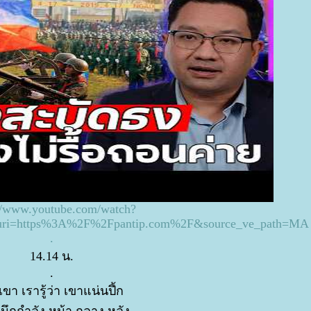
://www.youtube.com/watch?
uri=https%3A%2F%2Fpantip.com%2F&source_ve_path=MA
.
14.14 น.
.
เขา เรารู้ว่า เขาแน่นปึ้ก
นึกกำลัง หน้า กลาง หลัง