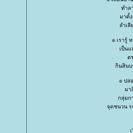
ทำลา
มาตั้
ลำเลี
๏ เรารู้
เป็นแ
ตช
กินสินบ
๏ ปล่
มาถ
กลุ่มก
จุดชนวน ระ
(