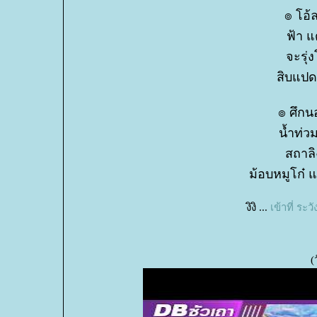
๏ โอ้
ฟ้า แ
จะรุ่ง
สิบแปด
๏ ศึกน
น้ำท่ว
สถาล
ม้อบหมูโก๋ แ
งิงิ ...
เข้าที่ ระว
(