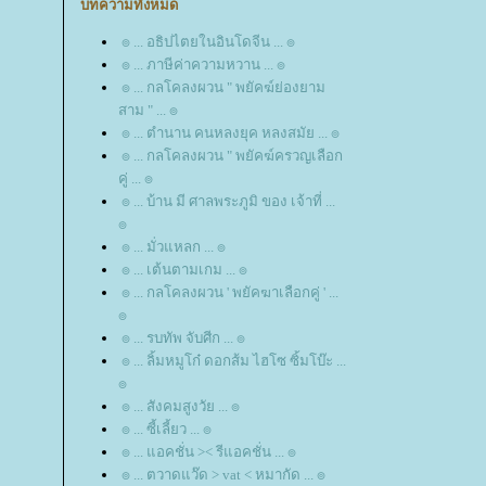
บทความทั้งหมด
๏ ... อธิปไตยในอินโดจีน ... ๏
๏ ... ภาษีค่าความหวาน ... ๏
๏ ... กลโคลงผวน " พยัคฆ์ย่องยาม
สาม " ... ๏
๏ ... ตำนาน คนหลงยุค หลงสมัย ... ๏
๏ ... กลโคลงผวน " พยัคฆ์ครวญเลือก
คู่ ... ๏
๏ ... บ้าน มี ศาลพระภูมิ ของ เจ้าที่ ...
๏
๏ ... มั่วแหลก ... ๏
๏ ... เต้นตามเกม ... ๏
๏ ... กลโคลงผวน ' พยัคฆาเลือกคู่ ' ...
๏
๏ ... รบทัพ จับศีก ... ๏
๏ ... ลิ้มหมูโก๋ ดอกส้ม ไฮโซ ซิ้มโบ๊ะ ...
๏
๏ ... สังคมสูงวัย ... ๏
๏ ... ซี้เลี้ยว ... ๏
๏ ... แอคชั่น >< รีแอคชั่น ... ๏
๏ ... ตวาดแว๊ด > vat < หมากัด ... ๏