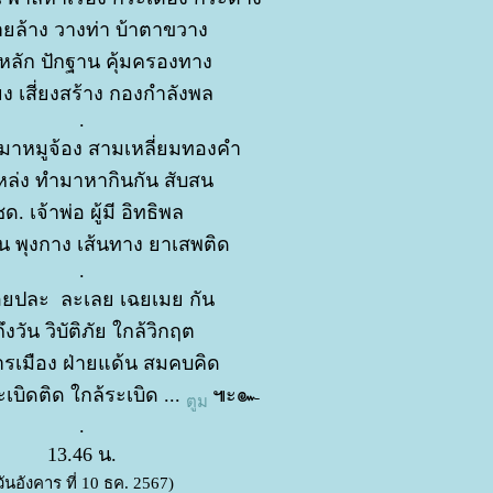
ยล้าง วางท่า บ้าตาขวาง
งหลัก ปักฐาน คุ้มครองทาง
ยง เสี่ยงสร้าง กองกำลังพล
.
 หมาหมูจ้อง สามเหลี่ยมทองคำ
หล่ง ทำมาหากินกัน สับสน
ด. เจ้าพ่อ ผู้มี อิทธิพล
น พุงกาง เส้นทาง ยาเสพติด
.
อยปละ ละเลย เฉยเมย กัน
ึงวัน วิบัติภัย ใกล้วิกฤต
ารเมือง ฝ่ายแด้น สมคบคิด
เบิดติด ใกล้ระเบิด ...
๚ะ๛
ตูม
.
13.46 น.
วันอังคาร ที่ 10 ธค. 2567)