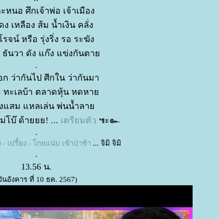
ละหนอ ศึกเจ้าพ่อ เจ้าเมือง
ดง เหลือง ส้ม น้ำเงิน คลั่ง
โรจน์ หรือ รุ่งริ่ง รอ ระฆัง
 ธันวา ดัง แก๊ง แข่งกันตา
.
อก ว่ากันไป ศีกใน ว่ากันมา
ม ทะเลบ้า ตลาดหุ้น หดหา
ิงแสม แหลเล่น พ่นน้ำลา
ม่โบ๊ ด้ายยย! ...
เตรียมตัว
๚ะ๛
.
ัง - เปรี้ยง - โกยแน่บ เข้าป่าช้า
... จิมิ จิมิ
.
13.56 น.
วันอังคาร ที่ 10 ธค. 2567)