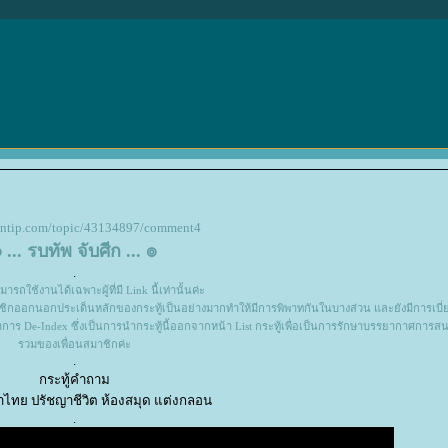
pantip.com/topic/43134897/comment4
 ... รบทัพ จับศีก ... ๏
.
ามารถใช้งานได้เฉพาะผู้ที่มี Link นี้เท่านั้นค่ะ
มาชิกออกนอกประเด็นหลักของกระทู้เป็นอย่างมากทำให้มีการพิพาทกันในบางส่วน และยังมีการเบี่
ทำการ De-Index ซึ่งเป็นการนำกระทู้นี้ออกจากหน้า List กระทู้เพื่อเป็นการรักษาบรรยากาศกา
รวมของเพื่อนสมาชิกค่ะ
.
กระทู้คำถาม
าไทย ปรัชญาชีวิต ห้องสมุด แต่งกลอน
.