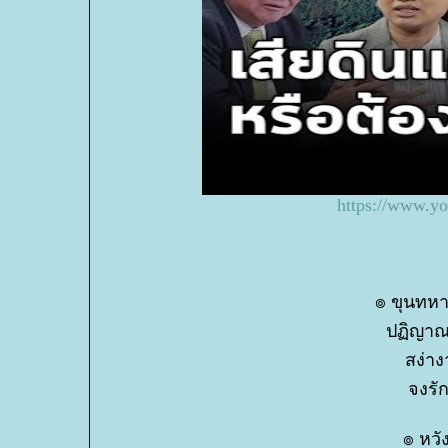
https://www.
๏ ขุนทหา
ปฏิญาณ
สง่าง
จงรัก
๏ หวั