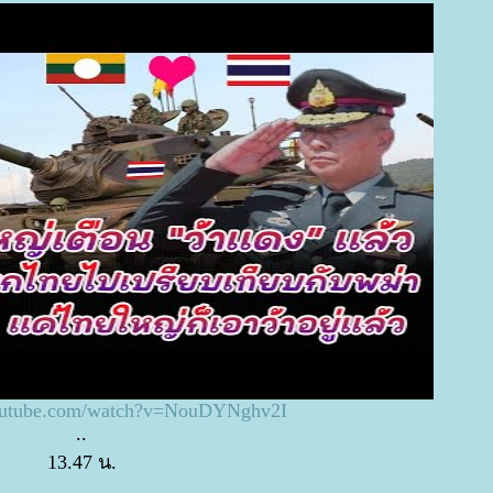
youtube.com/watch?v=NouDYNghv2I
..
13.47 น.
..