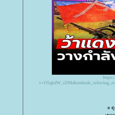
https
v=O5qkdW_iZHk&embeds_referring_e
๏ ดู
เขาผ