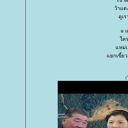
ว้าแด
ดูเร
๏ แ
ครจ
หม่เอ
กเขี้ยว 
(