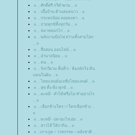
๏ ... ศักดิ์ศรี กวีคำผวน ... ๏
๏ ... เมื้อบ้าน ต้านลมหนาว ... ๏
๏ ... กระทงน้อย ลอยคงคา ... ๏
๏ ... ถ่ายทุกข์ทิ้งทุกวัน ... ๏
๏ ... หมาหยอกไก่ ... ๏
๏ ... พลังงานปั่นไฟ สว่างทั้งสามโลก
... ๏
๏ ... สื่อสอน ออนไลน์ ... ๏
๏ ... อำนาจนิยม ... ๏
๏ ... คน ... ๏
๏ ... รังกวีผวน ชั้นที่ 6 : ห้องพักใจ ดิน
ดนในฝัน ... ๏
๏ ... ไทยแลนด์อเมซิ่งไทยแลนด์ ... ๏
๏ ... สุข ทิ้ง-สิ่ง ทุกข์ ... ๏
๏ ... ผะหมี - ทำได้หรือไม่ ทำอย่างไร
... ๏
๏ ... เลือกข้างใคร <>ใครเลือกข้าง ...
๏
๏ ... ผะหมี - ปลาอะไรเอ่ย ... ๏
๏ ... สาวไส้ ให้กากิน ... ๏
๏ ...เกาะกูด < วาทกรรม > คลั่งชาติ ...