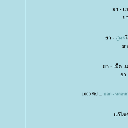
า - แม
า
า -
สูตร
ห
า
า - เม็ด แก
า 
1000 ทิป ...
บอก - หลอนกร
ก้ไขข้