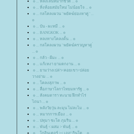
๏ ... หลงเล่นหมากชีวิต ... ๏
๏ ... หิ่งห้อยสมัยใหม่ ไม่น้อยใจ ... ๏
๏ ... กลโคลงผวน ' พยัคฆ์ย่องหาคู่ ' ...
๏
๏ ... บัน - ผะหมี ... ๏
๏ ... BANGKOK ... ๏
๏ ... หลงทางโคลงดั้น ... ๏
๏ ... กลโคลงผวน ' พยัคฆ์ครวญหาคู่ ่
... ๏
๏ ... กลัว - ผีมะ ... ๏
๏ ... แก้เหงา ยามตกงาน ... ๏
๏ ... ยามว่างเปล่า<คอยเขา>ปล่อ
วางย่าม ... ๏
๏ ... โคลงสุภาพ ... ๏
๏ ... สื่อภาษาโลกาไทยมหารัฐ ... ๏
๏ ... สังคมดารา ทะนาย ฝึกทำไร่
ไถนา ... ๏
๏ ... พลังวัยวุ่น ละมุน ไม่ละไม ... ๏
๏ ... หมากการเมือง ... ๏
๏ ... ปทุมา ชะโด ภุมริน ... ๏
๏ ... พันธุ์ < ผสม > พันธุ์ ... ๏
๏ ... โกอินเตอร์ >< เออ! กินโต ... ๏