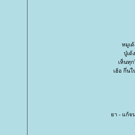
หมูเด
บู๋เ
เห็นทุก
เฮ้อ กึ่น
า - แก้จ