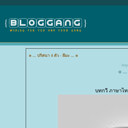
๏ ... ปริศนา 4 ตัว - ผีมะ ... ๏
htt
๏ ..
บทกวี ภาษาไทย