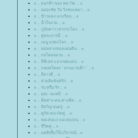
๏ ... ดอกฟ้า ของ หมาวัด ... ๏
๏ ... ฉลองชัย วัน วิ่งชนะหมา ... ๏
๏ ... ข้าวแดง แกงร้อน ... ๏
๏ ... น้ำใจงาม ... ๏
๏ ... ภูนับดาว เขากระโดง ... ๏
๏ ... คู่พระบารมี ... ๏
๏ ... เมนู มรดกโลก ... ๏
๏ ... พ่อหลวงของแผ่นดิน ... ๏
๏ ... กลโคลงผวน ... ๏
๏ ... จีพีเอส แนวเขตแดน ... ๏
๏ ... กลบทโคลง " พานแว่นฟ้า " ... ๏
๏ ... ลีลาวดี ... ๏
๏ ... สายสัมพันธ์รัก ... ๏
๏ ... รบ หรือ รัก ... ๏
๏ ... คุณ - ผะหมี ... ๏
๏ ... คิดต่าง-คน-ต่างคิด ... ๏
๏ ... จิตวิญาณครู ... ๏
๏ ... คู่กัด-คน-กัดคู่ ... ๏
๏ ... พ่อเล่นแง่ แม่เลยงอน ... ๏
๏ ... ชีวิตคู่ ... ๏
๏ ... อคติ(ซิ้มโบ๊ะ)วิจารณ์ ...๏