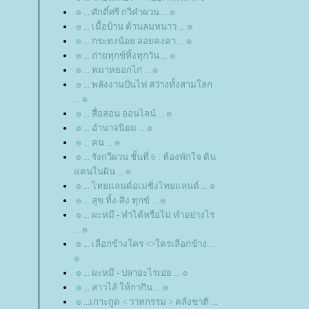
๏ ... ศักดิ์ศรี กวีคำผวน ... ๏
๏ ... เมื้อบ้าน ต้านลมหนาว ... ๏
๏ ... กระทงน้อย ลอยคงคา ... ๏
๏ ... ถ่ายทุกข์ทิ้งทุกวัน ... ๏
๏ ... หมาหยอกไก่ ... ๏
๏ ... พลังงานปั่นไฟ สว่างทั้งสามโลก
... ๏
๏ ... สื่อสอน ออนไลน์ ... ๏
๏ ... อำนาจนิยม ... ๏
๏ ... คน ... ๏
๏ ... รังกวีผวน ชั้นที่ 6 : ห้องพักใจ ดิน
ดนในฝัน ... ๏
๏ ... ไทยแลนด์อเมซิ่งไทยแลนด์ ... ๏
๏ ... สุข ทิ้ง-สิ่ง ทุกข์ ... ๏
๏ ... ผะหมี - ทำได้หรือไม่ ทำอย่างไร
... ๏
๏ ... เลือกข้างใคร <>ใครเลือกข้าง ...
๏
๏ ... ผะหมี - ปลาอะไรเอ่ย ... ๏
๏ ... สาวไส้ ให้กากิน ... ๏
๏ ...เกาะกูด < วาทกรรม > คลั่งชาติ ...