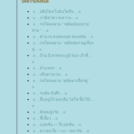
บทความทั้งหมด
๏ ... อธิปไตยในอินโดจีน ... ๏
๏ ... ภาษีค่าความหวาน ... ๏
๏ ... กลโคลงผวน " พยัคฆ์ย่องยาม
สาม " ... ๏
๏ ... ตำนาน คนหลงยุค หลงสมัย ... ๏
๏ ... กลโคลงผวน " พยัคฆ์ครวญเลือก
คู่ ... ๏
๏ ... บ้าน มี ศาลพระภูมิ ของ เจ้าที่ ...
๏
๏ ... มั่วแหลก ... ๏
๏ ... เต้นตามเกม ... ๏
๏ ... กลโคลงผวน ' พยัคฆาเลือกคู่ ' ...
๏
๏ ... รบทัพ จับศีก ... ๏
๏ ... ลิ้มหมูโก๋ ดอกส้ม ไฮโซ ซิ้มโบ๊ะ ...
๏
๏ ... สังคมสูงวัย ... ๏
๏ ... ซี้เลี้ยว ... ๏
๏ ... แอคชั่น >< รีแอคชั่น ... ๏
๏ ... ตวาดแว๊ด > vat < หมากัด ... ๏