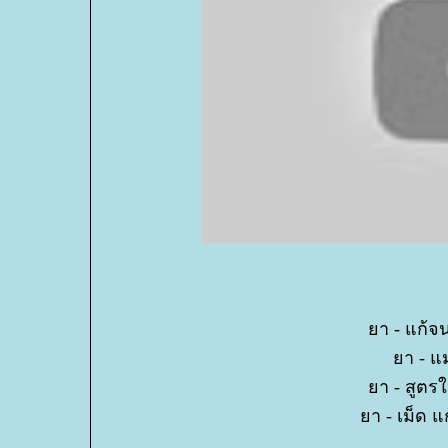
า - แก้จน
า - แม
า - สูตรใ
า - เม็ด แก