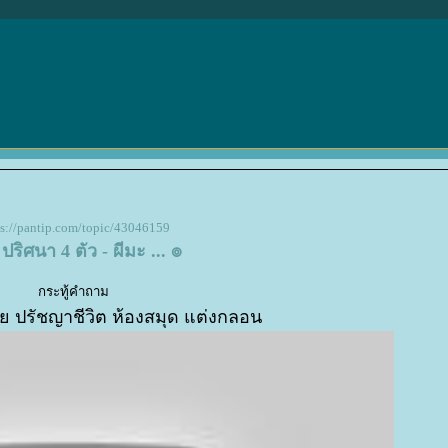
ps://pantip.com/topic/43046159
. ปริศนา 4 ตัว - ผีมะ ... ๏
กระทู้คำถาม
 ปรัชญาชีวิต ห้องสมุด แต่งกลอน