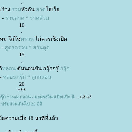
.
่ร้าง
รวม
หัวกัน
สาด
ส่เว็จ
 -
รวมสาด * ราดส้วม
10
.
ม่ ใส่โซ่
ตรวน
ไม่ควรเซ็งเป็ด
 -
สูตรตรวน * สวนตูด
15
.
้
หลอน
ดันนอนขัน กรุ๊กกรู๊
กรุ้ก
-
หลอนกรุ้ก * ลูกกลอน
20
***
ุ๊ก * look กลอน - มะตรงวิน แป๊ะแปีะ นิ
... แง้ แง้
ปรับส่วนเกินไป 25 อิอิ
อความเมื่อ 18 นาทีที่แล้ว