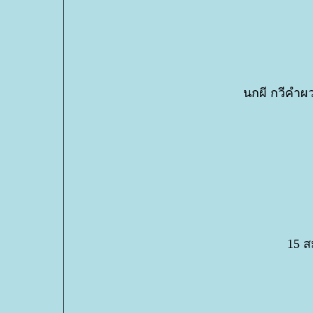
นกผี กวีคำผ
15 ส