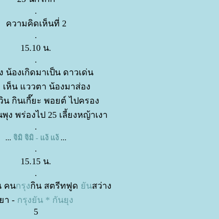
.
ความคิดเห็นที่ 2
.
15.10 น.
.
้ง น้องเกิดมาเป็น ดาวเด่น
ด้ง เห็น แววตา น้องมาส่อง
วิน กินเกี๊ยะ พอยต์ ไปครอง
ในพุง พร่องไป 25 เลี้ยงหญ้าเงา
.
...
จิมิ จิมิ - แง้ แง้
...
.
15.15 น.
.
น คน
กรุง
กิน สตรีทฟูด
ัน
สว่าง
า -
กรุงยัน * กันยุง
5