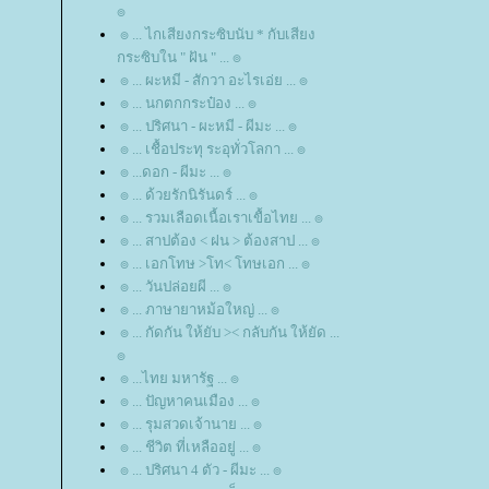
๏
๏ ... ไกเสียงกระซิบนับ * กับเสียง
กระซิบใน " ฝัน " ... ๏
๏ ... ผะหมี - สักวา อะไรเอ่ย ... ๏
๏ ... นกตกกระป๋อง ... ๏
๏ ... ปริศนา - ผะหมี - ผีมะ ... ๏
๏ ... เชื้อประทุ ระอุทั่วโลกา ... ๏
๏ ...ดอก - ผีมะ ... ๏
๏ ... ด้วยรักนิรันดร์ ... ๏
๏ ... รวมเลือดเนื้อเราเขื้อไทย ... ๏
๏ ... สาปต้อง < ฝน > ต้องสาป ... ๏
๏ ... เอกโทษ >โท< โทษเอก ... ๏
๏ ... วันปล่อยผี ... ๏
๏ ... ภาษายาหม้อใหญ่ ... ๏
๏ ... กัดกัน ให้ยับ >< กลับกัน ให้ยัด ...
๏
๏ ...ไทย มหารัฐ ... ๏
๏ ... ปัญหาคนเมือง ... ๏
๏ ... รุมสวดเจ้านาย ... ๏
๏ ... ชีวิต ที่เหลืออยู่ ... ๏
๏ ... ปริศนา 4 ตัว - ผีมะ ... ๏