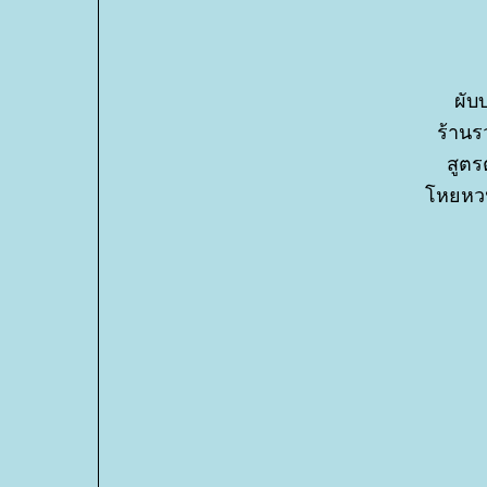
ผับ
ร้านร
สูตร
หยหวน