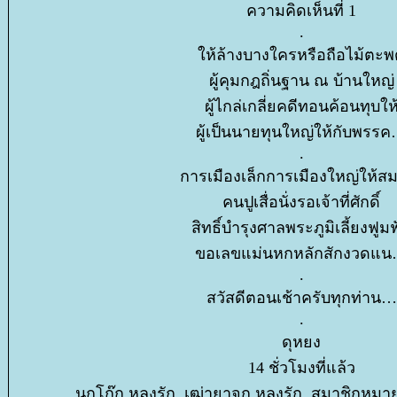
ความคิดเห็นที่ 1
.
ห้ล้างบางใครหรือถือไม้ตะพ
ผู้คุมกฎถิ่นฐาน ณ บ้านใหญ่
ผู้ไกล่เกลี่ยคดีทอนค้อนทุบให
ผู้เป็นนายทุนใหญ่ให้กับพร
.
การเมืองเล็กการเมืองใหญ่ให้สมเ
คนปูเสื่อนั่งรอเจ้าที่ศักดิ์
สิทธิ์บำรุงศาลพระภูมิเลี้ยงฟูม
ขอเลขแม่นหกหลักสักงวด
.
สวัสดีตอนเช้าครับทุกท่าน
.
ดุหยง
14 ชั่วโมงที่แล้ว
นกโก๊ก หลงรัก, เฒ่ายาจก หลงรัก, สมาชิกหมา