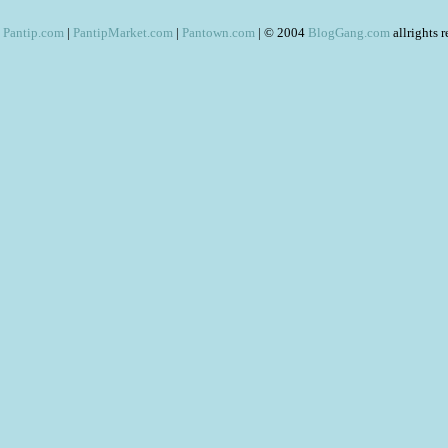
Pantip.com
|
PantipMarket.com
|
Pantown.com
| © 2004
BlogGang.com
allrights 