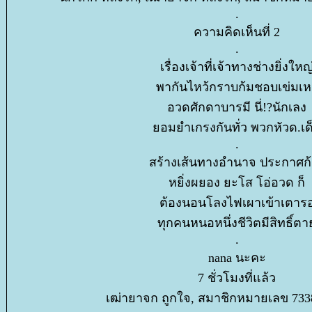
.
ความคิดเห็นที่ 2
.
เรื่องเจ้าที่เจ้าทางช่างยิ่งใหญ
พากันไหว้กราบก้มชอบเข่มเห
อวดศักดาบารมี นี่!?นักเลง
อมยำเกรงกันทั่ว พวกหัวด.เด
.
สร้างเส้นทางอำนาจ ประกาศก
หยิ่งผยอง ยะโส โอ่อวด ก็
ต้องนอนโลงไฟเผาเข้าเตาร
ทุกคนหนอหนึ่งชีวิตมีสิทธิ์ต
.
nana นะคะ
7 ชั่วโมงที่แล้ว
เฒ่ายาจก ถูกใจ, สมาชิกหมายเลข 733