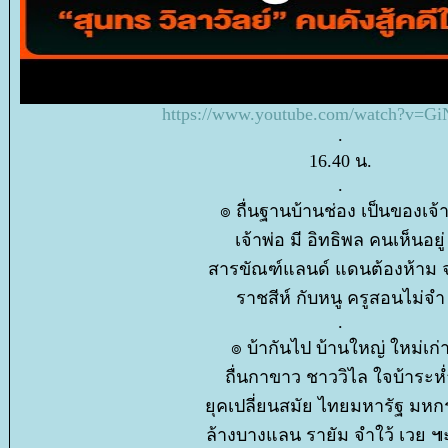
https://www.youtube.com/watch?v=Gi
.
16.40 น.
.
๏ ถื่นฐานบ้านช่อง เป็นของเจ้าท
เจ้าพ่อ มี อิทธิพล คนเห็นอยู่
สารขัณฑ์แลนด์ แดนต้องห้าม จ
ราชสีห์ กับหนู ครูสอนไม่จำ
.
๏ บ้ากันไป บ้านใหญ่ ใหม่เก่
ถื่นกาขาว ชาววิไล ใจบ้าระห่
ุคเปลี่ยนสมัย ไทยมหารัฐ มห
ล้างบางแลน รายัม จำใว้ เวย 