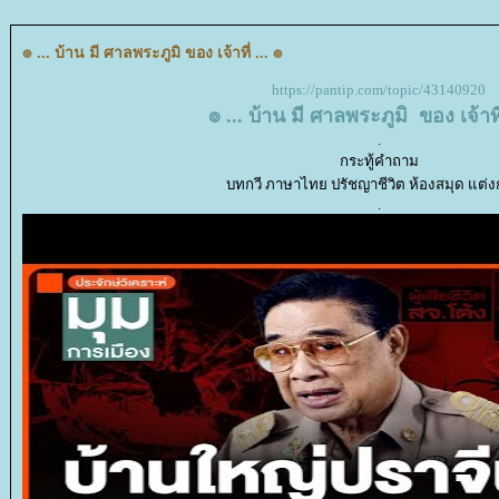
๏ ... บ้าน มี ศาลพระภูมิ ของ เจ้าที่ ... ๏
https://pantip.com/topic/43140920
๏ ... บ้าน มี ศาลพระภูมิ ของ เจ้าที
.
กระทู้คำถาม
บทกวี ภาษาไทย ปรัชญาชีวิต ห้องสมุด แต่
.