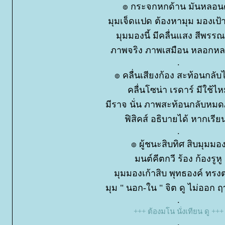
๏ กระจกหกด้าน มันหลอน
มุมเจ็ดแปด ต้องหามุม มองเ
มุมมองนี้ มีคลื่นแสง สีพร
ภาพจริง ภาพเสมือน หลอกห
.
๏ คลื่นเสียงก้อง สะท้อนกลั
คลื่นโซน่า เรดาร์ มีใช้ไ
มีราจ นั่น ภาพสะท้อนกลับหม
ฟิสิคส์ อธิบายได้ หากเรียนร
.
๏ ผู้ชนะสิบทิศ สิบมุมมอ
มนต์คีตกวี ร้อง ก้องรูหู
มุมมองเก้าสิบ พุทธองค์ ทรงตร
มุม " นอก-ใน " จิต ดู ไม่ออก
.
+++ ต้องมโน นั่งเทียน ดู +++
.