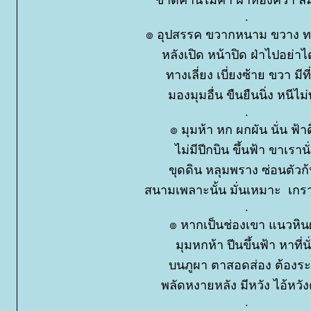
.
๏ อุปสรรค ขวากหนาม ขวาง ทา
หลังเปิด หน้าปิด ฝ่าไปอย่าได
ทางเลี่ยง เบี่ยงซ้าย ขวา มีที
มองมุมอื่น ขืนยืนนิ่ง หนีไม่
.
๏ มุมห้า หก ผกผัน นั่น ฟ้า
ไม่มีปีกบิน ขึ้นฟ้า ขาเรานั
ขุดดิน หลุมพราง ซ่อนตัว
สนามเพลาะนั้น มั่นเหมาะ เกร
.
๏ หากเป็นช่องเขา แนวหิ
มุมหกห้า ปีนขึ้นฟ้า หาที่นั
บนภูผา ตาสอดส่อง ต้องระ
พลัดหงายหลัง มีหวัง ไอ้หว
.