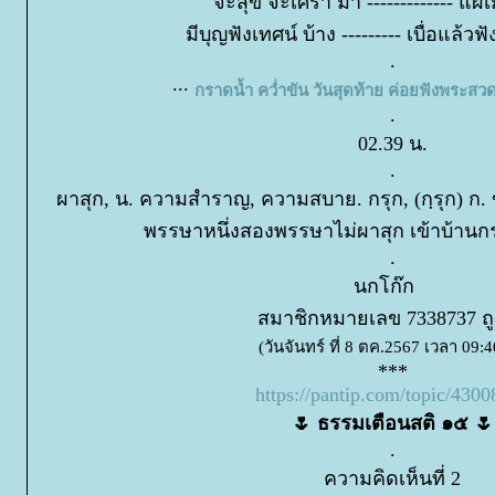
จะสุข จะเศร้า มา ------------- แผ
มีบุญฟังเทศน์ บ้าง --------- เบื่อแล
.
...
กราดน้ำ คว่ำขัน วันสุดท้าย ค่อยฟังพระส
.
02.39 น.
.
ผาสุก, น. ความสำราญ, ความสบาย. กรุก, (กฺรุก) ก. ขลุ
พรรษาหนึ่งสองพรรษาไม่ผาสุก เข้าบ้านก
.
นกโก๊ก
สมาชิกหมายเลข 7338737 ถ
(วันจันทร์ ที่ 8 ตค.2567 เวลา 09:4
***
https://pantip.com/topic/430
🌷 ธรรมเตือนสติ ๑๕ 🌷
.
ความคิดเห็นที่ 2