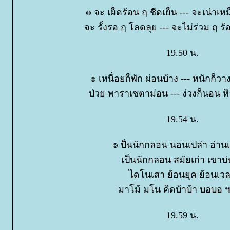
๏ จะ เผ็ดร้อน ฤ ชืดเย็น --- จะเน่าเ
จะ รั้งรอ ฤ โลดลุย --- จะไม่ร่วม ฤ ร
19.50 น.
๏ เหนื่อยก็พัก ผ่อนบ้าง --- หนักก็วา
ป่วย พาราเซตาม่อน --- ง่วงก็นอน ห
19.54 น.
๏ ป็นนักกลอน นอนเปล่า อ่าน
เป็นนักกลอน สมัยเก่า เขาบ่
ไดโนเสา ย้อนยุค ย้อนเว
มาโม้ มโน คิดบ้าบ้า บอบอ
19.59 น.