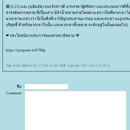
🔴 [2.25] และ (มุฮัมมัด) จงแจ้งข่าวดี แก่บรรดาผู้ศรัทธา และประกอบการดีท
สวรรค์หลากหลาย ที่เบื้องล่าง มีลำน้ำหลายสายไหลผ่าน คราวใดที่พวกเขา ได้รั
พวกเขาจะกล่าวว่า นี่เป็นสิ่งที่เราได้ถูกประทานมาก่อน และพวกเขา จะถูกประท
บริสุทธิ์ สำหรับพวกเขาในนั้น และพวกเขาทั้งหลาย จะพักอยู่ในนั้นตลอดไป}
❤ ประโยชน์บางประการของศาสนาอิสลาม 💙
https://justpaste.it/b790p
ดย: ศาสนาอิสลาม IP: 172.96.141.81 วันที่: 4 ตุลาคม 2567 เวลา:3:52:30 น.
ชื่อ :
Comment :