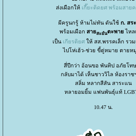
ส่งเผือกให้
เกี๊ยะติดยศ พร้อมสาย
ผีครูนกรู้ ห้ามไม่ทัน ดันใช้
ก. สระ
พร้อมเผือก
สา
ตะพา
ไหล
สะอ๋น
เป็น
เกียรติยศ
ห้ สส.พรรคเล็ก รวมเ
ไปโห่เฮ้ว-ช่วย ขี้ตู่หมาย ตายหม
สี่ปีกว่า อ้อนขอ พันทิป อภัยโทษ
กลับมาได้ เห็นชาววิไล ห้องราชฯ
สลิ่ม หลากสีสัน สาระแน
หลายอมยิ้ม แฟนพันธุ์แท้ LG
10.47 น.