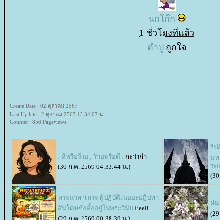
นกโก๊ก
1 ชั่วโมงที่แล้ว
ตำปู
ถูกใจ
Create Date : 02 ตุลาคม 2567
Last Update : 2 ตุลาคม 2567 15:34:07 น.
Counter : 856 Pageviews.
ริป
: ดีหรือร้าย ; ร้ายหรือดี :
กะว่าก๋า
มหา
Tal
(30 ก.ค. 2569 04:33:44 น.)
(30
พระนาลกเถระ ผู้ปฏิบัติเนยยะปฏิปทา
ฝน
สันโดษซึ่งตั้งอยู่ในพระวินั
Beeli
(29
(29 ก.ค. 2569 00:38:39 น.)