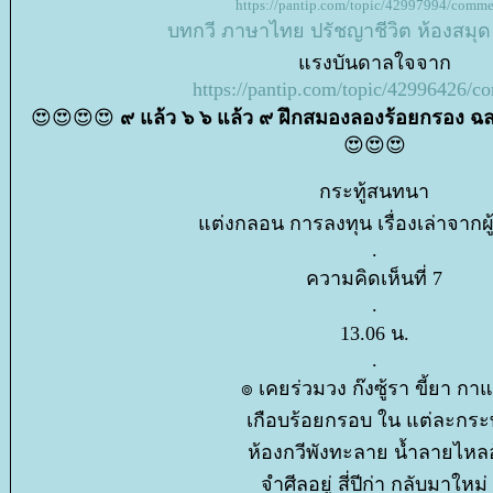
https://pantip.com/topic/42997994/comm
บทกวี
ภาษาไท
ปรัชญาชีวิต
ห้องสมุด
รงบันดาลใจจาก
https://pantip.com/topic/42996426/
😍😍😍😍
๙ แล้ว ๖ ๖ แล้ว ๙ ฝึกสมองลองร้อยกรอง ฉลอ
😍😍😍
กระทู้สนทนา
ต่งกลอน การลงทุน เรื่องเล่าจากผู้
.
ความคิดเห็นที่ 7
.
13.06 น.
.
๏ เคยร่วมวง ก๊งซู้รา ขี้ยา กา
เกือบร้อยกรอบ ใน แต่ละกระท
ห้องกวีพังทะลาย น้ำลายไหลอู
จำศีลอยู่ สี่ปีก่า กลับมาใหม่