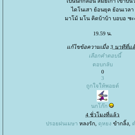
เป็นนักกลอน สมัยเก่า เขาบ่นว
ไดโนเสา ย้อนยุค ย้อนเวลา
มาโม้ มโน คิดบ้าบ้า บอบอ ๚
19.59 น.
ก้ไขข้อความเมื่อ
3 นาทีที่แล
เลือกคำตอบนี้
ตอบกลับ
0
3
ถูกใจให้พอยต์
นกโก๊ก
4 ชั่วโมงที่แล้ว
ปรอยฝนเมษา
หลงรัก,
ดุหยง
ขำกลิ้ง,
ต