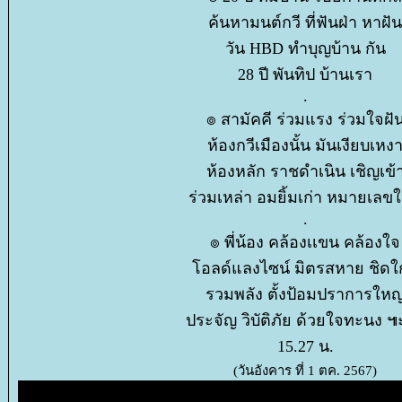
ค้นหามนต์กวี ที่ฟันฝ่า หาฝัน
วัน HBD ทำบุญบ้าน กัน
28 ปี พันทิป บ้านเรา
.
๏ สามัคคี ร่วมแรง ร่วมใจฝั
ห้องกวีเมืองนั้น มันเงียบเหง
ห้องหลัก ราชดำเนิน เชิญเข้
ร่วมเหล่า อมยิ้มเก่า หมายเลขใ
.
๏ พี่น้อง คล้องเเขน คล้องใจ
อลด์แลงไซน์ มิตรสหาย ชิดใก
รวมพลัง ตั้งป้อมปราการใหญ
ประจัญ วิบัติภัย ด้วยใจทะนง 
15.27 น.
(วันอังคาร ที่ 1 ตค. 2567)