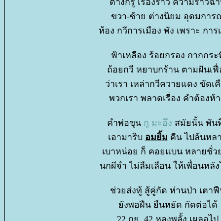
ต่างก็รู้ เรื่องราว ความร้าวฉ
ขวา-ซ้าย ต่างนิยม อุดมการณ
ห้อง กวีการเมือง พัง เพราะ การเ
ฟ้าเหลือง ร้อยกรอง กากกระพี
ถ้อยกวี หยาบกร้าน ตามฝันเฟื่
ว่าเรา เหล่ากวีควายแดง ขัดเค
พวกเรา พลาดเรื่อง คำต้องห้
คำพ่อขุน
กู มะอึง
สมัยนั้น พัน
เอามาริบ
อมยิ้ม
คืน ไปล้นหล
เบาหน่อย ก็ คอยแบน หลายชั่ว
นกผีจำ ไม่ลืมเลือน ให้เพื่อนหลัง
ช่วยส่งทู้ สู้คู่กัด ห่านป่า เตาฟ
ังพอฝืน ยืนหยัด กัดต่อได้
22 กย. 42 หลงพลั้ง เผลอไป