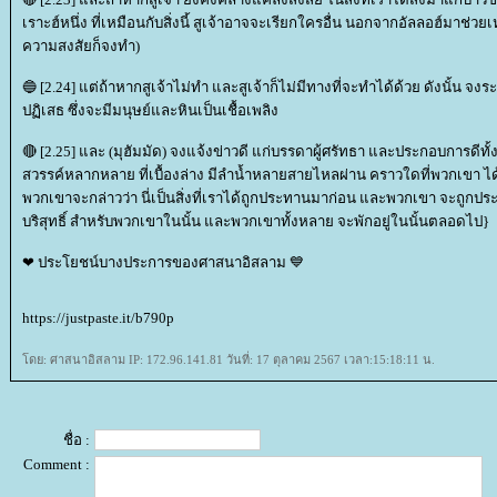
เราะฮ์หนึ่ง ที่เหมือนกับสิ่งนี้ สูเจ้าอาจจะเรียกใครอื่น นอกจากอัลลอฮ์มาช่วยเห
ความสงสัยก็จงทำ)
🔵 [2.24] แต่ถ้าหากสูเจ้าไม่ทำ และสูเจ้าก็ไม่มีทางที่จะทำได้ด้วย ดังนั้น จงร
ปฏิเสธ ซึ่งจะมีมนุษย์และหินเป็นเชื้อเพลิง
🔴 [2.25] และ (มุฮัมมัด) จงแจ้งข่าวดี แก่บรรดาผู้ศรัทธา และประกอบการดีท
สวรรค์หลากหลาย ที่เบื้องล่าง มีลำน้ำหลายสายไหลผ่าน คราวใดที่พวกเขา ได้รั
พวกเขาจะกล่าวว่า นี่เป็นสิ่งที่เราได้ถูกประทานมาก่อน และพวกเขา จะถูกประท
บริสุทธิ์ สำหรับพวกเขาในนั้น และพวกเขาทั้งหลาย จะพักอยู่ในนั้นตลอดไป}
❤ ประโยชน์บางประการของศาสนาอิสลาม 💙
https://justpaste.it/b790p
ดย: ศาสนาอิสลาม IP: 172.96.141.81 วันที่: 17 ตุลาคม 2567 เวลา:15:18:11 น.
ชื่อ :
Comment :