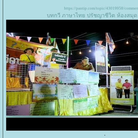
https://pantip.com/topic/43019958/commen
บทกวี
ภาษาไท
ปรัชญาชีวิต
ห้องสมุด
.