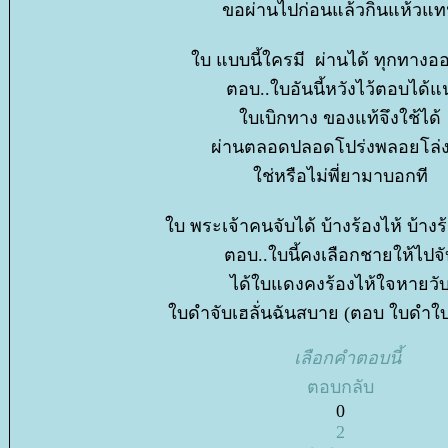
ขอผ่านไปก่อนแล้วกินแห้วแ
บ แบบนี้ใครมี ผ่านได้ ทุกทางออ
ตอบ..ใบอันนี้หวังไว้ตอบได้แน
บเบิกทาง ของแท้จึงใช้ได้
ผ่านตลอดปลอดโปร่งพลอยโล่
ช่หรือไม่พี่ยามาบอกที
บ พระเจ้าคนจับได้ บ้างร้องไห้ บ้างร้อ
ตอบ..ใบนี้คงเลือกชายให้ไปจั
ได้ใบแดงคงร้องไห้ใจหายวั
บดำจับเฮลั่นฉันสบาย (ตอบ ใบดำใ
เลือกคำตอบนี้
ตอบกลับ
0
2