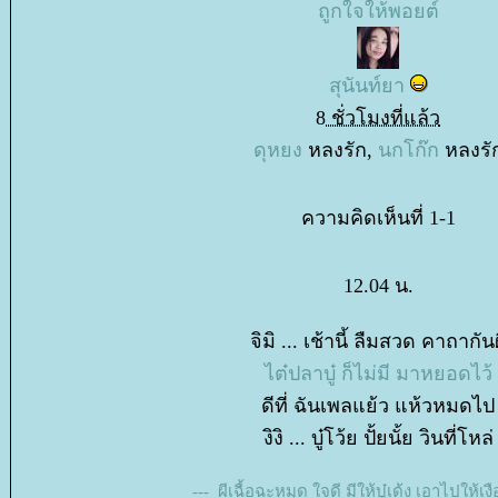
ถูกใจให้พอยต์
สุนันท์ยา
8 ชั่วโมงที่แล้ว
ดุหยง
หลงรัก,
นกโก๊ก
หลงรั
ความคิดเห็นที่ 1-1
12.04 น.
จิมิ ... เช้านี้ ลืมสวด คาถากัน
ไต๋ปลาบู๋ ก็ไม่มี มาหยอดไว้
ดีที่ ฉันเพลแย้ว แห้วหมดไป
งิงิ ... บู๋โว้ย ปั้ยนั้ย วินที่โหล่
--- ผีเฉื้อฉะหมุด ใจดี มีให้บู๋เด้ง เอาไปให้เง