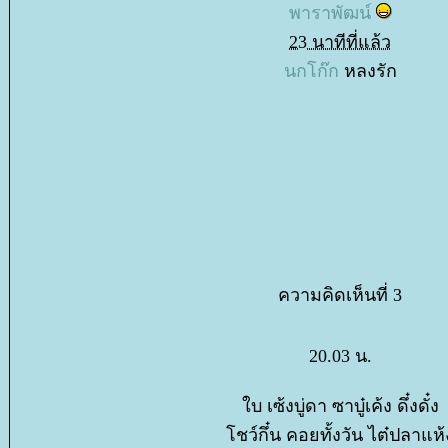
พาราพัฒน์
23 นาทีที่แล้ว
นกโก๊ก
หลงรัก
ความคิดเห็นที่ 3
20.03 น.
บ เซ้งบู่ดา ซาบู๋เค้ง ดึ๋งดั๋ง
ชว์กึ๋น คอยทั้งวัน ไต๋ปลาแห้