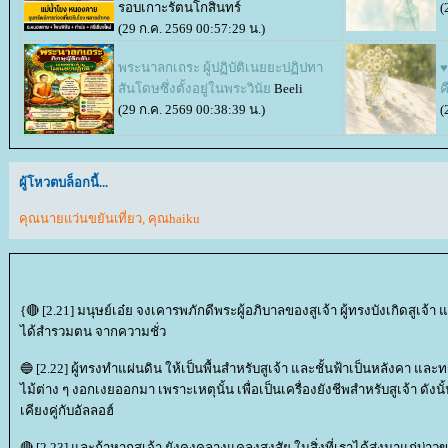
รอบเกาะรัตนโกสินทร์
(
(29 ก.ค. 2569 00:57:29 น.)
พระนาลกเถระ ผู้ปฏิบัติเนยยะปฏิปทา
♥
สันโดษซึ่งตั้งอยู่ในพระวินั
Beeli
ค
(29 ก.ค. 2569 00:38:39 น.)
(
ผู้โหวตบล็อกนี้...
คุณนายแว่นขยันเที่ยว
,
คุณhaiku
{🔴 [2.21] มนุษย์เอ๋ย จงเคารพภักดีพระผู้อภิบาลของสูเจ้า ผู้ทรงบังเกิดสูเจ้า 
ได้สำรวมตน จากความชั่ว
🔵 [2.22] ผู้ทรงทำแผ่นดิน ให้เป็นพื้นสำหรับสูเจ้า และชั้นฟ้าเป็นหลังคา 
ไม้ต่าง ๆ งอกเงยออกมา เพราะเหตุนั้น เพื่อเป็นเครื่องยังชีพสำหรับสูเจ้า ดังนั้นเมื
เคียงคู่กับอัลลอฮ์
🔴 [2.23] และถ้าหากสูเจ้า ยังคงคลางแคลงสงสัย ในสิ่งที่เราได้ส่งมาแก่บ่าวขอ