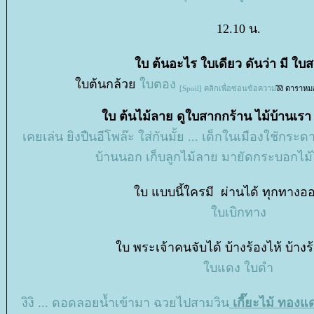
12.10 น.
บ ต้นอะไร ใบเดียว ดันว่า มี ใบ
บต้นกล้ว
บตอง
[Spoil] คลิกเพื่อซ่อนข้อความ
งิงิ ดาราหม
บ ต้นไม้ลาย ดูใบสากกร้าน ไม้บ้านเรา
เคยเล่น ยิงปืนอีโพล๊ะ ใส่กันมั้ย ... เด็กในเมืองใชักระดา
บ้านนอก เก็บลูกไม้ลาย มายัดกระบอกไม้ไ
บ แบบนี้ใครมี ผ่านได้ ทุกทางออ
บเบิกทาง
บ พระเจ้าคนจับได้ บ้างร้องไห้ บ้างร้อ
บแดง ใบดำ
งิงิ ... ดอดลอยน้ำเข้ามา ฉวยไปสามวิน
เกี๊ยะไม้ ทองแด