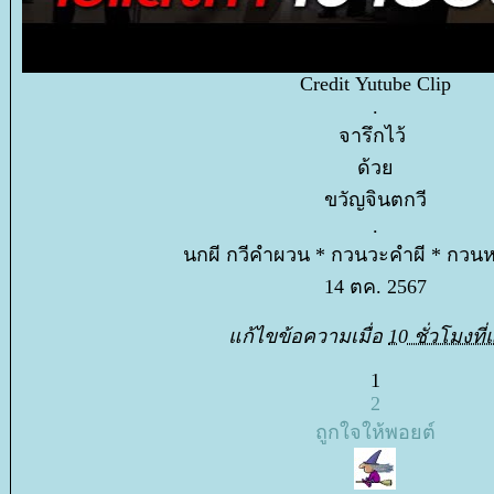
Credit Yutube Clip
.
จารึกไว้
ด้ว
ขวัญจินตกวี
.
นกผี กวีคำผวน * กวนวะคำผี * กวน
14 ตค. 2567
ก้ไขข้อความเมื่อ
10 ชั่วโมงที่
1
2
ถูกใจให้พอยต์