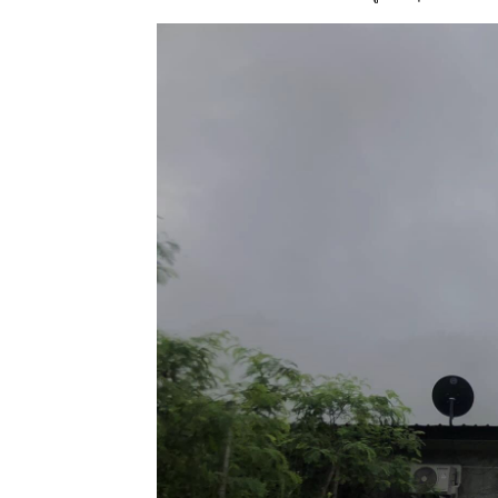
mallow
10 ธค 63 ขี้
ไก่ย่าน &
เครือตี่แต้ -
Mile a
minute &
Scarlet
morning
glory
7 ธค 63
Grevillea -
Spider
flower
5 ธ.ค.63
ผ่นดินของ
พ่อ
3 ธค 63 @
วัดต้นเกว๋น
27 พย 63
ดงพันทิพย์
18 พย 63
เอื้องหมา
นาดอกชมพู