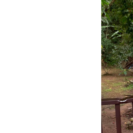
Brownea
ariza Benth.
23 มค 63
ฤดูกาล
ดอกไม้แดง -
สกเขา
20 มค 63
ดอกไม้
ขอบคุณ
12 มค 63
ปรงล้าง
ขวด - Bottle
Brush Tree
10 มค 62
ตะพาบ 244
- แจก
5 มค 63 แค
ฝรั่งสีชมพู -
Mata Raton
3 มค 63
สวัสดีปีใหม่