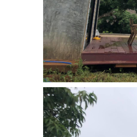
ปลงผัก
12 สค 63
วันแม่
4 สค 63
ตะพาบ 258
- สดชื่น
29 กค 63
กระเจียว
28 กค 63
วันพระกับ
ความรัก
23 กค 63 วิถี
เกษตรกร 5
11 กค 63 วัด
สมเด็จภูเรือ
มิ่งเมือง
30 มิย 63
อันเนื่องมา
จากการป่ว
4 - สาเหตุ