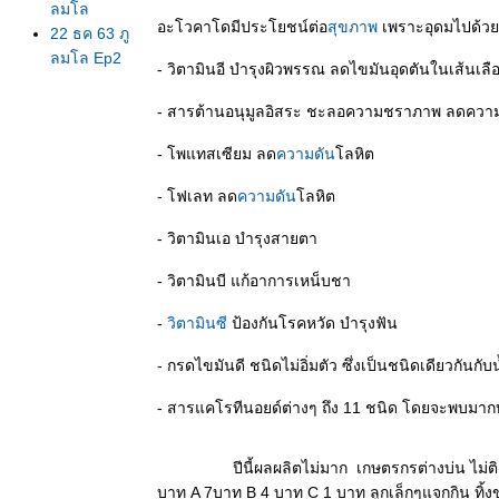
ลมโล
อะโวคาโดมีประโยชน์ต่อ
สุขภาพ
เพราะอุดมไปด้วยว
22 ธค 63 ภู
ลมโล Ep2
- วิตามินอี บำรุงผิวพรรณ ลดไขมันอุดตันในเส้นเลื
บ้านร่องกล้า
21 ธค 63
- สารต้านอนุมูลอิสระ ชะลอความชราภาพ ลดความ
เพิ่งไปมา ภู
- โพแทสเซียม ลด
ความดัน
ลหิต
ลมโล ยังไม่
บานนะจ๊ะ
- โฟเลท ลด
ความดัน
ลหิต
EP 1 ใบไม้
ดง
- วิตามินเอ บำรุงสายตา
19 ธค 63
ตามล่า
- วิตามินบี แก้อาการเหน็บชา
นางพญาเสือ
-
วิตามินซี
ป้องกันโรคหวัด บำรุงฟัน
คร่ง
15 ธค 63
- กรดไขมันดี ชนิดไม่อิ่มตัว ซึ่งเป็นชนิดเดียวกั
ตะพาบ 267
ปฐมวั
- สารแคโรทีนอยด์ต่างๆ ถึง 11 ชนิด โดยจะพบมากบริเว
14 ธค 63
ครอบ
ปีนี้ผลผลิตไม่มาก เกษตรกรต่างบ่น ไม่ติดลูก ลูก
จักรวาล -
บาท A 7บาท B 4 บาท C 1 บาท ลูกเล็กๆแจกกิน ทิ้
Country