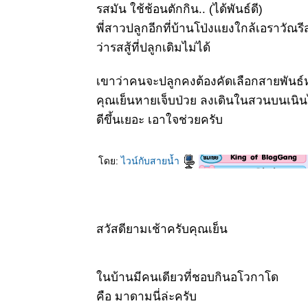
รสมัน ใช้ช้อนตักกิน.. (ได้พันธ์ดี)
พี่สาวปลูกอีกที่บ้านโป่งแยงใกล้เอราวัณรี
ว่ารสสู้ที่ปลูกเดิมไม่ได้
เขาว่าคนจะปลูกคงต้องคัดเลือกสายพันธ์หน
คุณเย็นหายเจ็บป่วย ลงเดินในสวนบนเนิน
ดีขึ้นเยอะ เอาใจช่วยครับ
ดย:
ไวน์กับสายน้ำ
สวัสดียามเช้าครับคุณเย็น
นบ้านมีคนเดียวที่ชอบกินอโวกาโด
คือ มาดามนี่ล่ะครับ