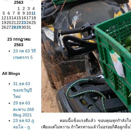
2563
1
2
3
4
5
6
7
8
9
10
11
12
13
14
15
16
17
18
19
20
21
22
23
24
25
26
27
28
29
30
31
23 กรกฏาคม
2563
23 กค 63 วิถี
เกษตรกร 5
All Blogs
31 ธค 63
ของขวัญปี
หม่
29 ธค 63
ตะพาบ 268
Blog 2021
23 ธค 63 ภู
ตอนนี้แข็งแรงดีแล้ว ขอบคุณทุกกำลังใจ. รีบมา
ลมโล - ภู
เพียงแต่ไม่หวาน ถ้าใครทานแล้วไม่อร่อยก็คือลูกนั้