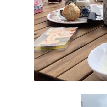
Rope Tree -
Sterculia
villosa
Roxb.
3 มีค 63 จั่น-
กระพี้จั่น -
Millettia
brandisiana
29 กพ 63
ถนนสา
ดอกไม้ -
เหลืองอินเดี
- Golden
Tree
27 กพ 63
เสี้ยวดอก
ขาว -
Bauhinia
variegata
22 กพ 63
ตะพาบ 247
ไล่ยังไงก็ไม่
ไป