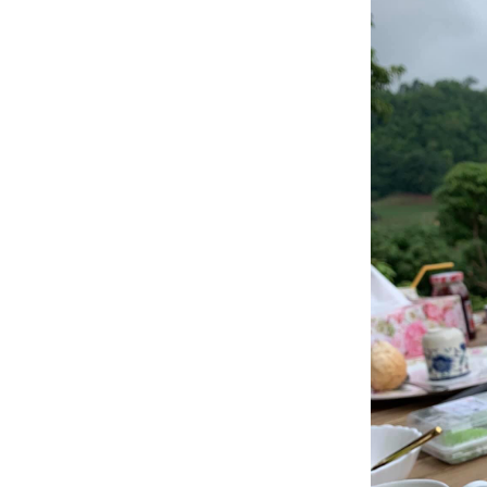
20 กพ 63
พลับพลึงจักร
พรรดิ์ -
พลับพลึง
คระอินโด
17 กพ 63
Eucharis
grandiflora -
กวักและมหา
ชค -
Amazon lily
14 กพ 63
วันแห่งความ
รัก - โมก -
ศรีอโยธยา
10 กพ 63
ตะพาบ 246
- แสดงออก
ถึงความรัก
5 กพ 63
ฤดูกาล