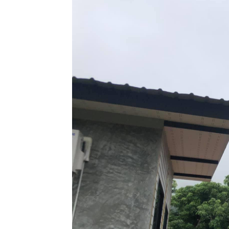
ทำสวน
20 ตค 63 มี
ต่ดอกไม้
18 ตค 63
คอสมอส
17 ตค 63
ผีเสื้อและ
ดอกเข็ม
15 ตค 63
ดอกรวงผึ้ง
4 ตค 63
หลงเสน่ห์ผ้า
ไทย 2
17 กย 63 วัน
สารทไท
11 กย 63
ี่หุบเมือ
งกาญ
4 กย 63 หลง
เสน่ห์ผ้าไท
21 สค 63