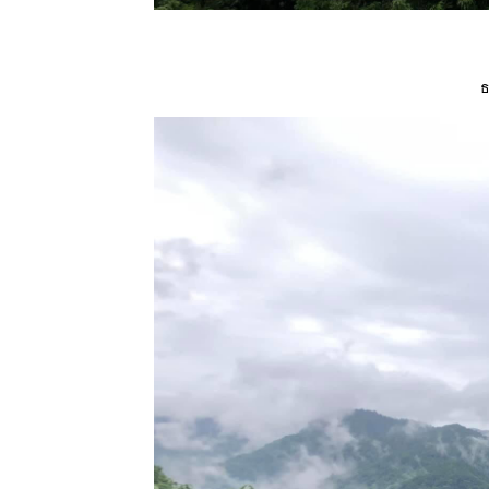
taitensis
DC.
14 เมย 63
ขึ้นปีใหม่
ธ
ดอกไม้ไหว้
พระ มะลิ
ซ้อน - เข็ม
ขาว
11 เมย 63
กงจืดตำลึง
หมูสับ
8 เมย 63
มกหลวง
สีชมพู -
Holarrhena
pubescens
(Buch.-
Ham.)
Wall.ex
G.Don
5 เมย 63
มกหลวง-
Holarrhena