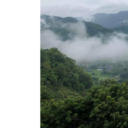
Orange
Jasmine
4 พค 63 "
กล้วยปิ้ง"
3 พค 63 ไข่
ดาว -
Oncoba
2 พค 63
Colorful
Frangipani
2020
29 เมย 63
วัดเจดีย์เจ็ด
อด
26 เมย 63
วันดี2
22 เมย 63
วันดี
16 เมย 63
พุด - พุดทูอิน
วัน
Gardenia