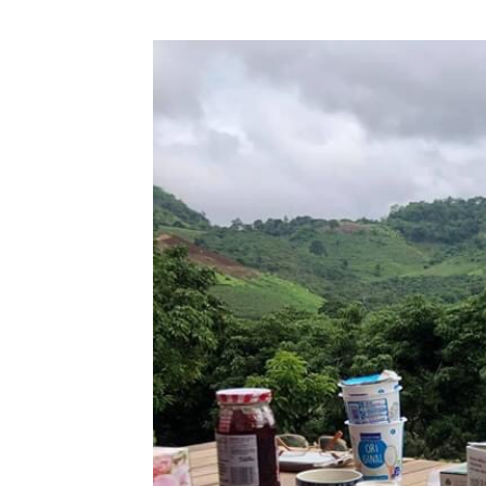
Roxb. ex
Lindl.
21 มีค 63
ศรีตรัง
Jacaranda
20 มีค 63
นสวน
19 มีค 63
ช้างน้าว
18 มีค 63
COVID-19
15 มีค 63
คัดเค้า2 -
Siamese
Randia
6 มีค 63 ชุ่ม
ชื่นเบิกบาน
รับฝนแรก
ของปี
5 มีค 63 ปอ
ตู๊บหูช้าง -
Elephant