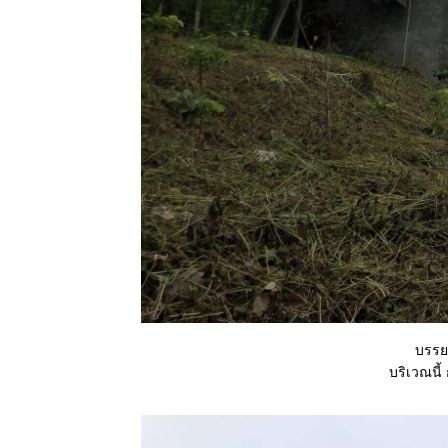
Costus
fissiligulatus
11 พย 63 ทุ่ง
ปรงทอง
2 พย 63
ตะพาบ 264
รงเรียน
ของหนู
31 ตค 63
ปีบ - Cork
Tree
28 ตค 63
เอื้องหมา
นาดอกชมพู
Costus
fissiligulatus
26 ตค 63
บรรย
เราเที่ยวด้ว
บริเวณน
กันสารพัน
ปัญหา
22 ตค 63