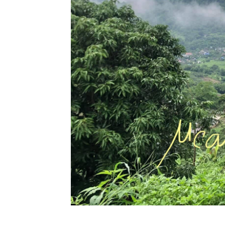
pubescens
(Buch.-
Ham.)
Wall.ex
G.Don
3 เมย 63 พุด
น้ำ -
Gardenia
hydrophilia
2 เมย 63
ี่หุบเมือ
งกาญจน์
30 มีค 63
พุด ; พุด
เวียดนาม -
Gardenia
jasminoides
J.Ellis
28 มีค 63
เอื้องช้าง
น้าว - เอื้อง
คำตาควาย -
Dendrobium
pulchellum