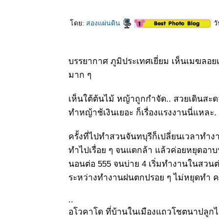
ดย:
สองแผ่นดิน
วั
บรรยากาศ ภูมิประเทศเยี่ยม เห็นเมฆลอย
มาก ๆ
เห็นใต้ต้นไม้ หญ้าถูกกำจัด.. สวยเดินสะดวก
ทำหญ้าช้เงินเยอะ ก็เรื่องแรงงานนี่แหละ.
ครั้งที่ไปทำสวนจันทบุรีก็เปลี่ยนเวลาทำง
ทำไปเรื่อย ๆ จนแดกล้า แล้วค่อยหยุดอา
นอนต่อ 555 จนบ่าย 4 เริ่มทำงานในสวนต
ระหว่างทำงานฝนตกปรอย ๆ ไม่หยุดทำ 
..
อโวคาโด ที่บ้านในเมืองแถวโชตนาปลูกไว