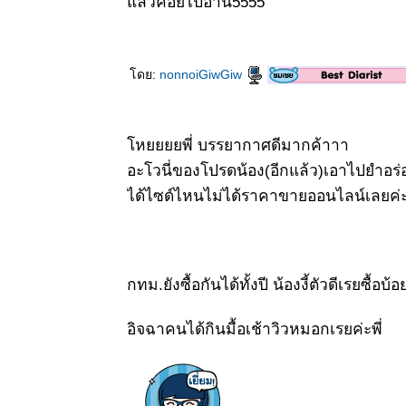
ล้วค่อยไปอ่าน5555
ดย:
nonnoiGiwGiw
หยยยยพี่​ บรรยากาศดีมากค้าาา
อะโวนี่ของโปรดน้อง(อีกแล้ว)​เอาไปยำอร่
ได้ไซด์ไหนไม่ได้ราคาขายออนไลน์เลยค่ะพ
กทม.ยังซื้อกันได้ทั้งปี​ น้องงี้ตัวดีเรยซื้อ
อิจฉาคนได้กินมื้อเช้าวิวหมอกเรยค่ะพี่