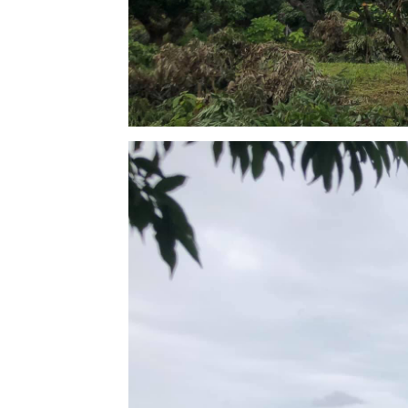
21 พค 63
วัดพระธาตุ
ลำปางหลวง
ตอนที่ 1
19 พค 63
พลับพลึงป่า
กระเทียม
ช้าง -
CRINUM
AMOENUM
ROXB.
6 พค 63
วิสาขบูชา
7 พค 63
ตะพาบ
อุปสรรคครั้ง
หม่. My
lovely Six
Famous
roses
6 พค 63
ดอกแก้ว -