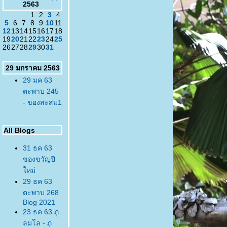
2563
1
2
3
4
5
6
7
8
9
10
11
12
13
14
15
16
17
18
19
20
21
22
23
24
25
26
27
28
29
30
31
29 มกราคม 2563
29 มค 63
ตะพาบ 245
- ของสะสม1
All Blogs
31 ธค 63
ของขวัญปี
หม่
29 ธค 63
ตะพาบ 268
Blog 2021
23 ธค 63 ภู
ลมโล - ภู