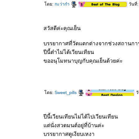
Rope Tree -
ดย:
กะว่าก๋า
วันที
Sterculia
villosa
Roxb.
3 มีค 63 จั่น-
สวัสดีค่ะคุณเย็น
กระพี้จั่น -
Millettia
brandisiana
บรรยากาศที่วัดแตกต่างจากช่วงสถานกา
29 กพ 63
ปีนี้ต๋าไม่ได้เวียนเทียน
ถนนสา
ขออนุโมทนาบุญกับคุณเย็นด้วยค่ะ
ดอกไม้ -
เหลืองอินเดี
- Golden
Tree
27 กพ 63
เสี้ยวดอก
ดย:
Sweet_pills
วั
ขาว -
Bauhinia
variegata
22 กพ 63
ปีนี้เวียนเทียนไม่ได้ไปเวียนเทียน
ตะพาบ 247
ต่นั่งสวดมนต์อยู่ที่บ้านค่ะ
ไล่ยังไงก็ไม่
บรรยากาศดูเงียบเหงา
ไป