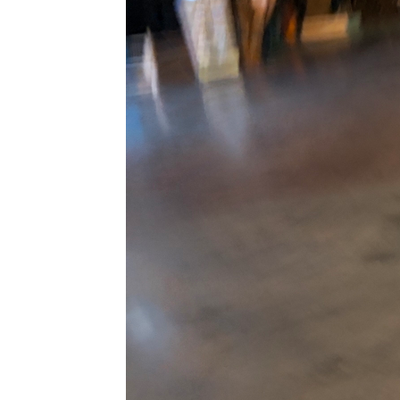
Costus
fissiligulatus
11 พย 63 ทุ่ง
ปรงทอง
2 พย 63
ตะพาบ 264
รงเรียน
ของหนู
31 ตค 63
ปีบ - Cork
Tree
28 ตค 63
เอื้องหมา
นาดอกชมพู
Costus
fissiligulatus
26 ตค 63
เราเที่ยวด้ว
กันสารพัน
ปัญหา
22 ตค 63