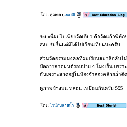
21 พค 63
วัดพระธาตุ
ดย: คุณต่อ (
toor36
ลำปางหลวง
ตอนที่ 1
19 พค 63
พลับพลึงป่า
ระยะนี้ผมไปเพียงวัดเดียว คือวัดแก้วพิทั
กระเทียม
สงบ ร่มรื่นแต่มิได้ไปเวียนเทียนนะครับ
ช้าง -
CRINUM
AMOENUM
ส่วนวัดธรรมมงคลที่ผมเรียนสมาธิกลับไม่ได
ROXB.
ปิดการสวดมนต์รอบบ่าย 4 โมงเย็น เพราะ
6 พค 63
วิสาขบูชา
กันเพราะสวดอยู่ในห้องจำลองคล้ายถ่ำติด
7 พค 63
ตะพาบ
ดูภาพข้างบน หลอน เหมือนกันครับ 555
อุปสรรคครั้ง
หม่. My
lovely Six
ดย:
ไวน์กับสายน้ำ
Famous
roses
6 พค 63
ดอกแก้ว -