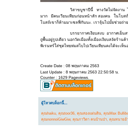
ทำสวน
20 ตค 63 มี
วิสาขบูชาปีนี้ ทางวัดไม่จัดงาน ไม่มีเทศน์ 
ต่ดอกไม้
มาก มีคนเวียนเทียนก่อนหน้าสัก สองคน ในโบสถ์มีสอ
18 ตค 63
บสถ์เขาก็ห้ามมาเซลฟี่กันนะ. เราจุ้นไปมั้ยช่วยถ
คอสมอส
17 ตค 63
บรรยากาศเงียบสงบ อากาศเย็นสบาย เดินไปรอบ
ผีเสื้อและ
ถูพื้นอยู่รูปเดียว นอกวัดเมืองทั้งเมืองเงียบสงัด
ดอกเข็ม
พิเรนทร์ใส่ชุดไทยห่มสไบไปเวียนเทียนคงได้จะเห็นอ
15 ตค 63
ดอกรวงผึ้ง
4 ตค 63
Create Date : 08 พฤษภาคม 2563
หลงเสน่ห์ผ้า
Last Update : 8 พฤษภาคม 2563 22:50:58 น.
ไทย 2
Counter : 1629 Pageviews.
17 กย 63 วัน
สารทไท
11 กย 63
ี่หุบเมือ
ผู้โหวตบล็อกนี้...
งกาญ
คุณhaiku
,
คุณtoor36
,
คุณสองแผ่นดิน
,
คุณMax Bullib
4 กย 63 หลง
คุณnonnoiGiwGiw
,
คุณภาวิดา คนบ้านป่า
,
คุณทนายอ้
เสน่ห์ผ้าไท
21 สค 63