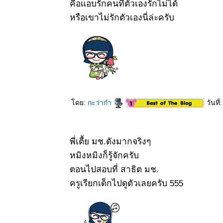
คือแอบรักคนที่ตัวเองรักไม่ได้
pubescens
(Buch.-
หรือเขาไม่รักตัวเองนี่ล่ะครับ
Ham.)
Wall.ex
G.Don
3 เมย 63 พุด
น้ำ -
Gardenia
hydrophilia
2 เมย 63
ี่หุบเมือ
ดย:
กะว่าก๋า
วันที
งกาญจน์
30 มีค 63
พุด ; พุด
เวียดนาม -
พี่เตื้ย มช.ดังมากจริงๆ
Gardenia
หมิงหมิงก็รู้จักครับ
jasminoides
J.Ellis
ตอนไปสอบที่ สาธิต มช.
28 มีค 63
ครูเรียกเด็กไปดูตัวเลยครับ 555
เอื้องช้าง
น้าว - เอื้อง
คำตาควาย -
Dendrobium
pulchellum