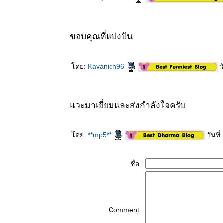
ขอบคุณที่แบ่งปัน
ดย:
Kavanich96
ว
วะมาเยี่ยมและส่งกำลังใจครับ
ดย:
**mp5**
วันที
ชื่อ :
Comment :