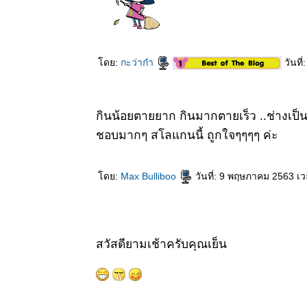
Roxb. ex
Lindl.
21 มีค 63
ศรีตรัง
Jacaranda
ดย:
กะว่าก๋า
วันที
20 มีค 63
นสวน
19 มีค 63
กินน้อยตายยาก กินมากตายเร็ว ..ช่างเป็น
ช้างน้าว
ชอบมากๆ สโลแกนนี้ ถูกใจๆๆๆๆ ค่ะ
18 มีค 63
COVID-19
15 มีค 63
ดย:
Max Bulliboo
วันที่: 9 พฤษภาคม 2563 เว
คัดเค้า2 -
Siamese
Randia
6 มีค 63 ชุ่ม
ชื่นเบิกบาน
สวัสดียามเช้าครับคุณเย็น
รับฝนแรก
ของปี
5 มีค 63 ปอ
ตู๊บหูช้าง -
Elephant