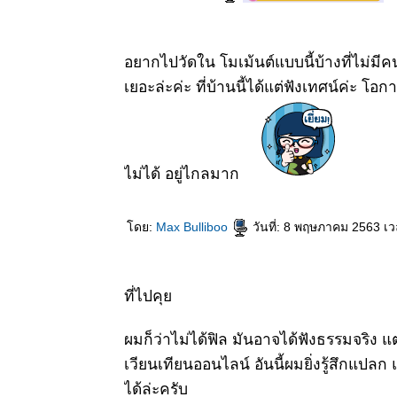
25 มิย 63
ตะพาบ 255-
สุดสายตา
อยากไปวัดใน โมเม้นต์แบบนี้บ้างที่ไม่มี
19 มิย 63
เยอะล่ะค่ะ ที่บ้านนี้ได้แต่ฟังเทศน์ค่ะ โ
อันเนื่องมา
จากการป่ว
3
13 มิย 63
อันเนื่องมา
ไม่ได้ อยู่ไกลมาก
จากการป่ว
2
10 มิย 63
ดย:
Max Bulliboo
วันที่: 8 พฤษภาคม 2563 เว
อันเนื่องมา
จากอาการ
ป่วย 1
4 มิย 63 ลา
ที่ไปคุ
ป่ว
25 พค 63
ผมก็ว่าไม่ได้ฟิล มันอาจได้ฟังธรรมจริง แต
วัดพระธาตุ
เวียนเทียนออนไลน์ อันนี้ผมยิ่งรู้สึกแปลก
ลำปางหลวง
ได้ล่ะครับ
ตอนที่ 2