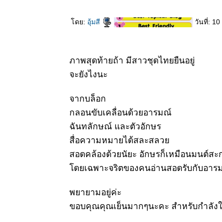
20 กพ 63
พลับพลึงจักร
ดย:
อุ้มสี
วันที่: 
พรรดิ์ -
พลับพลึง
คระอินโด
17 กพ 63
ภาพสุดท้ายถ้า มีสาวชุดไทยยืนอยู่
Eucharis
จะยังไงนะ
grandiflora -
กวักและมหา
ชค -
จากบล็อก
Amazon lily
กลอนขับเคลื่อนด้วยอารมณ์
14 กพ 63
ฉันทลักษณ์ และตัวอักษร
วันแห่งความ
รัก - โมก -
สื่อความหมายได้สละสลว
ศรีอโยธยา
สอดคล้องด้วยนัยะ อักษรก็เหมือนมนต์สะ
10 กพ 63
ดยเฉพาะจริตของคนอ่านสอดรับกับอารมณ
ตะพาบ 246
- แสดงออก
พยายามอยู่ค่ะ
ถึงความรัก
5 กพ 63
ขอบคุณคุณเย็นมากๆนะคะ สำหรับกำลัง
ฤดูกาล