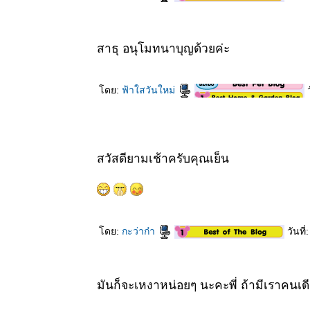
สาธุ อนุโมทนาบุญด้วยค่ะ
ดย:
ฟ้าใสวันใหม่
ว
สวัสดียามเช้าครับคุณเย็น
ดย:
กะว่าก๋า
วันที
มันก็จะเหงาหน่อยๆ นะคะพี่ ถ้ามีเราคนเดี