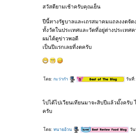
Orange
สวัสดียามเช้าครับคุณเย็น
Jasmine
4 พค 63 "
กล้วยปิ้ง"
ปีนี้ทางรัฐบาลและเถรสมาคมแถลงงดจัด
3 พค 63 ไข่
ทั้งวัดในประเทศและวัดที่อยู่ต่างประเทศค
ดาว -
ผมได้ดูข่าวพอดี
Oncoba
2 พค 63
เป็นปีแรกเลยที่งดครับ
Colorful
Frangipani
2020
29 เมย 63
วัดเจดีย์เจ็ด
ดย:
กะว่าก๋า
วันที
อด
26 เมย 63
วันดี2
22 เมย 63
ไปได้ไปเวียนเทียนมาจะสิบปีแล้วมั๊งครับ ไ
วันดี
ครับ
16 เมย 63
พุด - พุดทูอิน
วัน
ดย:
ทนายอ้วน
วัน
Gardenia