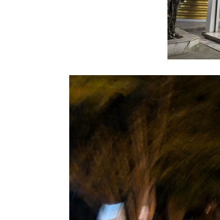
mallow
10 ธค 63 ขี้
ไก่ย่าน &
เครือตี่แต้ -
Mile a
minute &
Scarlet
morning
glory
7 ธค 63
Grevillea -
Spider
flower
5 ธ.ค.63
ผ่นดินของ
พ่อ
3 ธค 63 @
วัดต้นเกว๋น
27 พย 63
ดงพันทิพย์
18 พย 63
เอื้องหมา
นาดอกชมพู