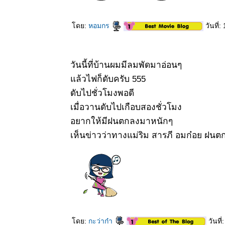
Brownea
ariza Benth.
23 มค 63
ดย:
หอมกร
วันที่
ฤดูกาล
ดอกไม้แดง -
สกเขา
วันนี้ที่บ้านผมมีลมพัดมาอ่อนๆ
20 มค 63
ล้วไฟก็ดับครับ 555
ดอกไม้
ขอบคุณ
ดับไปชั่วโมงพอดี
12 มค 63
เมื่อวานดับไปเกือบสองชั่วโมง
ปรงล้าง
อยากให้มีฝนตกลงมาหนักๆ
ขวด - Bottle
Brush Tree
เห็นข่าวว่าทางแม่ริม สารภี อมก๋อย ฝน
10 มค 62
ตะพาบ 244
- แจก
5 มค 63 แค
ฝรั่งสีชมพู -
Mata Raton
3 มค 63
สวัสดีปีใหม่
ดย:
กะว่าก๋า
วันที