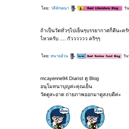
ดอกไม้แดง -
ประดู่แดง
ดย:
วลีลักษณา
วัน
Fire of
Pakistan
3 กพ 63
ตะพาบ 245
ถ้าเป็นวัดทั่วๆไปเย็นๆบรรยากาศก็ดีนะครับ
- ของสะสม
ไหวครับ .... กัวววววว คริๆๆ
4
1 กพ 63
ตะพาบ 245
ดย:
ทนายอ้วน
วัน
- ของสะสม3
31 มค 63
ตะพาบ 245
mcayenne94 Diarist ดู Blog
- ของสะสม
2
อนุโมทนาบุญค่ะคุณเย็น
29 มค 63
วัดดูสะอาด ถ่ายภาพออกมาดูสงบดีค่ะ
ตะพาบ 245
- ของสะสม1
25 มค 63
ฤดูกาล
ดอกไม้แดง -
สกพวง