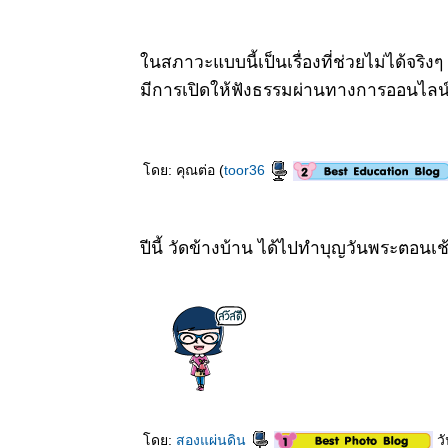
ปลงผัก
12 สค 63
นสภาวะแบบนี้เป็นเรื่องที่ช่วยไม่ได้จริงๆ 
วันแม่
4 สค 63
มีการเปิดให้ฟังธรรมผ่านทางการออนไลน์
ตะพาบ 258
- สดชื่น
29 กค 63
ดย: คุณต่อ (
toor36
กระเจียว
28 กค 63
วันพระกับ
ความรัก
ปีนี้ วัดข้างบ้าน ได้ไปทำบุญวันพระตอนเช้
23 กค 63 วิถี
เกษตรกร 5
11 กค 63 วัด
สมเด็จภูเรือ
มิ่งเมือง
30 มิย 63
อันเนื่องมา
จากการป่ว
4 - สาเหตุ
ดย:
สองแผ่นดิน
วั