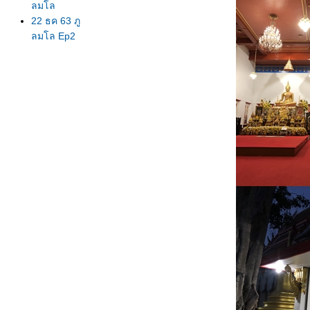
ลมโล
22 ธค 63 ภู
ลมโล Ep2
บ้านร่องกล้า
21 ธค 63
เพิ่งไปมา ภู
ลมโล ยังไม่
บานนะจ๊ะ
EP 1 ใบไม้
ดง
19 ธค 63
ตามล่า
นางพญาเสือ
คร่ง
15 ธค 63
ตะพาบ 267
ปฐมวั
14 ธค 63
ครอบ
จักรวาล -
Country