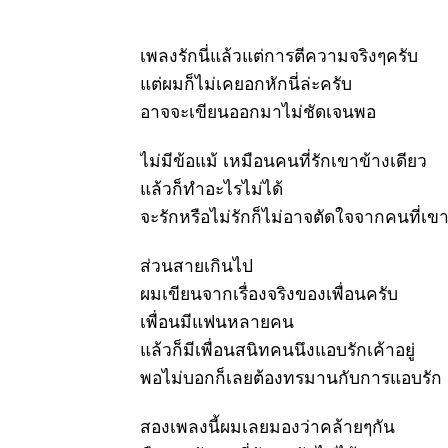
taitensis
DC.
14 เมย 63
เพลงรักนี่แล้วแต่การตีความจริงๆครับ
ขึ้นปีใหม่
ดอกไม้ไหว้
ต่ผมก็ไม่เคยอกหักนี่ล่ะครับ
พระ มะลิ
อาจจะเขียนออกมาไม่ชัดเจนพอ
ซ้อน - เข็ม
ขาว
ไม่มีข้อแม้ เหมือนคนที่รักเขาข้างเดียว
11 เมย 63
ล้วก็ทำอะไรไม่ได้
กงจืดตำลึง
หมูสับ
จะรักหรือไม่รักก็ไม่อาจตัดใจจากคนที่เขา
8 เมย 63
มกหลวง
ส่วนสายเกินไป
สีชมพู -
ผมเขียนจากเรื่องจริงของเพื่อนครับ
Holarrhena
pubescens
เพื่อนมีแฟนหลายคน
(Buch.-
Ham.)
ล้วก็มีเพื่อนสนิทคนนึงแอบรักเค้าอยู่
Wall.ex
พอไม่บอกก็เลยต้องทรมานกับการแอบรัก
G.Don
5 เมย 63
มกหลวง-
สองเพลงนี้ผมเลยมองว่าคล้ายๆกัน
Holarrhena