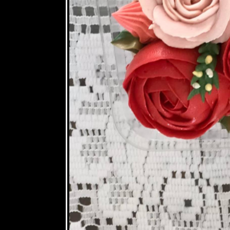
18 ตค 63
คอสมอส
17 ตค 63
ผีเสื้อและ
ดอกเข็ม
15 ตค 63
ดอกรวงผึ้ง
4 ตค 63
หลงเสน่ห์ผ้า
ไทย 2
17 กย 63 วัน
สารทไท
11 กย 63
ี่หุบเมือ
งกาญ
4 กย 63
หลงเสน่ห์ผ้า
ไท
21 สค 63
ปลงผัก
12 สค 63
วันแม่