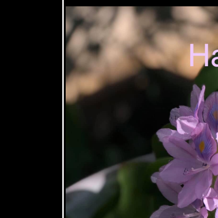
19 พค 63
พลับพลึงป่า
กระเทียม
ช้าง -
CRINUM
AMOENUM
ROXB.
6 พค 63
วิสาขบูชา
7 พค 63
ตะพาบ
อุปสรรคครั้ง
หม่. My
lovely Six
Famous
roses
6 พค 63
ดอกแก้ว -
Orange
Jasmine
4 พค 63 "
กล้วยปิ้ง"
3 พค 63 ไข่