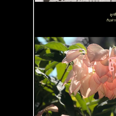
4 สค 63
ตะพาบ 258
ลูก
- สดชื่น
กับท่
29 กค 63
กระเจียว
28 กค 63
วันพระกับ
ความรัก
23 กค 63 วิถี
เกษตรกร 5
11 กค 63
วัดสมเด็จ
ภูเรือมิ่ง
เมือง
30 มิย 63
อันเนื่องมา
จากการป่ว
4 - สาเหตุ
25 มิย 63
ตะพาบ 255-
สุดสายตา