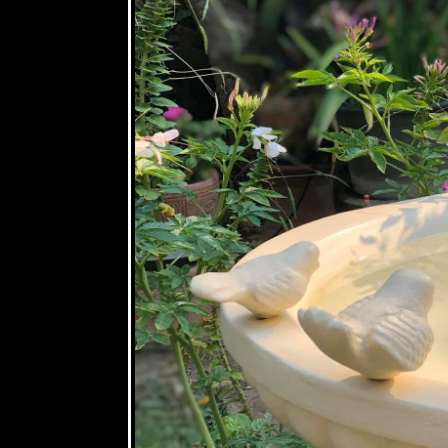
10 ธค 63 ขี้
ไก่ย่าน &
เครือตี่แต้ -
Mile a
minute &
Scarlet
morning
glory
7 ธค 63
Grevillea -
Spider
flower
5 ธ.ค.63
ผ่นดินของ
พ่อ
3 ธค 63 @
วัดต้นเกว๋น
27 พย 63
ดงพันทิพย์
18 พย 63
เอื้องหมา
นาดอกชมพู
Costus
fissiligulatus