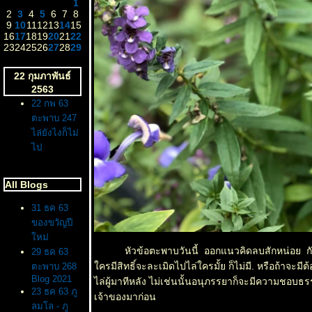
1
2
3
4
5
6
7
8
9
10
11
12
13
14
15
16
17
18
19
20
21
22
23
24
25
26
27
28
29
22 กุมภาพันธ์
2563
22 กพ 63
ตะพาบ 247
ไล่ยังไงก็ไม่
ไป
All Blogs
31 ธค 63
ของขวัญปี
หม่
หัวข้อตะพาบวันนี้ ออกแนวคิดลบสักหน่อย กับสถา
29 ธค 63
ครมีสิทธิ์จะละเมิดไปไล่ใครมั้ย ก็ไม่มี. หรือถ้าจ
ตะพาบ 268
Blog 2021
ไล่ผู้มาทีหลัง ไม่เช่นนั้นอนุภรรยาก็จะมีความชอบธร
23 ธค 63 ภู
เจ้าของมาก่อน
ลมโล - ภู