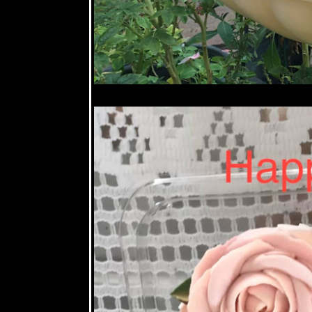
11 พย 63
ทุ่งโปรงทอง
2 พย 63
ตะพาบ 264
รงเรียน
ของหนู
31 ตค 63
ปีบ - Cork
Tree
28 ตค 63
เอื้องหมา
นาดอกชมพู
Costus
fissiligulatus
26 ตค 63
เราเที่ยวด้ว
กันสารพัน
ปัญหา
22 ตค 63
ทำสวน
20 ตค 63 มี
ต่ดอกไม้