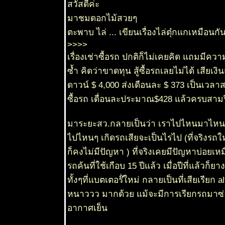
สวัสดีค่ะ
2 เมย 63
ี่หุบเมือ
มาชมดอกไม้สวยๆ
งกาญจน์
ตะพาบ ไล่ ... เขียนเรื่องไล่ตุ๋กแกเหมือนกั
30 มีค 63
>>>>
พุด ; พุด
เรื่องเช่าซื้อรถ ปกติก็ไม่เคยคิด แถมมีคว
เวียดนาม -
Gardenia
ซ้ำ คิดว่าขาดทุน สู้ซื้อรถเลยไม่ได้ เสียเงิ
jasminoides
J.Ellis
ดาวน์ $ 4,000 ส่งเดือนละ $ 373 เป็นเวลา
28 มีค 63
ซื้อรถ เดื่อนละประมาณ$428 แล้วครบสามป
เอื้องช้าง
น้าว - เอื้อง
มาระยะสว.กลายเป็นว่า เราไปไหนมาไหน
คำตาควาย -
Dendrobium
ไปไหนๆ เกิดรถเสียจะเป็นไรไป (ที่จริงรถให
pulchellum
Roxb. ex
ก็คงไม่มีปัญหา ) ที่จริงเคยมีปัญหาบ่อยเห
Lindl.
21 มีค 63
รถค้นที่ใช้เกือบ 15 ปีแล้ว เมื่อปีที่แล้
ศรีตรัง
ทั้งๆที่แบตเตอร๊่ใหม่ กลายเป็นที่เสียเรียก
Jacaranda
20 มีค 63
หนาววว มากด้วย แม้จะมีการเรียกรถมาซ่อ
นสวน
อากาศเย็น
19 มีค 63
ช้างน้าว