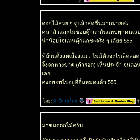
31 มค 63
ตะพาบ 245
- ของสะสม
2
ดอกไม้สวย ๆ ดูแล้วสดชื่นมากมายค่ะ
29 มค 63
คนกลัวและไม่ชอบตุ๊กแกกันแทบทุกคนเล
ตะพาบ 245
น่าน้อยใจแทนตุ๊กแกซะจริง ๆ เล้ยย 555
- ของสะสม1
25 มค 63
ฤดูกาล
ที่บ้านตั้งแต่เลี้ยงแมว ไม่มีตัวอะไรเล็ดล
ดอกไม้แดง
จิ้งจกหางขาด (ถ้ารอด) เห็นประจำ จนตอนนี
- โสกพวง
Brownea
เล
ariza Benth.
คงอพยพไปอยู่ที่อื่นหมดแล้ว 555
23 มค 63
ฤดูกาล
ดอกไม้แดง
ดย:
ฟ้าใสวันใหม่
วั
- โสกเขา
20 มค 63
ดอกไม้
ขอบคุณ
มาชมดอกไม้ครับ
12 มค 63
ปรงล้าง