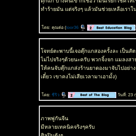
ตุ๊กแก บางคนเขาก็เชื่อว่ามันเรียกโชคให้
ขวด - Bottle
Brush Tree
ทำร้ายมัน แต่จริงๆ แล้วมันช่วยเหลือเรา
10 มค 62
ตะพาบ 244
- แจก
ดย: คุณต่อ (
toor36
5 มค 63 แค
ฝรั่งสีชมพู -
Mata Raton
3 มค 63
จทย์ตะพาบนี้เจอตุ๊กแกสองครั้งละ เป็นสัตว
สวัสดีปีใหม่
ไม่ไปจริงๆด้วยนะครับ พวกจิ้งจก แมลงสาบ น
ห้คนจับตุ๊กแกส่งร้านยาดองมาจับไปอย่างเดี
เดี๋ยว เขาคงไม่เสียเวลามาเอามั้ง)
ดย:
ชีริว
วันที่: 23
ภาพพู่กันจีน
มีหลายเทคนิคจริงๆครับ
ศิลปินดังๆ