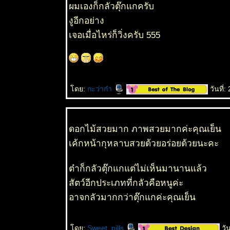
ผมเองก็กลัวตุ๊กแกครับ
14 กพ 63
วันแห่ง
งูอีกอย่าง
ความรัก -
เจอเมื่อไหร่ก็วิ่งครับ 555
มก - ศรีอ
ธยา
10 กพ 63
ตะพาบ 246
- แสดงออก
ดย:
กะว่าก๋า
วันที่
ถึงความรัก
5 กพ 63
ฤดูกาล
ดอกไม้แดง
ดอกไม้สวยมาก ภาพสวยมากค่ะคุณเย็น
- ประดู่แดง
เค้กหน้ากุหลาบสวยด้วยอร่อยด้วยนะคะ
Fire of
Pakistan
3 กพ 63
ต๋าก็กลัวตุ๊กแกแต่ไม่เห็นมานานแล้ว
ตะพาบ 245
สัตว์อีกประเภทที่กลัวคือหนูค่ะ
- ของสะสม
4
อาจกลัวมากกว่าตุ๊กแกค่ะคุณเย็น
1 กพ 63
ตะพาบ 245
- ของสะสม3
ดย:
Sweet_pills
วัน