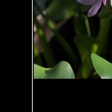
ดาว -
Oncoba
2 พค 63
Colorful
Frangipani
2020
29 เมย 63
วัดเจดีย์เจ็ด
อด
26 เมย 63
วันดี2
22 เมย 63
วันดี
16 เมย 63
พุด - พุดทู
อินวัน
Gardenia
taitensis
DC.
14 เมย 63
ขึ้นปีใหม่
ดอกไม้ไหว้
พระ มะลิ
ซ้อน - เข็ม