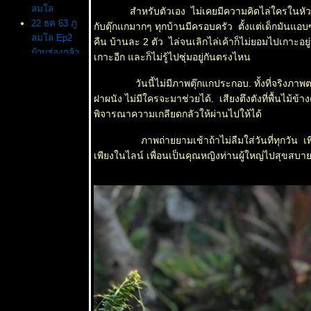
ลมโล
สำหรับตัวเอง ไม่เคยมีความคิดไล่ใครในหัวสมอง มีเพี
22 ธค 63 ภู
กับตุ๊กแกมากๆ ทุกบ้านมีครอบครัว ตั้งแต่เด็กมันแอบซ่
ลมโล Ep2
คืน บ้านละ 2 ตัว ไล่จนเลิกไล่เค้าก็ไม่ยอมไปเกาะอยู
บ้านร่องกล้า
เกาะอีก และก็ไม่รู้ไปซุ่มอยู่กันตรงไหน
21 ธค 63
เพิ่งไปมา ภู
วันนี้ไม่มีภาพตุ๊กแกประกอบ. ทั้งที่จริงภาพตราตร
ลมโล ยังไม่
ฝาผนัง ไม่มีใครจะมาช่วยได้. เสียงตึงตังที่พื้นไม้ข้า
บานนะจ๊ะ
พิจารณาความเกลียดกลัวให้ผ่านไปให้ได้
EP 1 ใบไม้
ภาพถ่ายยามเช้าถ้าไม่ลืมใส่วันที่ทุกวัน เพียงเพื
ดง
19 ธค 63
เพียงในไลน์ เพื่อนเป็นคุณหญิงท่านผู้ใหญ่ไปสุขสบาย
ตามล่า
นางพญาเสือ
คร่ง
15 ธค 63
ตะพาบ 267
ปฐมวั
14 ธค 63
ครอบ
จักรวาล -
Country
mallow