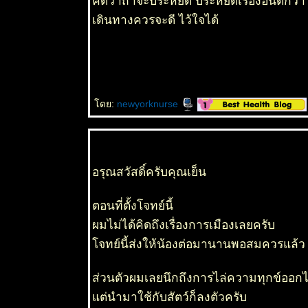
คิดว่าถ้าจะประหยัด ประหยัดเรื่องอื่นดีกว่
เหลือง
เดินทางควรจะดี ไว้ใจได้
อินเดีย -
Golden Tree
27 กพ 63
เสี้ยวดอก
ขาว -
Bauhinia
variegata
ดย:
newyorknurse
22 กพ 63
ตะพาบ 247
ไล่ยังไงก็ไม่
ไป
อรุณสวัสดิ์ครับคุณเย็น
20 กพ 63
พลับพลึงจักร
พรรดิ์ -
ตอนที่ตั้งโจทย์นี้
พลับพลึง
ผมไม่ได้คิดถึงเรื่องการเมืองเลยครับ
คระอินโด
จทย์นี้ส่งให้น้องต่อมานานพอสมควรแล้ว
17 กพ 63
Eucharis
grandiflora -
ส่วนตัวผมเลยนึกถึงการไล่ความทุกข์ออก
กวักและมหา
ชค -
ต่นำมาใช้กับสัตว์ก็ลงตัวครับ
Amazon lily