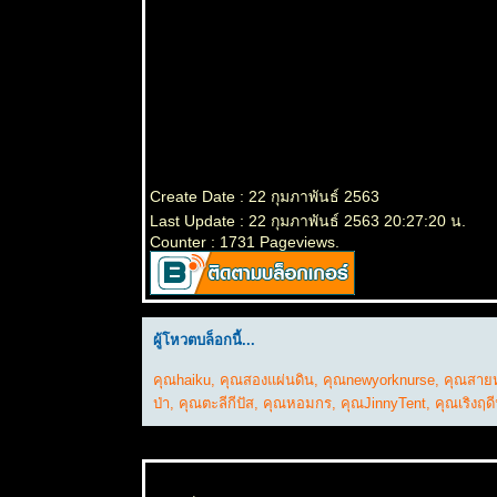
ขาว
11 เมย 63
กงจืดตำลึง
หมูสับ
8 เมย 63
มกหลวง
สีชมพู -
Holarrhena
pubescens
Create Date : 22 กุมภาพันธ์ 2563
(Buch.-
Last Update : 22 กุมภาพันธ์ 2563 20:27:20 น.
Ham.)
Counter : 1731 Pageviews.
Wall.ex
G.Don
5 เมย 63
มกหลวง-
Holarrhena
ผู้โหวตบล็อกนี้...
pubescens
(Buch.-
Ham.)
คุณhaiku
,
คุณสองแผ่นดิน
,
คุณnewyorknurse
,
คุณสาย
Wall.ex
ป่า
,
คุณตะลีกีปัส
,
คุณหอมกร
,
คุณJinnyTent
,
คุณเริงฤด
G.Don
3 เมย 63
พุดน้ำ -
Gardenia
hydrophilia