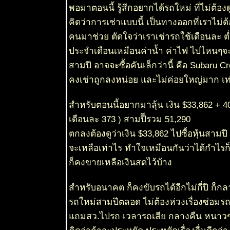
พอมาตอนนี้ รู้สีกอยากได้รถใหม่ ที่ไม่ต้อ
18 มีค 63
COVID-19
คิดว่าการเช่าแบบนี้ เป็นทางออกที่เราไม่
15 มีค 63
คนมาช่วย ตัดใจว่าเราเช่ารถใช้เดือนละ ต
คัดเค้า2 -
Siamese
ประจำเดือนเหมือนค่าน้ำ ค่าไฟ ไปไหนๆจะ
Randia
สามปี อาจจะซื้อคันเล็กว่านี้ คือ Subaru C
6 มีค 63 ชุ่ม
ชื่นเบิกบาน
คงเช่าถูกลงหน่อย และไม่ค่อยใหญ่มาก เท่
รับฝนแรก
ของปี
สำหรับตอนนี้อยากมาลุ้น เงิน $33,862 + 4
5 มีค 63 ปอ
เดือนละ 373 ) สามปีีรวม 51,290
ตู๊บหูช้าง -
Elephant
ตกลงต้องดูว่าเงิน $33,862 ไปซื้อหุ้นสามปี 
Rope Tree -
Sterculia
จะเหลือเท่าไร ทำใจเหมือนกันว่าได้กำไรก็
villosa
Roxb.
ก็คงขายเหลือเงินสดไว้บ้าง
3 มีค 63 จั่น-
กระพี้จั่น -
สำหรับอนาคต ก็คงขับรถได้อีกไม่กี่ปี ก็กล
Millettia
brandisiana
รถใหม่สามปีตลอด ไม่ต้องห่วงเรื่องซ่อมร
29 กพ 63
ถมสว.ไปรถ เวลารถเสีย กลางคืน หนาวๆ
ถนนสา
ดอกไม้ -