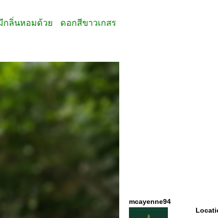
ล้ๆมีกลิ่นหอมด้วย ดอกสีขาวเกสร
mcayenne94
Locati