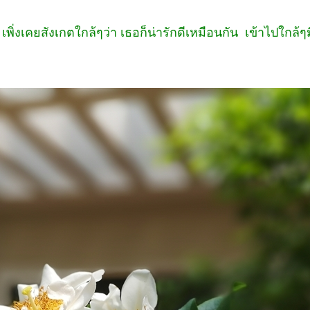
 เพิ่งเคยสังเกตใกล้ๆว่า เธอก็น่ารักดีเหมือนกัน เข้าไปใก