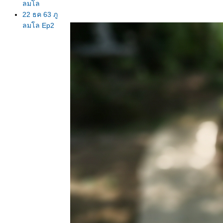
ลมโล
22 ธค 63 ภู
ลมโล Ep2
บ้านร่องกล้า
21 ธค 63
เพิ่งไปมา ภู
ลมโล ยังไม่
บานนะจ๊ะ
EP 1 ใบไม้
ดง
19 ธค 63
ตามล่า
นางพญาเสือ
คร่ง
15 ธค 63
ตะพาบ 267
ปฐมวั
14 ธค 63
ครอบ
จักรวาล -
Country