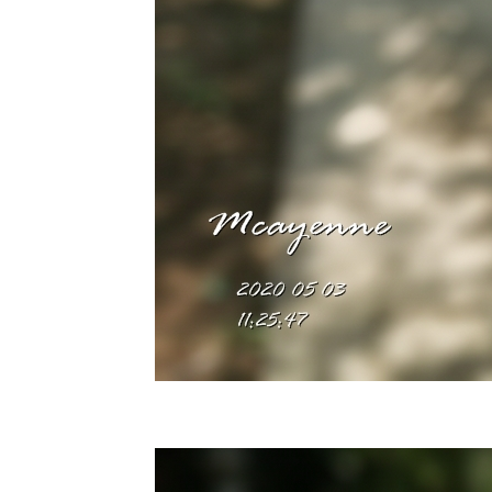
mallow
10 ธค 63 ขี้
ไก่ย่าน &
เครือตี่แต้ -
Mile a
minute &
Scarlet
morning
glory
7 ธค 63
Grevillea -
Spider
flower
5 ธ.ค.63
ผ่นดินของ
พ่อ
3 ธค 63 @
วัดต้นเกว๋น
27 พย 63
ดงพันทิพย์
18 พย 63
เอื้องหมา
นาดอกชมพู