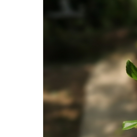
Costus
fissiligulatus
11 พย 63 ทุ่ง
ปรงทอง
2 พย 63
ตะพาบ 264
รงเรียน
ของหนู
31 ตค 63
ปีบ - Cork
Tree
28 ตค 63
เอื้องหมา
นาดอกชมพู
Costus
fissiligulatus
26 ตค 63
เราเที่ยวด้ว
กันสารพัน
ปัญหา
22 ตค 63