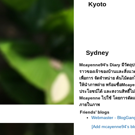
Kyoto
Sydney
Mcayenne94's Diary มีวัตถุประ
ราวของเจ้าของบ้านและสิ่งแว
เพื่อการ จัดจำหน่าย ต้นไม้ดอกไ
ห้นำภาพถ่าย พร้อมชื่อMcayen
ประโยชน์ได้
ละสงวนสิทธิ์ไม
Mcayenne ไปใช้ โดยการดัดแป
ภายในภาพ
Friends' blogs
Webmaster - BlogGan
[Add mcayenne94's blo