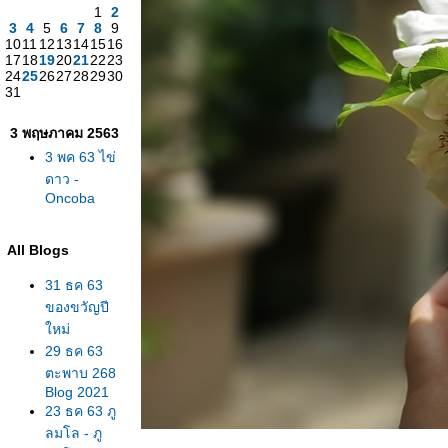
1
2
3
4
5
6
7
8
9
10
11
12
13
14
15
16
17
18
19
20
21
22
23
24
25
26
27
28
29
30
31
3 พฤษภาคม 2563
3 พค 63 ไข่
ดาว -
Oncoba
All Blogs
31 ธค 63
ของขวัญปี
หม่
29 ธค 63
ตะพาบ 268
Blog 2021
23 ธค 63 ภู
ลมโล - ภู