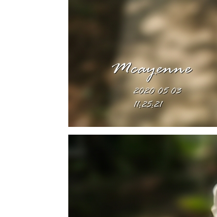
ทำสวน
20 ตค 63 มี
ต่ดอกไม้
18 ตค 63
คอสมอส
17 ตค 63
ผีเสื้อและ
ดอกเข็ม
15 ตค 63
ดอกรวงผึ้ง
4 ตค 63
หลงเสน่ห์ผ้า
ไทย 2
17 กย 63 วัน
สารทไท
11 กย 63
ี่หุบเมือ
งกาญ
4 กย 63 หลง
เสน่ห์ผ้าไท
21 สค 63