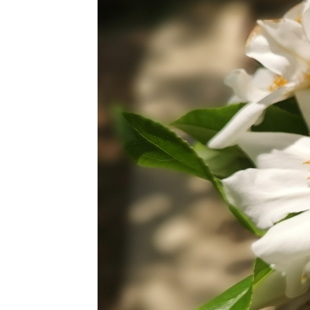
ปลงผัก
12 สค 63
วันแม่
4 สค 63
ตะพาบ 258
- สดชื่น
29 กค 63
กระเจียว
28 กค 63
วันพระกับ
ความรัก
23 กค 63 วิถี
เกษตรกร 5
11 กค 63 วัด
สมเด็จภูเรือ
มิ่งเมือง
30 มิย 63
อันเนื่องมา
จากการป่ว
4 - สาเหตุ