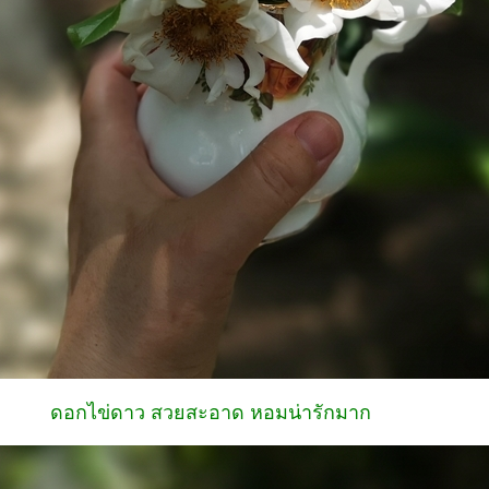
ดอกไข่ดาว สวยสะอาด หอมน่ารักมาก